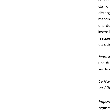
du fai
déterg
mécani
une du
insens
fréque
ou aci
Avec u
une du
sur le
Le Nan
en Al
Import
(comme