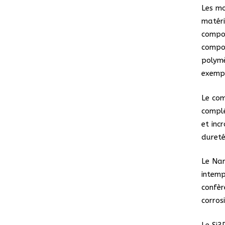
Les mo
matéri
compos
compos
polymè
exempt
Le co
complé
et inc
dureté
Le Nan
intemp
confèr
corros
Le Si3