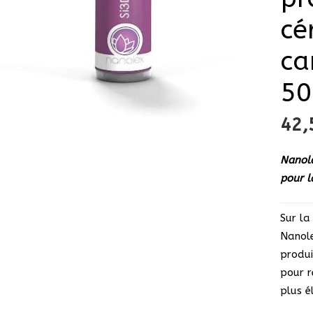
cé
ca
50
42
Nanole
pour l
Sur la
Nanol
produi
pour r
plus é