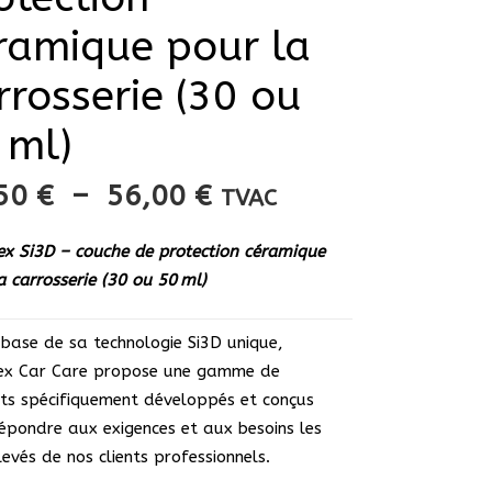
ramique pour la
rrosserie (30 ou
 ml)
Plage
,50
€
–
56,00
€
TVAC
de
prix :
x Si3D – couche de protection céramique
42,50 €
a carrosserie (30 ou 50 ml)
à
56,00 €
 base de sa technologie Si3D unique,
ex Car Care propose une gamme de
ts spécifiquement développés et conçus
épondre aux exigences et aux besoins les
levés de nos clients professionnels.