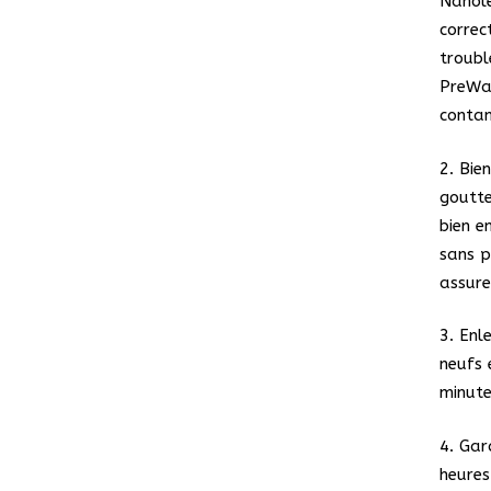
Nanole
correc
troubl
PreWas
contam
2. Bie
goutte
bien e
sans p
assure
3. Enl
neufs 
minute
4. Gar
heures