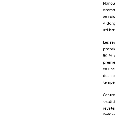
Nanole
aromat
en rai
« dang
utilis
Les re
propri
90 % d
premiè
en une
des s
tempér
Contra
tradit
revête
l’effi