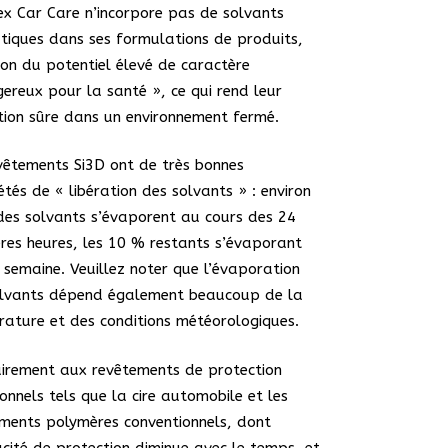
x Car Care n’incorpore pas de solvants
iques dans ses formulations de produits,
son du potentiel élevé de caractère
ereux pour la santé », ce qui rend leur
ation sûre dans un environnement fermé.
vêtements Si3D ont de très bonnes
étés de « libération des solvants » : environ
es solvants s’évaporent au cours des 24
res heures, les 10 % restants s’évaporant
 semaine. Veuillez noter que l’évaporation
olvants dépend également beaucoup de la
ature et des conditions météorologiques.
irement aux revêtements de protection
ionnels tels que la cire automobile et les
ments polymères conventionnels, dont
cacité de protection diminue avec le temps, et