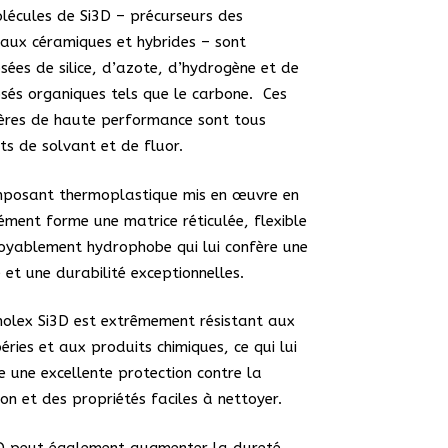
lécules de Si3D – précurseurs des
aux céramiques et hybrides – sont
ées de silice, d’azote, d’hydrogène et de
és organiques tels que le carbone. Ces
res de haute performance sont tous
s de solvant et de fluor.
mposant thermoplastique mis en œuvre en
ment forme une matrice réticulée, flexible
royablement hydrophobe qui lui confère une
 et une durabilité exceptionnelles.
olex Si3D est extrêmement résistant aux
éries et aux produits chimiques, ce qui lui
e une excellente protection contre la
ion et des propriétés faciles à nettoyer.
D peut également augmenter la dureté