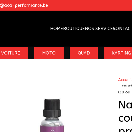
o@aca-performance.be
HOME
BOUTIQUE
NOS SERVICES
CONTAC
VOITURE
MOTO
QUAD
KARTING
Accueil
– couc
(30 ou 
Na
co
pr