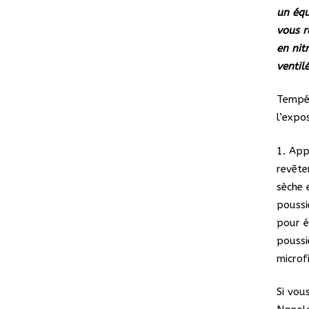
un équ
vous r
en nit
ventil
Tempér
l’expo
1. App
revête
sèche 
poussi
pour é
poussi
microf
Si vou