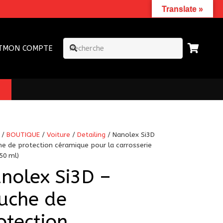
Translate »
T
MON COMPTE
/
BOUTIQUE
/
Voiture
/
Detailing
/ Nanolex Si3D
he de protection céramique pour la carrosserie
50 ml)
nolex Si3D –
uche de
otection