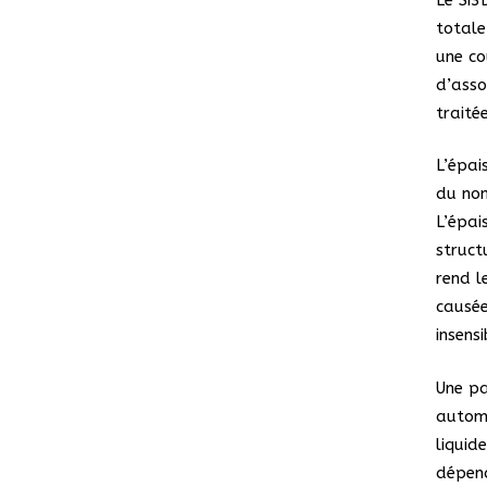
totale
une co
d’asso
traitée
L’épai
du nom
L’épai
struct
rend l
causée
insens
Une pa
automo
liquid
dépend