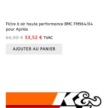
Filtre à air haute performance BMC FM964/04
pour Aprilia
Le
Le
66,90
€
53,52
€
TVAC
prix
prix
AJOUTER AU PANIER
initial
actuel
était :
est :
66,90 €.
53,52 €.