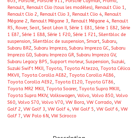
605
,
Porsche
,
Porsche 911
,
Porsche Cayman
,
Promo
,
Renault
,
Renault Clio (tous les modèles)
,
Renault Clio 1
,
Renault Clio 2
,
Renault Clio 3
,
Renault Clio 4
,
Renault
Mégane 2
,
Renault Mégane 3
,
Renault Mégane 4
,
Renault
R5
,
Rover
,
Seat
,
Seat Léon II
,
Série 1 E81
,
Série 1 E82
,
Série
1 E87
,
Série 1 E88
,
Série 1 F20
,
Série 1 F21
,
Silentbloc de
suspension
,
Silentbloc de suspension
,
Smart
,
Subaru
,
Subaru BRZ
,
Subaru Impreza
,
Subaru Impreza GC
,
Subaru
Impreza GD
,
Subaru Impreza GR
,
Subaru Impreza GV
,
Subaru Legacy BP5
,
Support moteur
,
Suspension
,
Suzuki
,
Suzuki Swift MKII
,
Toyota
,
Toyota Altezza
,
Toyota Célica
MKVII
,
Toyota Corolla AE82
,
Toyota Corolla AE86
,
Toyota Corolla AE92
,
Toyota E120
,
Toyota GT86
,
Toyota MR2 MKII
,
Toyota Soarer
,
Toyota Supra MKIII
,
Toyota Supra MKIV
,
Volkswagen
,
Volvo
,
Volvo 850
,
Volvo
S60
,
Volvo S70
,
Volvo V70
,
VW Bora
,
VW Corrado
,
VW
Golf 2
,
VW Golf 3
,
VW Golf 4
,
VW Golf 5
,
VW Golf 6
,
VW
Golf 7
,
VW Polo 6N
,
VW Scirocco