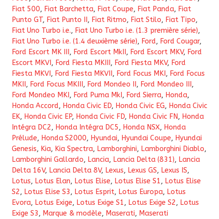
Fiat 500
,
Fiat Barchetta
,
Fiat Coupe
,
Fiat Panda
,
Fiat
Punto GT
,
Fiat Punto II
,
Fiat Ritmo
,
Fiat Stilo
,
Fiat Tipo
,
Fiat Uno Turbo i.e.
,
Fiat Uno Turbo i.e. (1.3 première série)
,
Fiat Uno Turbo i.e. (1.4 deuxième série)
,
Ford
,
Ford Cougar
,
Ford Escort MK III
,
Ford Escort MkII
,
Ford Escort MKV
,
Ford
Escort MKVI
,
Ford Fiesta MKIII
,
Ford Fiesta MKV
,
Ford
Fiesta MKVI
,
Ford Fiesta MKVII
,
Ford Focus MKI
,
Ford Focus
MKII
,
Ford Focus MKIII
,
Ford Mondeo II
,
Ford Mondeo III
,
Ford Mondeo MKI
,
Ford Puma MkI
,
Ford Sierra
,
Honda
,
Honda Accord
,
Honda Civic ED
,
Honda Civic EG
,
Honda Civic
EK
,
Honda Civic EP
,
Honda Civic FD
,
Honda Civic FN
,
Honda
Intégra DC2
,
Honda Intégra DC5
,
Honda NSX
,
Honda
Prélude
,
Honda S2000
,
Hyundai
,
Hyundai Coupe
,
Hyundai
Genesis
,
Kia
,
Kia Spectra
,
Lamborghini
,
Lamborghini Diablo
,
Lamborghini Gallardo
,
Lancia
,
Lancia Delta (831)
,
Lancia
Delta 16V
,
Lancia Delta 8V
,
Lexus
,
Lexus GS
,
Lexus IS
,
Lotus
,
Lotus Elan
,
Lotus Elise
,
Lotus Elise S1
,
Lotus Elise
S2
,
Lotus Elise S3
,
Lotus Esprit
,
Lotus Europa
,
Lotus
Evora
,
Lotus Exige
,
Lotus Exige S1
,
Lotus Exige S2
,
Lotus
Exige S3
,
Marque & modèle
,
Maserati
,
Maserati