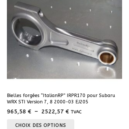
Bielles forgées “ItalianRP” IRPR170 pour Subaru
WRX STI Version 7, 8 2000-03 EJ205
Plage
965,58
€
–
2522,57
€
TVAC
de
Ce
CHOIX DES OPTIONS
prix :
produit