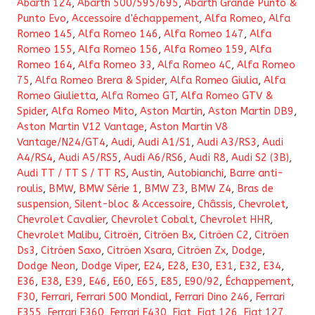
Abarth 124
,
Abarth 500/595/695
,
Abarth Grande Punto &
Punto Evo
,
Accessoire d'échappement
,
Alfa Romeo
,
Alfa
remise
Romeo 145
,
Alfa Romeo 146
,
Alfa Romeo 147
,
Alfa
sur
Romeo 155
,
Alfa Romeo 156
,
Alfa Romeo 159
,
Alfa
toute
Romeo 164
,
Alfa Romeo 33
,
Alfa Romeo 4C
,
Alfa Romeo
la
75
,
Alfa Romeo Brera & Spider
,
Alfa Romeo Giulia
,
Alfa
Romeo Giulietta
,
Alfa Romeo GT
,
Alfa Romeo GTV &
gamme
Spider
,
Alfa Romeo Mito
,
Aston Martin
,
Aston Martin DB9
,
Powerflex
Aston Martin V12 Vantage
,
Aston Martin V8
Vantage/N24/GT4
,
Audi
,
Audi A1/S1
,
Audi A3/RS3
,
Audi
A4/RS4
,
Audi A5/RS5
,
Audi A6/RS6
,
Audi R8
,
Audi S2 (3B)
,
Audi TT / TT S / TT RS
,
Austin
,
Autobianchi
,
Barre anti-
roulis
,
BMW
,
BMW Série 1
,
BMW Z3
,
BMW Z4
,
Bras de
suspension, Silent-bloc & Accessoire
,
Châssis
,
Chevrolet
,
Chevrolet Cavalier
,
Chevrolet Cobalt
,
Chevrolet HHR
,
Chevrolet Malibu
,
Citroën
,
Citröen Bx
,
Citröen C2
,
Citröen
Ds3
,
Citröen Saxo
,
Citröen Xsara
,
Citröen Zx
,
Dodge
,
Dodge Neon
,
Dodge Viper
,
E24
,
E28
,
E30
,
E31
,
E32
,
E34
,
E36
,
E38
,
E39
,
E46
,
E60
,
E65
,
E85
,
E90/92
,
Échappement
,
F30
,
Ferrari
,
Ferrari 500 Mondial
,
Ferrari Dino 246
,
Ferrari
F355
,
Ferrari F360
,
Ferrari F430
,
Fiat
,
Fiat 126
,
Fiat 127
,