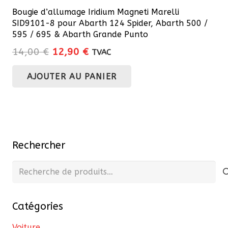
Bougie d’allumage Iridium Magneti Marelli
SID9101-8 pour Abarth 124 Spider, Abarth 500 /
595 / 695 & Abarth Grande Punto
Le
Le
14,00
€
12,90
€
TVAC
prix
prix
AJOUTER AU PANIER
initial
actuel
était :
est :
14,00 €.
12,90 €.
Rechercher
Recherche
pour :
Catégories
Voiture