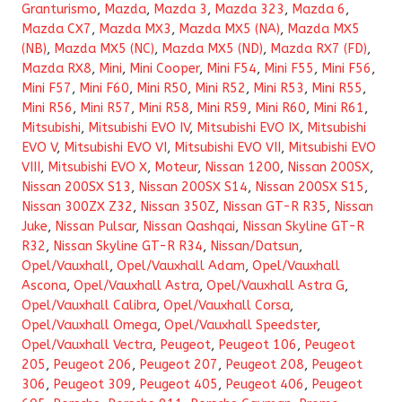
Granturismo
,
Mazda
,
Mazda 3
,
Mazda 323
,
Mazda 6
,
Mazda CX7
,
Mazda MX3
,
Mazda MX5 (NA)
,
Mazda MX5
(NB)
,
Mazda MX5 (NC)
,
Mazda MX5 (ND)
,
Mazda RX7 (FD)
,
Mazda RX8
,
Mini
,
Mini Cooper
,
Mini F54
,
Mini F55
,
Mini F56
,
Mini F57
,
Mini F60
,
Mini R50
,
Mini R52
,
Mini R53
,
Mini R55
,
Mini R56
,
Mini R57
,
Mini R58
,
Mini R59
,
Mini R60
,
Mini R61
,
Mitsubishi
,
Mitsubishi EVO IV
,
Mitsubishi EVO IX
,
Mitsubishi
EVO V
,
Mitsubishi EVO VI
,
Mitsubishi EVO VII
,
Mitsubishi EVO
VIII
,
Mitsubishi EVO X
,
Moteur
,
Nissan 1200
,
Nissan 200SX
,
Nissan 200SX S13
,
Nissan 200SX S14
,
Nissan 200SX S15
,
Nissan 300ZX Z32
,
Nissan 350Z
,
Nissan GT-R R35
,
Nissan
Juke
,
Nissan Pulsar
,
Nissan Qashqai
,
Nissan Skyline GT-R
R32
,
Nissan Skyline GT-R R34
,
Nissan/Datsun
,
Opel/Vauxhall
,
Opel/Vauxhall Adam
,
Opel/Vauxhall
Ascona
,
Opel/Vauxhall Astra
,
Opel/Vauxhall Astra G
,
Opel/Vauxhall Calibra
,
Opel/Vauxhall Corsa
,
Opel/Vauxhall Omega
,
Opel/Vauxhall Speedster
,
Opel/Vauxhall Vectra
,
Peugeot
,
Peugeot 106
,
Peugeot
205
,
Peugeot 206
,
Peugeot 207
,
Peugeot 208
,
Peugeot
306
,
Peugeot 309
,
Peugeot 405
,
Peugeot 406
,
Peugeot