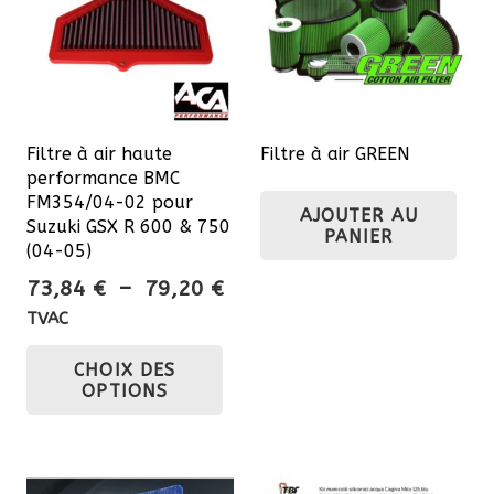
Filtre à air haute
Filtre à air GREEN
performance BMC
FM354/04-02 pour
AJOUTER AU
Suzuki GSX R 600 & 750
PANIER
(04-05)
Plage
73,84
€
–
79,20
€
de
TVAC
prix :
Ce
CHOIX DES
73,84 €
produit
OPTIONS
à
a
79,20 €
plusieurs
variations.