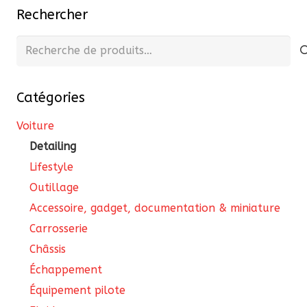
Les
options
Rechercher
opt
peuvent
pe
Recherche
être
êtr
pour :
choisies
cho
sur
Catégories
sur
la
la
page
Voiture
pa
du
Detailing
du
produit
Lifestyle
pro
Outillage
Accessoire, gadget, documentation & miniature
Carrosserie
Châssis
Échappement
Équipement pilote