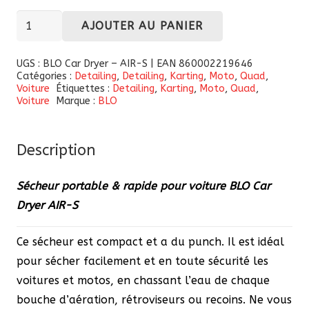
quantité
AJOUTER AU PANIER
de
Sécheur
UGS :
BLO Car Dryer – AIR-S | EAN 860002219646
Catégories :
Detailing
,
Detailing
,
Karting
,
Moto
,
Quad
,
portable
Voiture
Étiquettes :
Detailing
,
Karting
,
Moto
,
Quad
,
&
Voiture
Marque :
BLO
rapide
pour
Description
voiture
BLO
Sécheur portable & rapide pour voiture BLO Car
Car
Dryer AIR-S
Dryer
AIR-
Ce sécheur est compact et a du punch. Il est idéal
S
pour sécher facilement et en toute sécurité les
voitures et motos, en chassant l’eau de chaque
bouche d’aération, rétroviseurs ou recoins. Ne vous