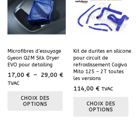
Les
options
peuvent
être
choisies
sur
Microfibres d’essuyage
Kit de durites en silicone
la
Gyeon Q2M Silk Dryer
pour circuit de
page
EVO pour detailing
refroidissement Cagiva
du
Mito 125 – 2T toutes
Plage
17,00
€
–
29,00
€
les versions
produit
de
TVAC
114,00
€
TVAC
prix :
Ce
Ce
CHOIX DES
17,00 €
produit
CHOIX DES
OPTIONS
pro
à
a
OPTIONS
a
29,00 €
plusieurs
plu
variations.
var
Les