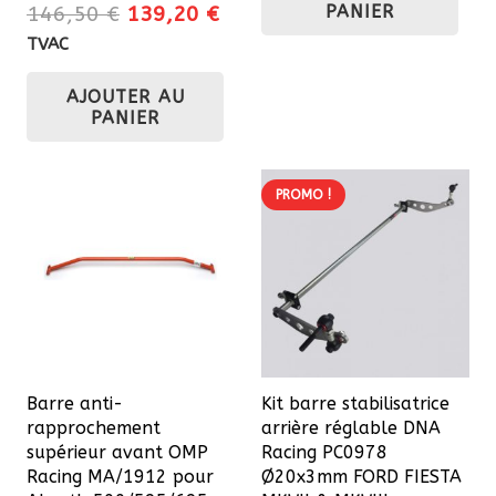
Le
Le
PANIER
146,50
€
139,20
€
prix
prix
TVAC
initial
actuel
AJOUTER AU
était :
est :
PANIER
146,50 €.
139,20 €.
PROMO !
Barre anti-
Kit barre stabilisatrice
rapprochement
arrière réglable DNA
supérieur avant OMP
Racing PC0978
Racing MA/1912 pour
Ø20x3mm FORD FIESTA