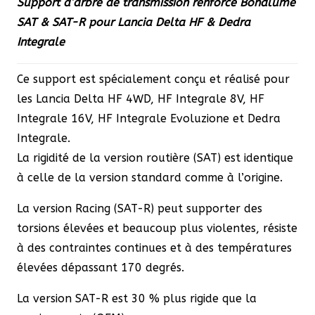
Support d’arbre de transmission renforcé Bonalume
SAT
SAT & SAT-R pour Lancia Delta HF & Dedra
&
Integrale
SAT-
R
Ce support est spécialement conçu et réalisé pour
pour
les Lancia Delta HF 4WD, HF Integrale 8V, HF
Lancia
Integrale 16V, HF Integrale Evoluzione et Dedra
Delta
Integrale.
HF
La rigidité de la version routière (SAT) est identique
&
à celle de la version standard comme à l’origine.
Dedra
Integrale
La version Racing (SAT-R) peut supporter des
torsions élevées et beaucoup plus violentes, résiste
à des contraintes continues et à des températures
élevées dépassant 170 degrés.
La version SAT-R est 30 % plus rigide que la