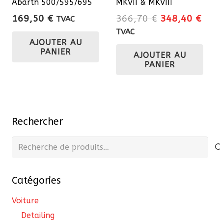
Abarth 500/595/695
MKVII & MKVIII
Le
Le
169,50
€
366,70
€
348,40
€
TVAC
prix
prix
TVAC
AJOUTER AU
initial
actu
PANIER
AJOUTER AU
était :
est 
PANIER
366,70 €.
348
Rechercher
Recherche
pour :
Catégories
Voiture
Detailing