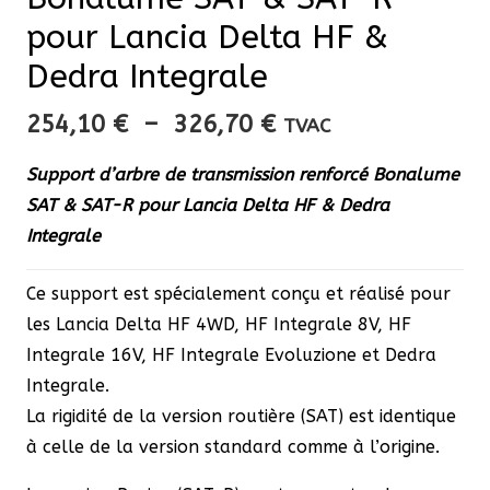
pour Lancia Delta HF &
Dedra Integrale
Plage
254,10
€
–
326,70
€
TVAC
de
Support d’arbre de transmission renforcé Bonalume
prix :
SAT & SAT-R pour Lancia Delta HF & Dedra
254,10 €
Integrale
à
326,70 €
Ce support est spécialement conçu et réalisé pour
les Lancia Delta HF 4WD, HF Integrale 8V, HF
Integrale 16V, HF Integrale Evoluzione et Dedra
Integrale.
La rigidité de la version routière (SAT) est identique
à celle de la version standard comme à l’origine.