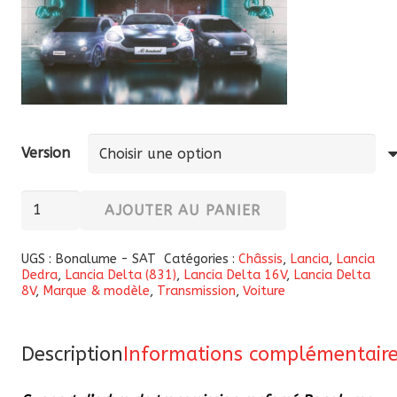
Version
quantité
AJOUTER AU PANIER
de
Support
UGS :
Bonalume - SAT
Catégories :
Châssis
,
Lancia
,
Lancia
Dedra
,
Lancia Delta (831)
,
Lancia Delta 16V
,
Lancia Delta
d'arbre
8V
,
Marque & modèle
,
Transmission
,
Voiture
de
transmission
renforcé
Description
Informations complémentair
Bonalume