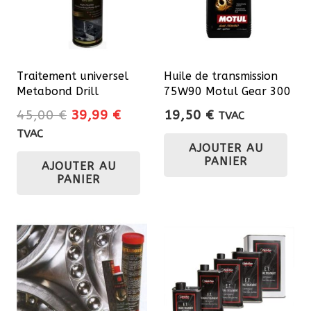
Traitement universel
Huile de transmission
Metabond Drill
75W90 Motul Gear 300
Le
Le
45,00
€
39,99
€
19,50
€
TVAC
prix
prix
TVAC
AJOUTER AU
initial
actuel
PANIER
AJOUTER AU
était :
est :
PANIER
45,00 €.
39,99 €.