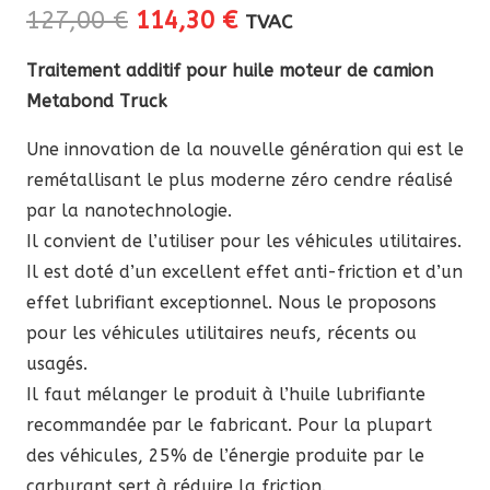
Le
Le
127,00
€
114,30
€
TVAC
prix
prix
Traitement additif pour huile moteur de camion
initial
actuel
Metabond Truck
était :
est :
127,00 €.
114,30 €.
Une innovation de la nouvelle génération qui est le
remétallisant le plus moderne zéro cendre réalisé
par la nanotechnologie.
Il convient de l’utiliser pour les véhicules utilitaires.
Il est doté d’un excellent effet anti-friction et d’un
effet lubrifiant exceptionnel. Nous le proposons
pour les véhicules utilitaires neufs, récents ou
usagés.
Il faut mélanger le produit à l’huile lubrifiante
recommandée par le fabricant. Pour la plupart
des véhicules, 25% de l’énergie produite par le
carburant sert à réduire la friction.