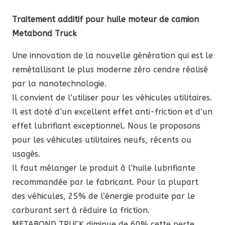
moteur
Traitement additif pour huile moteur de camion
de
Metabond Truck
camion
Metabond
Une innovation de la nouvelle génération qui est le
Truck
remétallisant le plus moderne zéro cendre réalisé
par la nanotechnologie.
Il convient de l’utiliser pour les véhicules utilitaires.
Il est doté d’un excellent effet anti-friction et d’un
effet lubrifiant exceptionnel. Nous le proposons
pour les véhicules utilitaires neufs, récents ou
usagés.
Il faut mélanger le produit à l’huile lubrifiante
recommandée par le fabricant. Pour la plupart
des véhicules, 25% de l’énergie produite par le
carburant sert à réduire la friction.
METABOND TRUCK diminue de 60% cette perte