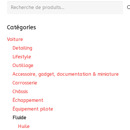
pe
Recherche
êtr
pour :
cho
Catégories
sur
la
Voiture
pa
Detailing
du
Lifestyle
pro
Outillage
Accessoire, gadget, documentation & miniature
Carrosserie
Châssis
Échappement
Équipement pilote
Fluide
Huile