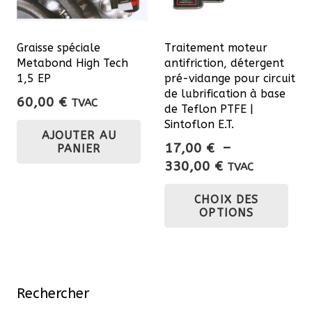
Graisse spéciale
Traitement moteur
Metabond High Tech
antifriction, détergent
1,5 EP
pré-vidange pour circuit
de lubrification à base
60,00
€
TVAC
de Teflon PTFE |
Sintoflon E.T.
AJOUTER AU
17,00
€
–
PANIER
Plage
330,00
€
TVAC
de
Ce
CHOIX DES
prix :
pro
OPTIONS
17,00 €
a
à
plu
330,00 €
var
Les
Rechercher
opt