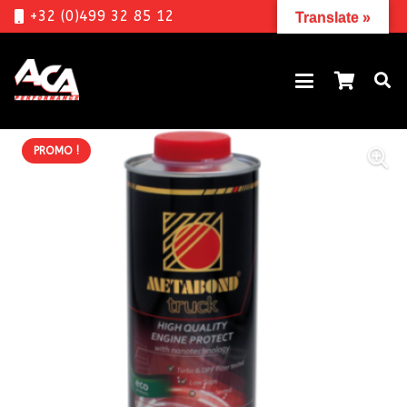
+32 (0)499 32 85 12
Translate »
PROMO !