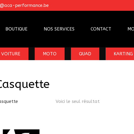
o@aca-performance.be
BOUTIQUE
NOS SERVICES
CONTACT
MO
VOITURE
MOTO
QUAD
KARTING
Casquette
asquette
Voici le seul résultat