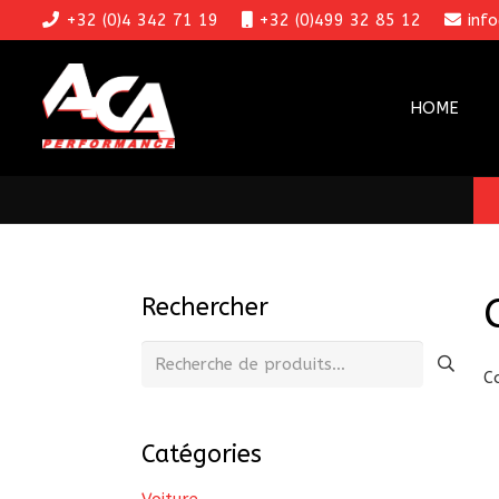
+32 (0)4 342 71 19
+32 (0)499 32 85 12
inf
HOME
Rechercher
Recherche
C
pour :
Catégories