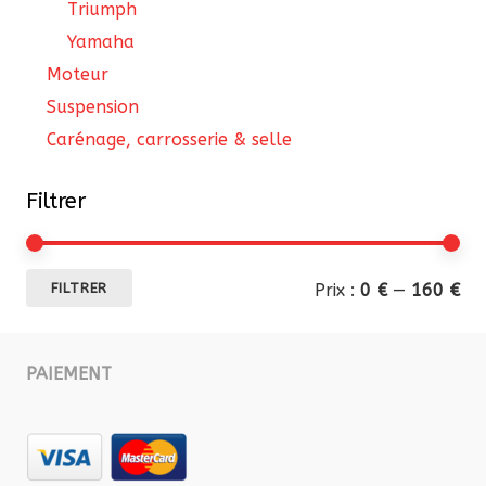
Triumph
Yamaha
Moteur
Suspension
Carénage, carrosserie & selle
Filtrer
Pri
Pri
Prix :
0 €
—
160 €
FILTRER
mi
ma
PAIEMENT