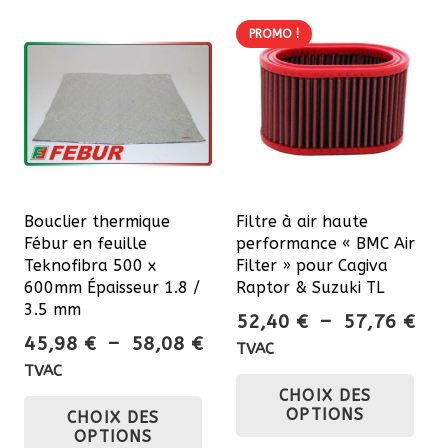
PROMO !
Bouclier thermique
Filtre à air haute
Fébur en feuille
performance « BMC Air
Teknofibra 500 x
Filter » pour Cagiva
600mm Épaisseur 1.8 /
Raptor & Suzuki TL
3.5 mm
Pla
52,40
€
–
57,76
€
Plage
45,98
€
–
58,08
€
de
TVAC
de
prix
TVAC
Ce
prix :
Ce
CHOIX DES
52,
pro
OPTIONS
CHOIX DES
45,98 €
à
produit
a
OPTIONS
à