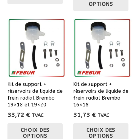
à
pro
a
OPTIONS
à
45,98 €
a
plusieurs
36,
plu
variations.
var
Les
Les
options
opt
peuvent
pe
être
êtr
choisies
cho
sur
sur
la
Kit de support +
Kit de support +
la
page
réservoirs de liquide de
réservoirs de liquide de
pa
du
frein radial Brembo
frein radial Brembo
du
19×18 et 19×20
16×18
produit
pro
33,72
€
31,73
€
TVAC
TVAC
Ce
Ce
CHOIX DES
CHOIX DES
produit
pro
OPTIONS
OPTIONS