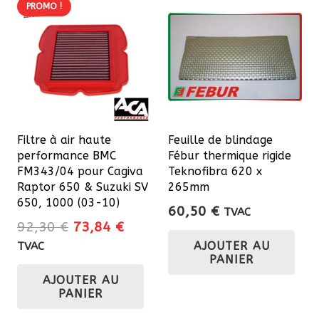
var
PROMO !
Les
Les
options
opt
peuvent
pe
être
êtr
choisies
cho
sur
sur
la
Filtre à air haute
Feuille de blindage
la
page
performance BMC
Fébur thermique rigide
pa
du
FM343/04 pour Cagiva
Teknofibra 620 x
du
Raptor 650 & Suzuki SV
265mm
produit
650, 1000 (03-10)
pro
60,50
€
TVAC
Le
Le
92,30
€
73,84
€
prix
prix
AJOUTER AU
TVAC
PANIER
initial
actuel
AJOUTER AU
était :
est :
PANIER
92,30 €.
73,84 €.