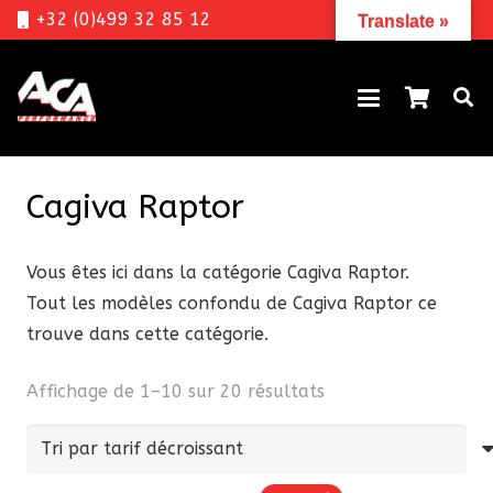
+32 (0)499 32 85 12
Translate »
Cagiva Raptor
Vous êtes ici dans la catégorie Cagiva Raptor.
Tout les modèles confondu de Cagiva Raptor ce
trouve dans cette catégorie.
Trié
Affichage de 1–10 sur 20 résultats
par
prix
décroissant