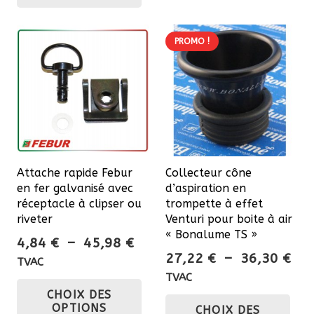
57,
a
plu
58,08 €
plusieurs
var
variations.
PROMO !
Les
Les
opt
options
pe
peuvent
êtr
être
cho
choisies
sur
sur
la
Attache rapide Febur
Collecteur cône
la
pa
en fer galvanisé avec
d’aspiration en
page
du
réceptacle à clipser ou
trompette à effet
du
riveter
Venturi pour boite à air
pro
« Bonalume TS »
produit
Plage
4,84
€
–
45,98
€
Pla
27,22
€
–
36,30
€
de
TVAC
de
prix :
TVAC
Ce
prix
Ce
CHOIX DES
4,84 €
produit
OPTIONS
CHOIX DES
27,