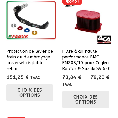
PROMO !
Protection de levier de
Filtre à air haute
frein ou d’embrayage
performance BMC
universel réglable
FM205/10 pour Cagiva
Febur
Raptor & Suzuki SV 650
Pla
151,25
€
73,84
€
–
79,20
€
TVAC
de
Ce
TVAC
CHOIX DES
prix
Ce
produit
OPTIONS
CHOIX DES
73,
pro
a
OPTIONS
à
a
plusieurs
79,
plu
variations.