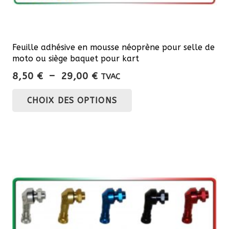
Feuille adhésive en mousse néoprène pour selle de
moto ou siège baquet pour kart
Plage
8,50
€
–
29,00
€
TVAC
de
Ce
CHOIX DES OPTIONS
prix :
produit
8,50 €
a
à
plusieurs
29,00 €
variations.
Les
options
peuvent
être
choisies