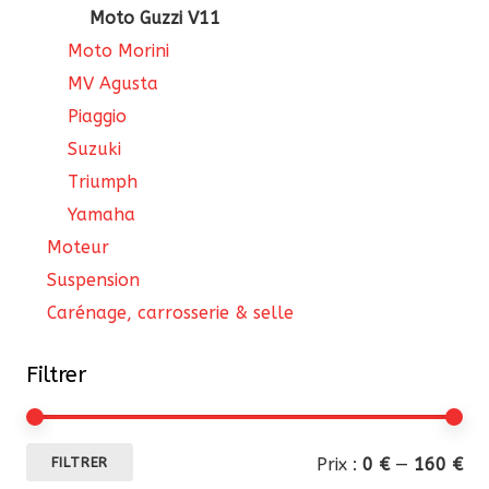
Moto Guzzi V11
Moto Morini
MV Agusta
Piaggio
Suzuki
Triumph
Yamaha
Moteur
Suspension
Carénage, carrosserie & selle
Filtrer
Pri
Pri
Prix :
0 €
—
160 €
FILTRER
mi
ma