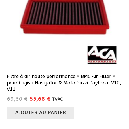
choisies
sur
la
page
du
produit
Filtre à air haute performance « BMC Air Filter »
pour Cagiva Navigator & Moto Guzzi Daytona, V10,
V11
Le
Le
69,60
€
55,68
€
TVAC
prix
prix
AJOUTER AU PANIER
initial
actuel
était :
est :
69,60 €.
55,68 €.