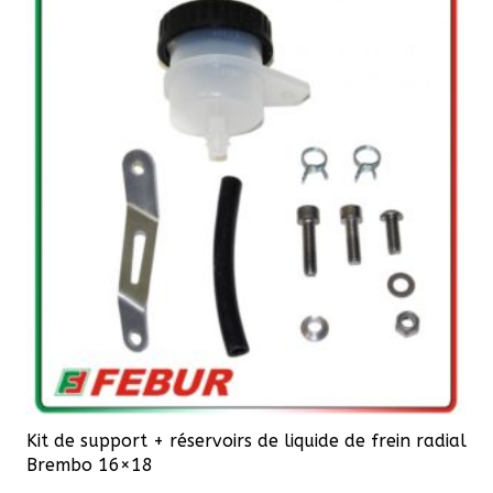
variations.
Les
options
peuvent
être
choisies
sur
la
page
du
produit
Kit de support + réservoirs de liquide de frein radial
Brembo 16×18