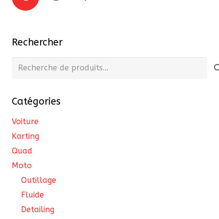
Les
des
options
publications
peuvent
Rechercher
être
choisies
Recherche
sur
pour :
la
page
Catégories
du
Voiture
produit
Karting
Quad
Moto
Outillage
Fluide
Detailing