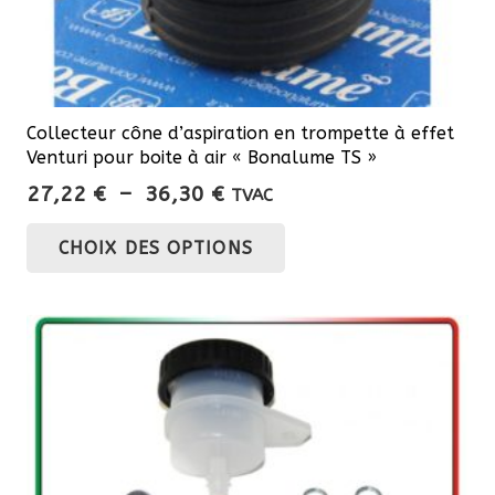
produit
Collecteur cône d’aspiration en trompette à effet
Venturi pour boite à air « Bonalume TS »
Plage
27,22
€
–
36,30
€
TVAC
de
Ce
CHOIX DES OPTIONS
prix :
produit
27,22 €
a
à
plusieurs
36,30 €
variations.
Les
options
peuvent
être