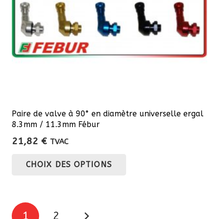
sur
la
page
du
produit
Paire de valve à 90° en diamètre universelle ergal
8.3mm / 11.3mm Fébur
21,82
€
TVAC
Ce
CHOIX DES OPTIONS
produit
a
plusieurs
Pagination
variations.
1
2