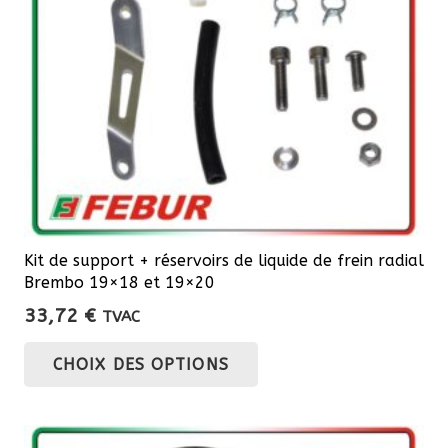
choisies
sur
la
page
du
produit
Kit de support + réservoirs de liquide de frein radial
Brembo 19×18 et 19×20
33,72
€
TVAC
Ce
CHOIX DES OPTIONS
produit
a
plusieurs