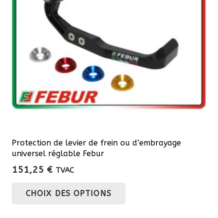
Protection de levier de frein ou d’embrayage
universel réglable Febur
151,25
€
TVAC
Ce
CHOIX DES OPTIONS
produit
a