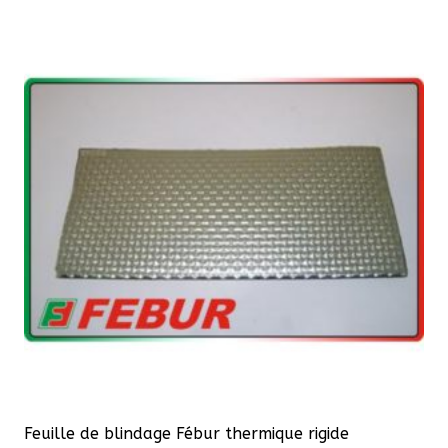
plusieurs
variations.
Les
options
peuvent
être
choisies
sur
la
page
du
produit
Feuille de blindage Fébur thermique rigide