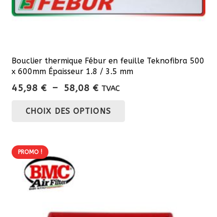
Bouclier thermique Fébur en feuille Teknofibra 500
x 600mm Épaisseur 1.8 / 3.5 mm
Plage
45,98
€
–
58,08
€
TVAC
de
Ce
CHOIX DES OPTIONS
prix :
produit
45,98 €
a
à
plusieurs
58,08 €
PROMO !
variations.
Les
options
peuvent
être