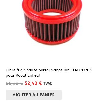
Filtre à air haute performance BMC FM783/08
pour Royal Enfield
Le
Le
65,50
€
52,40
€
TVAC
prix
prix
AJOUTER AU PANIER
initial
actuel
était :
est :