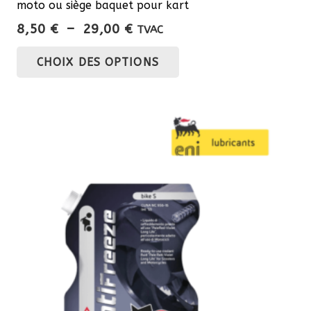
moto ou siège baquet pour kart
Plage
8,50
€
–
29,00
€
TVAC
de
Ce
CHOIX DES OPTIONS
prix :
produit
8,50 €
a
à
plusieurs
29,00 €
variations.
Les
options
peuvent
être
choisies
sur
la
page
du