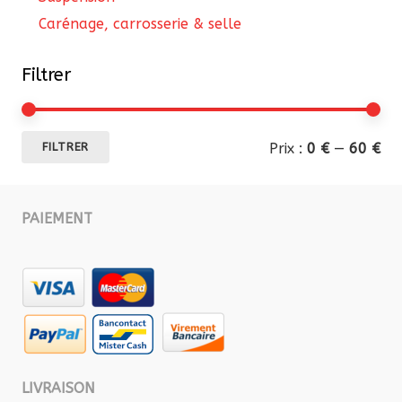
Carénage, carrosserie & selle
Filtrer
Pri
Pri
Prix :
0 €
—
60 €
FILTRER
mi
ma
PAIEMENT
LIVRAISON