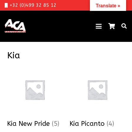
+32 (0)499 32 85 12
Translate »
Kia
Kia New Pride
(5)
Kia Picanto
(4)