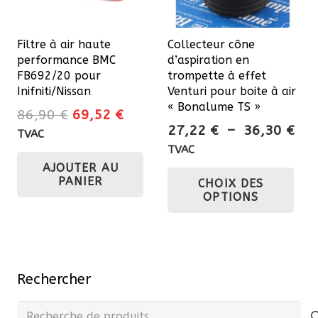
Filtre à air haute
Collecteur cône
performance BMC
d’aspiration en
FB692/20 pour
trompette à effet
Inifniti/Nissan
Venturi pour boite à air
« Bonalume TS »
Le
Le
86,90
€
69,52
€
Pla
27,22
€
–
36,30
€
prix
prix
TVAC
de
initial
actuel
TVAC
prix
Ce
AJOUTER AU
était :
est :
PANIER
CHOIX DES
27,
86,90 €.
69,52 €.
pro
OPTIONS
à
a
36,
plu
var
Les
Rechercher
opt
pe
Recherche