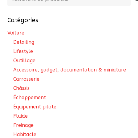
êtr
pour :
cho
Catégories
sur
la
Voiture
pa
Detailing
du
Lifestyle
pro
Outillage
Accessoire, gadget, documentation & miniature
Carrosserie
Châssis
Échappement
Équipement pilote
Fluide
Freinage
Habitacle