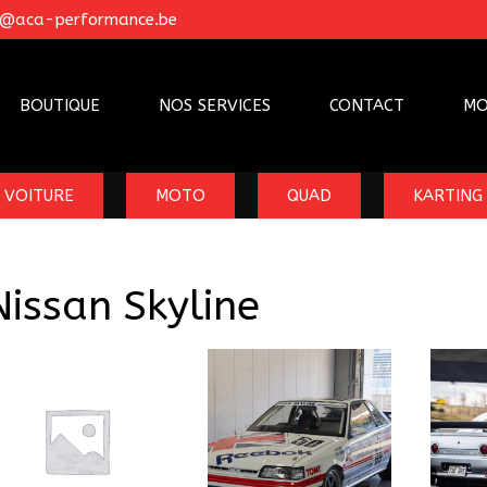
o@aca-performance.be
BOUTIQUE
NOS SERVICES
CONTACT
MO
VOITURE
MOTO
QUAD
KARTING
Nissan Skyline