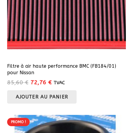
Filtre à air haute performance BMC (FB184/01)
pour Nissan
Le
Le
85,60
€
72,76
€
TVAC
prix
prix
AJOUTER AU PANIER
initial
actuel
était :
est :
85,60 €.
72,76 €.
PROMO !