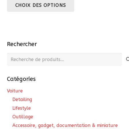
CHOIX DES OPTIONS
prix :
produit
27,22 €
a
à
plusieurs
36,30 €
variations.
Les
Rechercher
options
peuvent
Recherche
être
pour :
choisies
Catégories
sur
la
Voiture
page
Detailing
du
Lifestyle
produit
Outillage
Accessoire, gadget, documentation & miniature