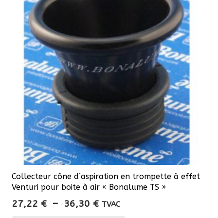
Collecteur cône d’aspiration en trompette à effet
Venturi pour boite à air « Bonalume TS »
Plage
27,22
€
–
36,30
€
TVAC
de
Ce