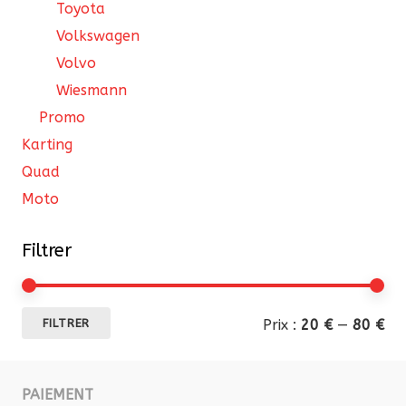
Toyota
Volkswagen
Volvo
Wiesmann
Promo
Karting
Quad
Moto
Filtrer
Pri
Pri
Prix :
20 €
—
80 €
FILTRER
mi
ma
PAIEMENT