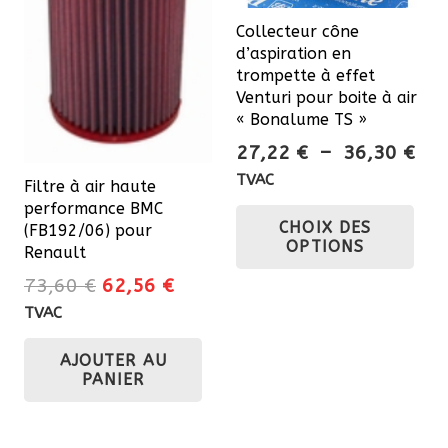
Collecteur cône
d’aspiration en
trompette à effet
Venturi pour boite à air
« Bonalume TS »
Pla
27,22
€
–
36,30
€
de
TVAC
Filtre à air haute
prix
Ce
performance BMC
CHOIX DES
27,
(FB192/06) pour
pro
OPTIONS
Renault
à
a
36,
Le
Le
73,60
€
62,56
€
plu
prix
prix
TVAC
var
initial
actuel
Les
AJOUTER AU
était :
est :
opt
PANIER
73,60 €.
62,56 €.
pe
êtr