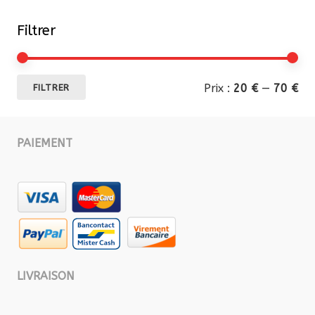
Filtrer
Pri
Pri
Prix :
20 €
—
70 €
FILTRER
mi
ma
PAIEMENT
LIVRAISON