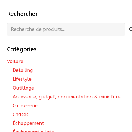
cho
sur
Rechercher
la
Recherche
pa
pour :
du
pro
Catégories
Voiture
Detailing
Lifestyle
Outillage
Accessoire, gadget, documentation & miniature
Carrosserie
Châssis
Échappement