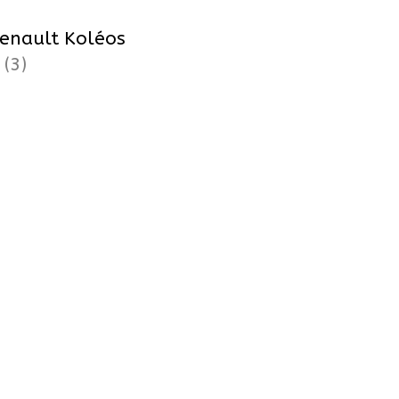
enault Koléos
2
(3)