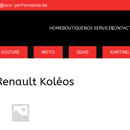
o@aca-performance.be
HOME
BOUTIQUE
NOS SERVICES
CONTAC
VOITURE
MOTO
QUAD
KARTING
Renault Koléos