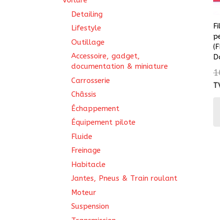
Voiture
Detailing
Fi
Lifestyle
p
Outillage
(
Accessoire, gadget,
D
documentation & miniature
1
Carrosserie
T
Châssis
Échappement
Équipement pilote
Fluide
Freinage
Habitacle
Jantes, Pneus & Train roulant
Moteur
Suspension