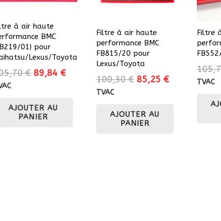
ltre à air haute
Filtre à air haute
Filtre 
erformance BMC
performance BMC
perfo
FB219/01) pour
FB815/20 pour
FB552
aihatsu/Lexus/Toyota
Lexus/Toyota
105,
Le
Le
05,70
€
89,84
€
Le
Le
100,30
€
85,25
€
TVAC
prix
prix
VAC
prix
prix
TVAC
initial
actuel
initial
actuel
AJ
AJOUTER AU
était :
est :
AJOUTER AU
était :
est :
PANIER
105,70 €.
89,84 €.
PANIER
100,30 €.
85,25 €.