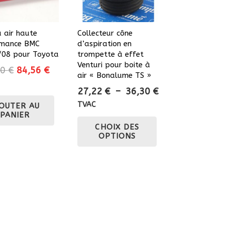
à air haute
Collecteur cône
rmance BMC
d’aspiration en
/08 pour Toyota
trompette à effet
Venturi pour boite à
Le
Le
70
€
84,56
€
air « Bonalume TS »
prix
prix
Plage
27,22
€
–
36,30
€
initial
actuel
de
TVAC
OUTER AU
était :
est :
PANIER
prix :
Ce
105,70 €.
84,56 €.
CHOIX DES
27,22 €
produit
OPTIONS
à
a
36,30 €
plusieurs
variations.
Les
options
peuvent
être