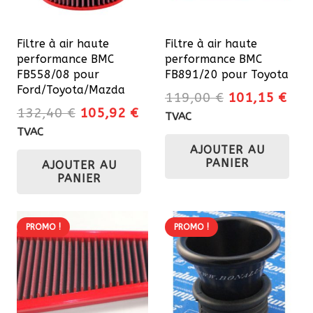
Filtre à air haute
Filtre à air haute
performance BMC
performance BMC
FB558/08 pour
FB891/20 pour Toyota
Ford/Toyota/Mazda
Le
Le
119,00
€
101,15
€
Le
Le
132,40
€
105,92
€
prix
prix
TVAC
prix
prix
initial
actu
TVAC
initial
actuel
AJOUTER AU
était :
est 
PANIER
AJOUTER AU
était :
est :
119,00 €.
101
PANIER
132,40 €.
105,92 €.
PROMO !
PROMO !