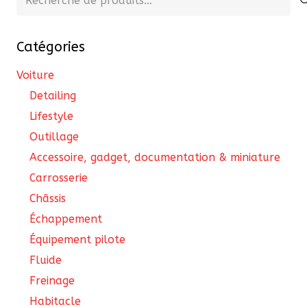
êtr
pour :
cho
Catégories
sur
la
Voiture
pa
Detailing
du
Lifestyle
pro
Outillage
Accessoire, gadget, documentation & miniature
Carrosserie
Châssis
Échappement
Équipement pilote
Fluide
Freinage
Habitacle