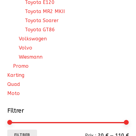
Toyota E120
Toyota MR2 MKII
Toyota Soarer
Toyota GT86
Volkswagen
Volvo
Wiesmann
Promo
Karting
Quad
Moto
Filtrer
Pri
Pri
Prix :
20 €
—
110 €
FILTRER