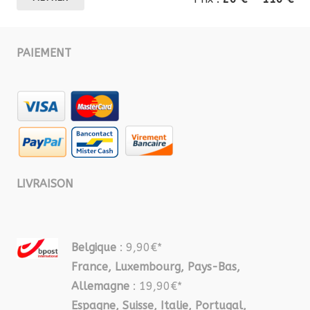
mi
ma
PAIEMENT
LIVRAISON
Belgique
: 9,90€*
France, Luxembourg, Pays-Bas,
Allemagne
: 19,90€*
Espagne, Suisse, Italie, Portugal,