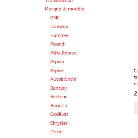
Transmission
Marque & modèle
GMC
Daewoo
Hummer
Abarth
Alfa Romeo
Alpina
Alpine
C
t
Autobianchi
a
Bentley
2
Bertone
Bugatti
Cadillac
Chrysler
Dacia