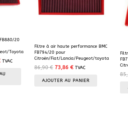
FB880/20
Filtre à air haute performance BMC
geot/Toyota
FB794/20 pour
Fil
Citroën/Fiat/Lancia/Peugeot/toyota
FB7
Le
€
TVAC
Cit
Le
Le
86,90
€
73,86
€
prix
TVAC
prix
prix
85
AU
actuel
AJOUTER AU PANIER
initial
actuel
est :
était :
est :
.
78,45 €.
86,90 €.
73,86 €.