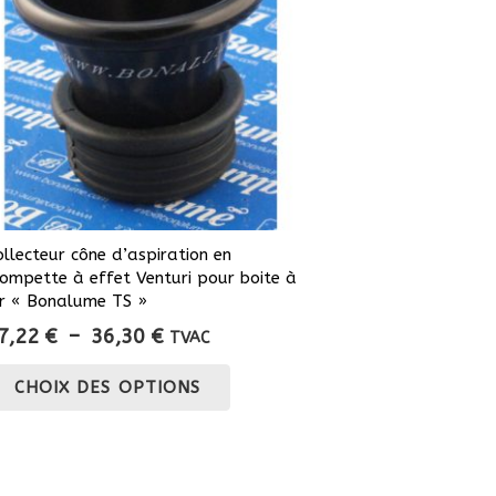
ollecteur cône d’aspiration en
rompette à effet Venturi pour boite à
ir « Bonalume TS »
Plage
7,22
€
–
36,30
€
TVAC
de
Ce
CHOIX DES OPTIONS
prix :
produit
27,22 €
a
à
plusieurs
36,30 €
variations.