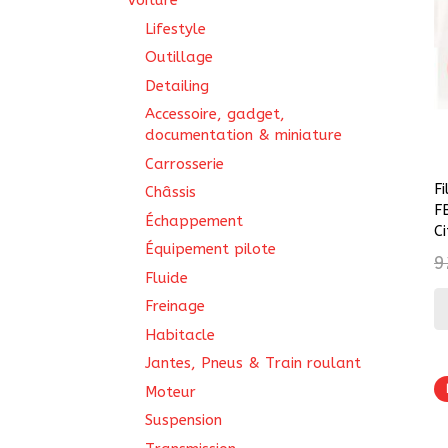
Voiture
Lifestyle
Outillage
Detailing
Accessoire, gadget,
documentation & miniature
Carrosserie
F
Châssis
F
Échappement
C
Équipement pilote
9
Fluide
Freinage
Habitacle
Jantes, Pneus & Train roulant
Moteur
Suspension