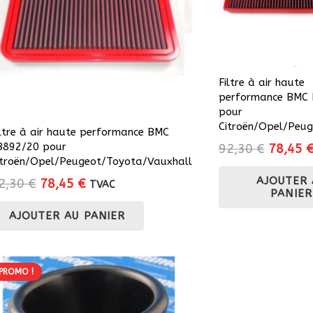
Filtre à air haute
performance BMC 
pour
Citroën/Opel/Peu
iltre à air haute performance BMC
B892/20 pour
Le
92,30
€
78,45
itroën/Opel/Peugeot/Toyota/Vauxhall
prix
AJOUTER 
Le
Le
initial
2,30
€
78,45
€
TVAC
PANIER
prix
prix
était :
AJOUTER AU PANIER
initial
actuel
92,30 €
était :
est :
92,30 €.
78,45 €.
PROMO !