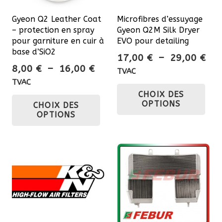
Gyeon Q2 Leather Coat
Microfibres d’essuyage
– protection en spray
Gyeon Q2M Silk Dryer
pour garniture en cuir à
EVO pour detailing
base d’SiO2
Pla
17,00
€
–
29,00
€
Plage
8,00
€
–
16,00
€
de
TVAC
de
prix
TVAC
Ce
prix :
Ce
CHOIX DES
17,
pro
OPTIONS
CHOIX DES
8,00 €
à
produit
a
OPTIONS
à
29,
a
plu
16,00 €
plusieurs
var
variations.
Les
Les
opt
options
pe
peuvent
êtr
être
cho
choisies