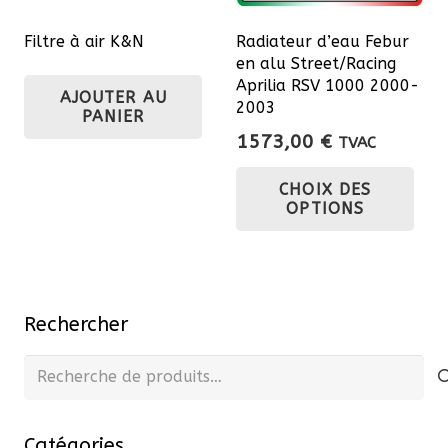
sur
sur
la
Filtre à air K&N
Radiateur d’eau Febur
la
pa
en alu Street/Racing
page
du
Aprilia RSV 1000 2000-
AJOUTER AU
du
2003
pro
PANIER
produit
1573,00
€
TVAC
Ce
CHOIX DES
pro
OPTIONS
a
plu
var
Les
Rechercher
opt
pe
Recherche
êtr
pour :
cho
Catégories
sur