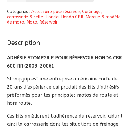
de
Autocollants
Catégories :
Accessoire pour réservoir
,
Carénage,
carrosserie & selle
,
Honda
,
Honda CBR
,
Marque & modèle
de
de moto
,
Moto
,
Réservoir
réservoir
Stompgrip
Honda
Description
CBR
ADHÉSIF STOMPGRIP POUR RÉSERVOIR HONDA CBR
600
600 RR (2003-2006).
RR
2003-
Stompgrip est une entreprise américaine forte de
2006
20 ans d’expérience qui produit des kits d’adhésifs
préformés pour les principales motos de route et
hors route.
Ces kits améliorent l’adhérence du réservoir, aidant
ainsi la carrosserie dans les situations de freinage