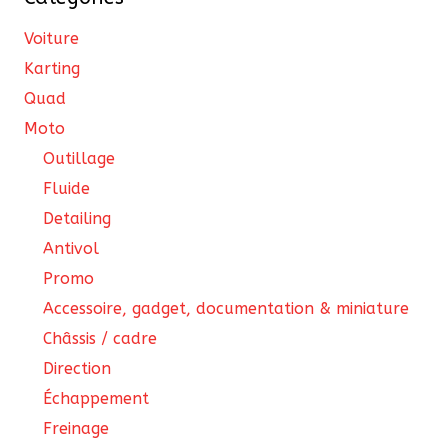
la
Voiture
pa
Karting
du
Quad
pro
Moto
Outillage
Fluide
Detailing
Antivol
Promo
Accessoire, gadget, documentation & miniature
Châssis / cadre
Direction
Échappement
Freinage