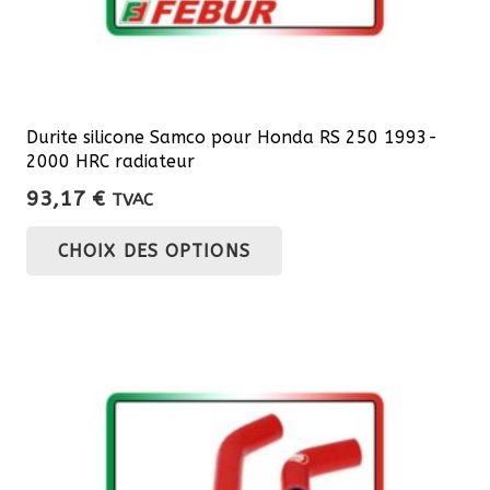
produit
Durite silicone Samco pour Honda RS 250 1993-
2000 HRC radiateur
93,17
€
TVAC
Ce
CHOIX DES OPTIONS
produit
a
plusieurs
variations.
Les
options
peuvent
être