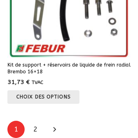
la
page
du
produit
Kit de support + réservoirs de liquide de frein radial
Brembo 16×18
31,73
€
TVAC
Ce
CHOIX DES OPTIONS
produit
a
plusieurs
Pagination
variations.
1
2
Les
des