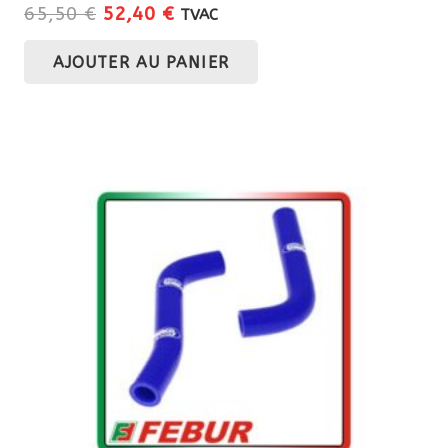
Le
Le
65,50
€
52,40
€
TVAC
prix
prix
AJOUTER AU PANIER
initial
actuel
était :
est :
65,50 €.
52,40 €.