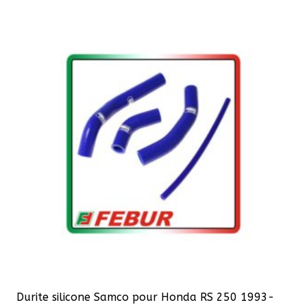
plusieurs
variations.
Les
options
peuvent
être
choisies
sur
la
page
du
produit
Durite silicone Samco pour Honda RS 250 1993-