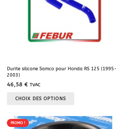
sur
la
page
du
produit
Durite silicone Samco pour Honda RS 125 (1995-
2003)
46,58
€
TVAC
Ce
CHOIX DES OPTIONS
produit
a
plusieurs
PROMO !
variations.