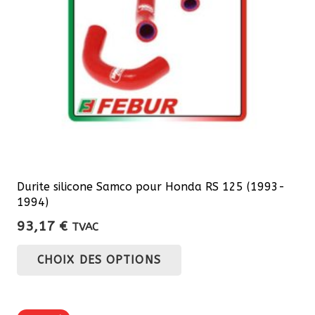
choisies
sur
la
page
du
produit
Durite silicone Samco pour Honda RS 125 (1993-
1994)
93,17
€
TVAC
Ce
CHOIX DES OPTIONS
produit
a
plusieurs