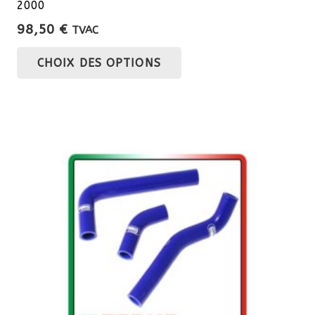
2000
98,50
€
TVAC
Ce
CHOIX DES OPTIONS
produit
a
plusieurs
variations.
Les
options
peuvent
être
choisies
sur
la
page
du