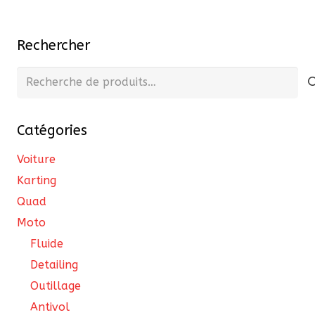
options
publications
peuvent
Rechercher
être
choisies
Recherche
sur
pour :
la
page
Catégories
du
Voiture
produit
Karting
Quad
Moto
Fluide
Detailing
Outillage
Antivol