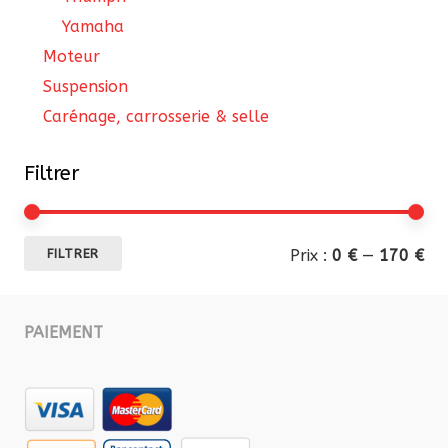
Yamaha
Moteur
Suspension
Carénage, carrosserie & selle
Filtrer
Pri
Pri
Prix :
0 €
—
170 €
FILTRER
mi
ma
PAIEMENT