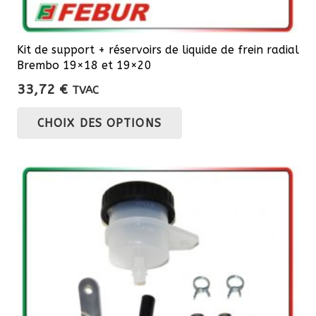
Kit de support + réservoirs de liquide de frein radial
Brembo 19×18 et 19×20
33,72
€
TVAC
Ce
CHOIX DES OPTIONS
produit
a
plusieurs
variations.
Les
options
peuvent
être
choisies
sur