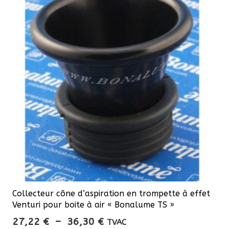
Les
options
peuvent
être
choisies
sur
la
page
du
produit
Collecteur cône d’aspiration en trompette à effet
Venturi pour boite à air « Bonalume TS »
Plage
27,22
€
–
36,30
€
TVAC