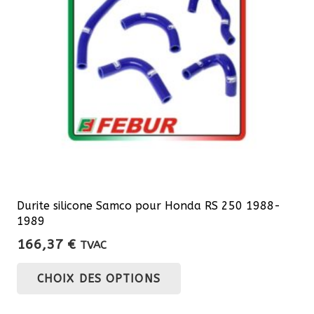
Durite silicone Samco pour Honda RS 250 1988-
1989
166,37
€
TVAC
Ce
CHOIX DES OPTIONS
produit
a