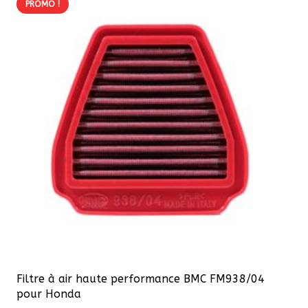
PROMO !
variations.
Les
options
peuvent
être
choisies
sur
la
page
du
produit
Filtre à air haute performance BMC FM938/04
pour Honda