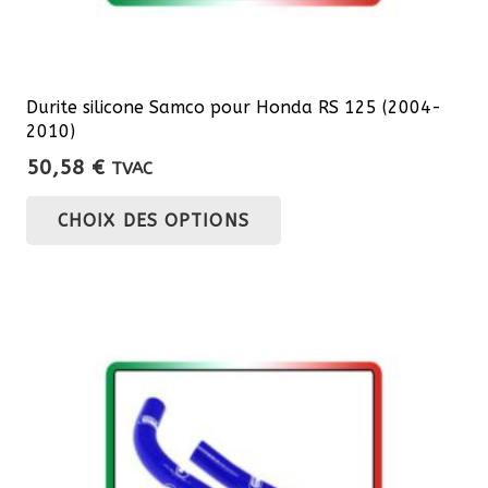
Durite silicone Samco pour Honda RS 125 (2004-
2010)
50,58
€
TVAC
Ce
CHOIX DES OPTIONS
produit
a
plusieurs
variations.
Les
options
peuvent
être
choisies