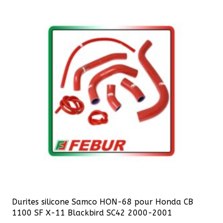
variations.
Les
options
peuvent
être
choisies
sur
la
page
du
produit
Durites silicone Samco HON-68 pour Honda CB
1100 SF X-11 Blackbird SC42 2000-2001