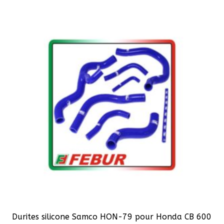
plusieurs
variations.
Les
options
peuvent
être
choisies
sur
la
page
du
produit
Durites silicone Samco HON-79 pour Honda CB 600