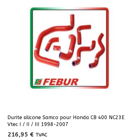
Les
options
peuvent
être
choisies
sur
la
page
du
produit
Durite silicone Samco pour Honda CB 400 NC23E
Vtec I / II / III 1998-2007
216,95
€
TVAC