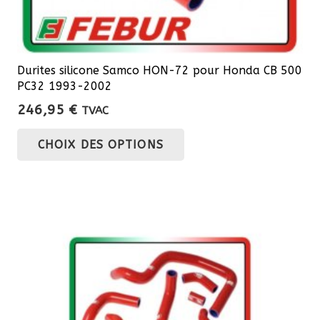
Durites silicone Samco HON-72 pour Honda CB 500
PC32 1993-2002
246,95
€
TVAC
Ce
CHOIX DES OPTIONS
produit
a
plusieurs
variations.
Les
options
peuvent
être
choisies