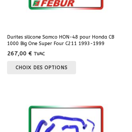
produit
Durites silicone Samco HON-48 pour Honda CB
1000 Big One Super Four C211 1993-1999
267,00
€
TVAC
Ce
CHOIX DES OPTIONS
produit
a
plusieurs
variations.
Les
options
peuvent
être