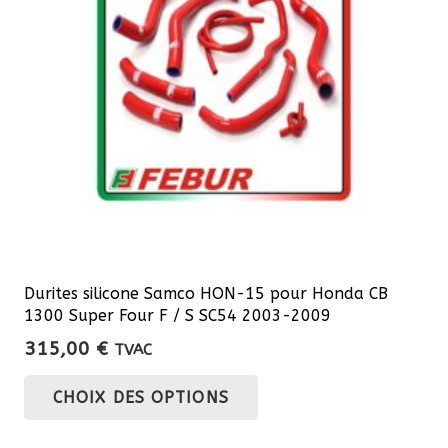
Durites silicone Samco HON-15 pour Honda CB
1300 Super Four F / S SC54 2003-2009
315,00
€
TVAC
Ce
CHOIX DES OPTIONS
produit
a