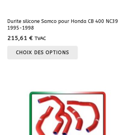
Durite silicone Samco pour Honda CB 400 NC39
1995-1998
215,61
€
TVAC
Ce
CHOIX DES OPTIONS
produit
a
plusieurs
variations.
Les
options
peuvent
être
choisies
sur