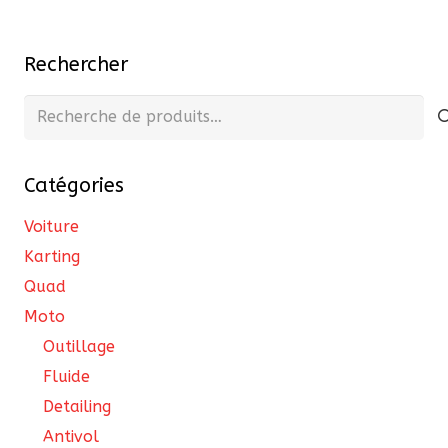
options
publications
peuvent
Rechercher
être
choisies
Recherche
sur
pour :
la
page
Catégories
du
Voiture
produit
Karting
Quad
Moto
Outillage
Fluide
Detailing
Antivol