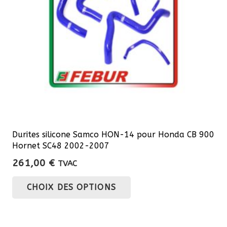
choisies
sur
la
page
du
produit
Durites silicone Samco HON-14 pour Honda CB 900
Hornet SC48 2002-2007
261,00
€
TVAC
Ce
CHOIX DES OPTIONS
produit
a
plusieurs