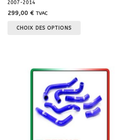
2007-2014
299,00
€
TVAC
Ce
CHOIX DES OPTIONS
produit
a
plusieurs
variations.
Les
options
peuvent
être
choisies
sur
la
page
du