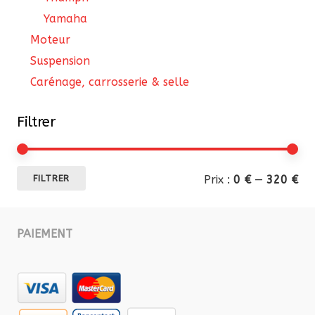
Yamaha
Moteur
Suspension
Carénage, carrosserie & selle
Filtrer
Pri
Pri
Prix :
0 €
—
320 €
FILTRER
mi
ma
PAIEMENT