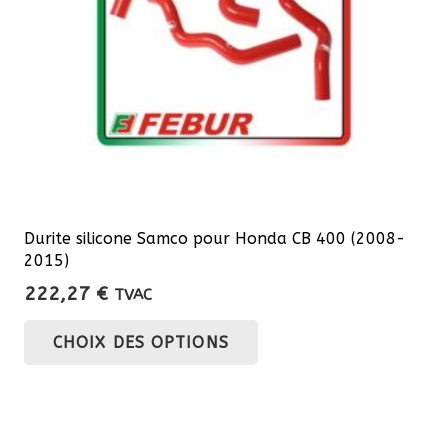
sur
la
page
du
produit
Durite silicone Samco pour Honda CB 400 (2008-
2015)
222,27
€
TVAC
Ce
CHOIX DES OPTIONS
produit
a
plusieurs
variations.