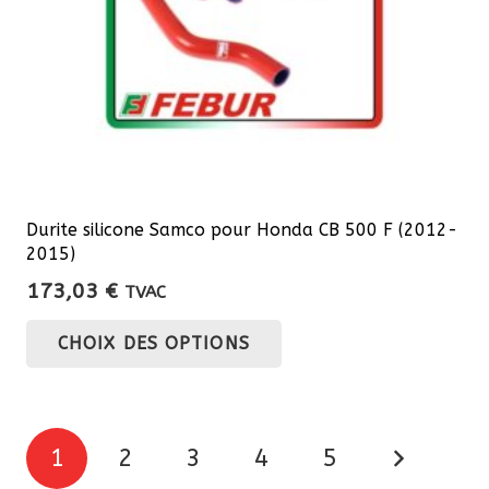
la
page
du
produit
Durite silicone Samco pour Honda CB 500 F (2012-
2015)
173,03
€
TVAC
Ce
CHOIX DES OPTIONS
produit
a
plusieurs
Pagination
variations.
1
2
3
4
5
Les
des