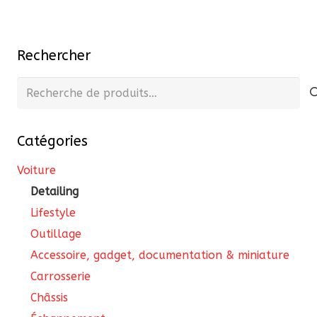
plu
var
Les
Rechercher
opt
pe
Recherche
êtr
pour :
cho
Catégories
sur
la
Voiture
pa
Detailing
du
Lifestyle
pro
Outillage
Accessoire, gadget, documentation & miniature
Carrosserie
Châssis