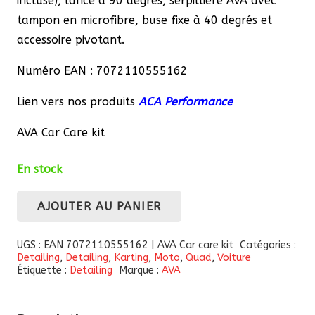
incluse), lance à 90 degrés, serpillière AVA avec
tampon en microfibre, buse fixe à 40 degrés et
accessoire pivotant.
Numéro EAN : 7072110555162
Lien vers nos produits
ACA Performance
AVA Car Care kit
En stock
AJOUTER AU PANIER
quantité
de
UGS :
EAN 7072110555162 | AVA Car care kit
Catégories :
AVA
Detailing
,
Detailing
,
Karting
,
Moto
,
Quad
,
Voiture
Étiquette :
Detailing
Marque :
AVA
Car
Care
Kit