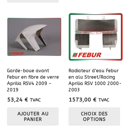
a
Les
71,68 €
plusieurs
opt
variations.
pe
Les
êtr
options
cho
peuvent
sur
être
la
choisies
pa
sur
du
Garde-boue avant
Radiateur d’eau Febur
la
Febur en fibre de verre
en alu Street/Racing
pro
page
Aprilia RSV4 2009 –
Aprilia RSV 1000 2000-
du
2019
2003
produit
53,24
€
1573,00
€
TVAC
TVAC
Ce
AJOUTER AU
CHOIX DES
pro
PANIER
OPTIONS
a