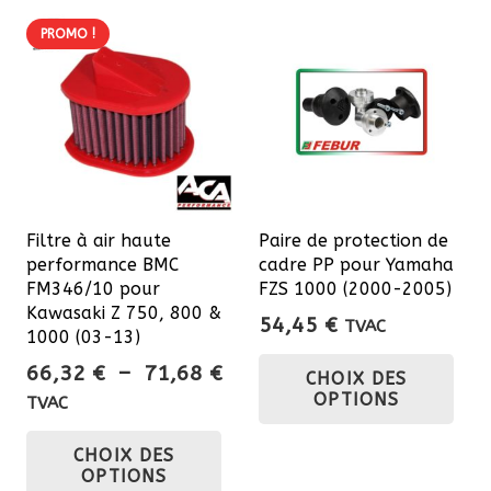
PROMO !
Filtre à air haute
Paire de protection de
performance BMC
cadre PP pour Yamaha
FM346/10 pour
FZS 1000 (2000-2005)
Kawasaki Z 750, 800 &
54,45
€
TVAC
1000 (03-13)
Ce
Plage
66,32
€
–
71,68
€
CHOIX DES
pro
de
OPTIONS
TVAC
a
prix :
Ce
plu
CHOIX DES
66,32 €
produit
OPTIONS
var
à