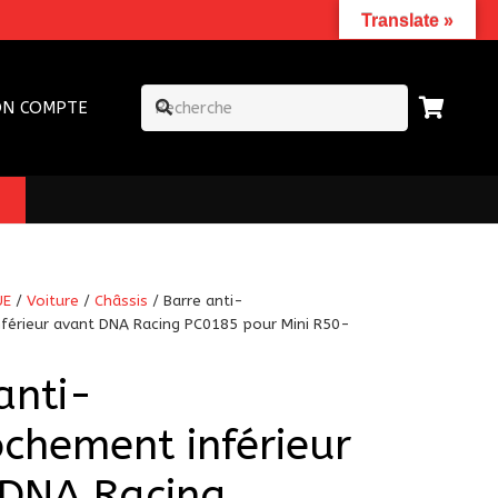
Translate »
N COMPTE
UE
/
Voiture
/
Châssis
/ Barre anti-
férieur avant DNA Racing PC0185 pour Mini R50-
anti-
chement inférieur
 DNA Racing