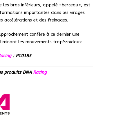
ie les bras inférieurs, appelé «berceau», est
formations importantes dans les virages
des accélérations et des freinages.
approchement confère à ce dernier une
 éliminant les mouvements trapézoïdaux.
acing
: PC0185
es produits
DNA
Racing