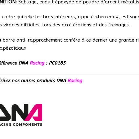
INITION:
Sablage, enduit époxyde de poudre d’argent métallis
e cadre qui relie les bras inférieurs, appelé «berceau», est s
s virages difficiles, lors des accélérations et des freinages.
a barre anti-rapprochement confère à ce dernier une grande ri
rapézoïdaux.
éférence DNA
Racing
: PC0185
isitez nos autres produits
DNA
Racing