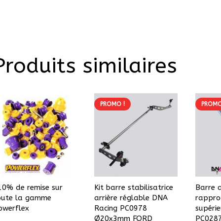
Produits similaires
PROMO !
PROMO
10% de remise sur
Kit barre stabilisatrice
Barre a
oute la gamme
arrière réglable DNA
rappro
owerflex
Racing PC0978
supéri
Ø20x3mm FORD
PC0287