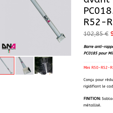
PC018
R52-R
102,85
€
p
i
Barre anti-rapp
é
PC0185 pour Mi
1
Mini R50-R52-R5
Conçu pour rédu
rigidifiant le ca
FINITION:
Sabla
métallisé.