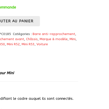
 commande
OUTER AU PANIER
 PC0185
Catégories :
Barre anti-rapprochement
,
ochement avant
,
Châssis
,
Marque & modèle
,
Mini
,
R50
,
Mini R52
,
Mini R53
,
Voiture
our Mini
difiant le cadre auquel ils sont connectés.