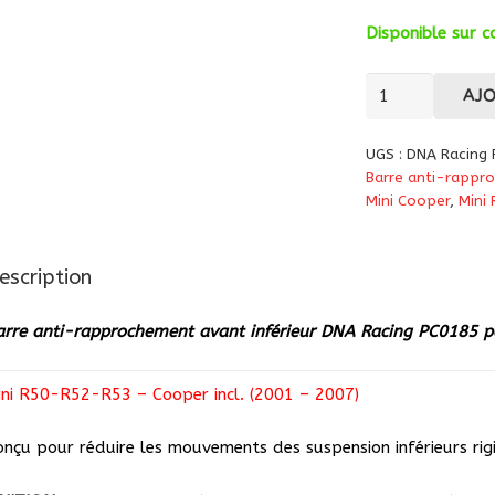
Disponible sur
quantité
AJ
de
Barre
UGS :
DNA Racing
anti-
Barre anti-rappr
rapprochement
Mini Cooper
,
Mini 
inférieur
avant
escription
DNA
Racing
arre anti-rapprochement avant inférieur DNA Racing PC0185 p
PC0185
pour
ini R50-R52-R53 – Cooper incl. (2001 – 2007)
Mini
R50-
onçu pour réduire les mouvements des suspension inférieurs rigi
R52-
R53