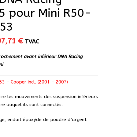
5 pour Mini R50-
53
Le
Le
97,71
€
TVAC
rix
prix
nitial
actuel
rochement avant inférieur DNA Racing
tait :
est :
ni
02,85 €.
97,71 €.
3 – Cooper incl. (2001 – 2007)
ire les mouvements des suspension inférieurs
dre auquel ils sont connectés.
ge, enduit époxyde de poudre d’argent