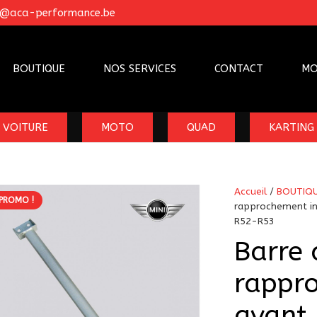
o@aca-performance.be
BOUTIQUE
NOS SERVICES
CONTACT
MO
VOITURE
MOTO
QUAD
KARTING
Accueil
/
BOUTIQ
PROMO !
rapprochement in
R52-R53
Barre 
rappro
avant