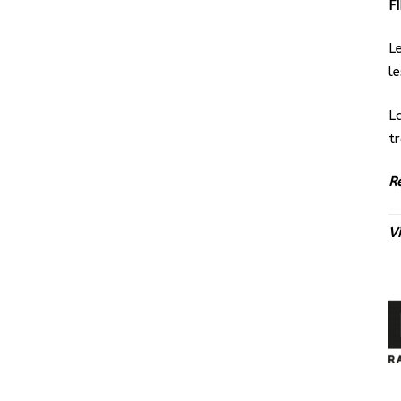
F
L
le
L
t
R
V