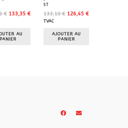
ST
Le
Le
Le
Le
36
€
133,35
€
133,10
€
126,45
€
prix
prix
prix
prix
TVAC
initial
actuel
initial
actuel
OUTER AU
AJOUTER AU
était :
est :
était :
est :
PANIER
PANIER
140,36 €.
133,35 €.
133,10 €.
126,45 €.