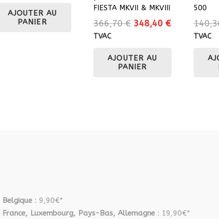
FIESTA MKVII & MKVIII
500
AJOUTER AU
PANIER
Le
Le
366,70
€
348,40
€
140,
prix
prix
TVAC
TVAC
initial
actuel
AJOUTER AU
AJ
était :
est :
PANIER
366,70 €.
348,40 €.
Belgique
: 9,90€*
France, Luxembourg, Pays-Bas, Allemagne
: 19,90€*