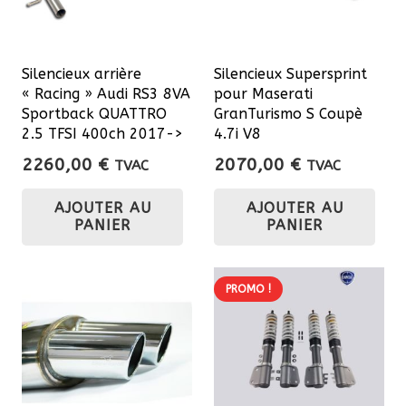
Silencieux arrière
Silencieux Supersprint
« Racing » Audi RS3 8VA
pour Maserati
Sportback QUATTRO
GranTurismo S Coupè
2.5 TFSI 400ch 2017->
4.7i V8
2260,00
€
2070,00
€
TVAC
TVAC
AJOUTER AU
AJOUTER AU
PANIER
PANIER
PROMO !