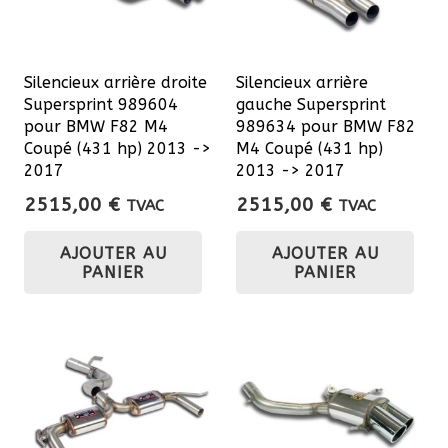
sur
la
pa
Silencieux arrière droite
Silencieux arrière
du
Supersprint 989604
gauche Supersprint
pro
pour BMW F82 M4
989634 pour BMW F82
Coupé (431 hp) 2013 ->
M4 Coupé (431 hp)
2017
2013 -> 2017
2515,00
€
2515,00
€
TVAC
TVAC
AJOUTER AU
AJOUTER AU
PANIER
PANIER