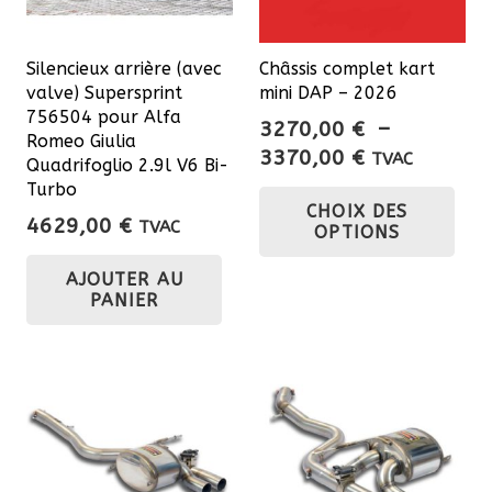
Silencieux arrière (avec
Châssis complet kart
valve) Supersprint
mini DAP – 2026
756504 pour Alfa
3270,00
€
–
Romeo Giulia
Plage
3370,00
€
TVAC
Quadrifoglio 2.9l V6 Bi-
de
Ce
Turbo
CHOIX DES
prix :
pro
4629,00
€
TVAC
OPTIONS
3270,00 €
a
à
plu
AJOUTER AU
3370,00 €
PANIER
var
Les
opt
pe
êtr
cho