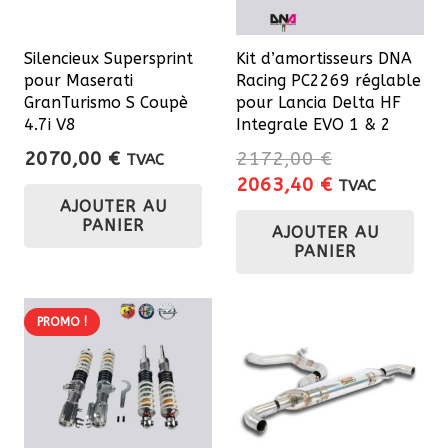
Silencieux Supersprint
Kit d’amortisseurs DNA
pour Maserati
Racing PC2269 réglable
GranTurismo S Coupè
pour Lancia Delta HF
4.7i V8
Integrale EVO 1 & 2
2070,00
€
2172,00
€
TVAC
Le
Le
2063,40
€
TVAC
AJOUTER AU
prix
prix
PANIER
AJOUTER AU
initial
actuel
PANIER
était :
est :
2172,00 €.
2063,40 €.
PROMO !