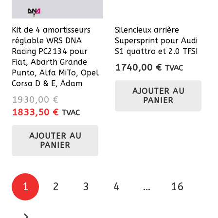
Kit de 4 amortisseurs
Silencieux arrière
réglable WRS DNA
Supersprint pour Audi
Racing PC2134 pour
S1 quattro et 2.0 TFSI
Fiat, Abarth Grande
1740,00
€
TVAC
Punto, Alfa MiTo, Opel
Corsa D & E, Adam
AJOUTER AU
1930,00
€
PANIER
Le
Le
1833,50
€
TVAC
prix
prix
AJOUTER AU
initial
actuel
PANIER
était :
est :
1930,00 €.
1833,50 €.
Pagination
1
2
3
4
…
16
des
publications