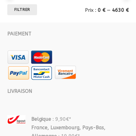
Pri
Pri
Prix :
0 €
—
4630 €
FILTRER
mi
ma
PAIEMENT
LIVRAISON
Belgique
: 9,90€*
France, Luxembourg, Pays-Bas,