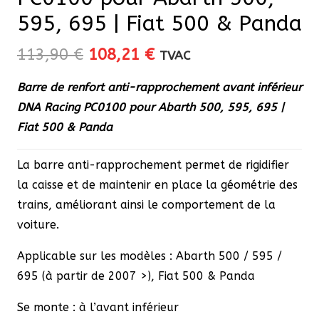
595, 695 | Fiat 500 & Panda
Le
Le
113,90
€
108,21
€
TVAC
prix
prix
Barre de renfort anti-rapprochement avant inférieur
initial
actuel
DNA Racing
PC0100
pour Abarth 500, 595, 695 |
était :
est :
Fiat 500 & Panda
113,90 €.
108,21 €.
La barre anti-rapprochement permet de rigidifier
la caisse et de maintenir en place la géométrie des
trains, améliorant ainsi le comportement de la
voiture.
Applicable sur les modèles : Abarth 500 / 595 /
695 (à partir de 2007 >), Fiat 500 & Panda
Se monte : à l’avant inférieur