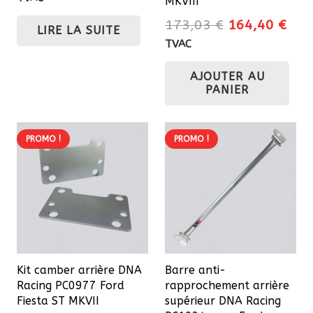
MKVIII
initial
actuel
Le
Le
173,03
€
164,40
€
LIRE LA SUITE
était :
est :
prix
prix
TVAC
119,79 €.
113,80 €.
initial
actu
AJOUTER AU
était :
est 
PANIER
173,03 €.
164
PROMO !
PROMO !
Kit camber arrière DNA
Barre anti-
Racing PC0977 Ford
rapprochement arrière
Fiesta ST MKVII
supérieur DNA Racing