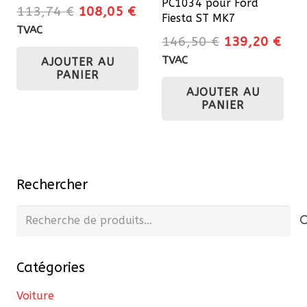
PC1034 pour Ford
Le
Le
113,74
€
108,05
€
Fiesta ST MK7
prix
prix
TVAC
Le
Le
146,50
€
139,20
€
initial
actuel
prix
prix
TVAC
AJOUTER AU
était :
est :
initial
actu
PANIER
113,74 €.
108,05 €.
AJOUTER AU
était :
est 
PANIER
146,50 €.
139
Rechercher
Recherche
pour :
Catégories
Voiture