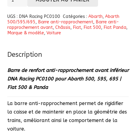
de
Barre
UGS :
DNA Racing PC0100
Catégories :
Abarth
,
Abarth
500/595/695
,
Barre anti-rapprochement
,
Barre anti-
anti-
rapprochement avant
,
Châssis
,
Fiat
,
Fiat 500
,
Fiat Panda
,
rapprochement
Marque & modèle
,
Voiture
avant
inférieur
Description
DNA
Racing
Barre de renfort anti-rapprochement avant inférieur
PC0100
DNA Racing
PC0100
pour Abarth 500, 595, 695 |
pour
Fiat 500 & Panda
Abarth
500,
La barre anti-rapprochement permet de rigidifier
595,
la caisse et de maintenir en place la géométrie des
695
trains, améliorant ainsi le comportement de la
|
voiture.
Fiat