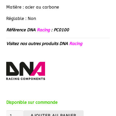
Matière : acier au carbone
Réglable : Non
Référence DNA
Racing
: PC0100
Visitez nos autres produits
DNA
Racing
Disponible sur commande
quantité
AJOUTER AU PANIER