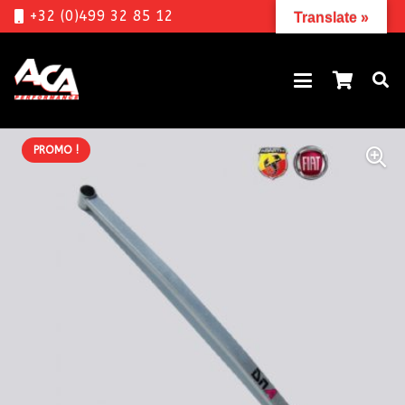
+32 (0)499 32 85 12
Translate »
PROMO !