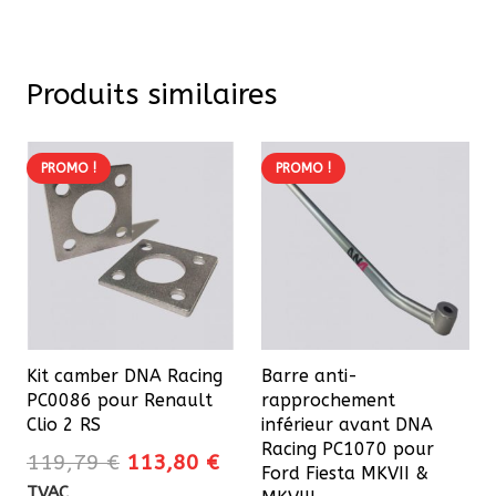
Produits similaires
PROMO !
PROMO !
Kit camber DNA Racing
Barre anti-
PC0086 pour Renault
rapprochement
Clio 2 RS
inférieur avant DNA
Racing PC1070 pour
Le
Le
119,79
€
113,80
€
Ford Fiesta MKVII &
prix
prix
TVAC