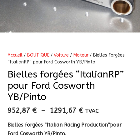
Accueil
/
BOUTIQUE
/
Voiture
/
Moteur
/ Bielles forgées
“ItalianRP” pour Ford Cosworth YB/Pinto
Bielles forgées “ItalianRP”
pour Ford Cosworth
YB/Pinto
Plage
952,87
€
–
1291,67
€
TVAC
de
Bielles forgées “Italian Racing Production”pour
prix :
Ford Cosworth YB/Pinto.
952,87 €