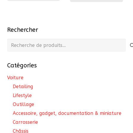
plusieurs
variations.
Les
Rechercher
options
peuvent
Recherche
être
pour :
choisies
sur
Catégories
la
Voiture
page
Detailing
du
Lifestyle
produit
Outillage
Accessoire, gadget, documentation & miniature
Carrosserie
Châssis