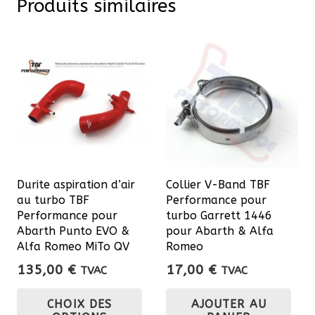
Produits similaires
Durite aspiration d’air
Collier V-Band TBF
au turbo TBF
Performance pour
Performance pour
turbo Garrett 1446
Abarth Punto EVO &
pour Abarth & Alfa
Alfa Romeo MiTo QV
Romeo
135,00
€
17,00
€
TVAC
TVAC
Ce
CHOIX DES
AJOUTER AU
produit