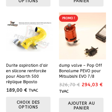
OPTIONS
PANIER
a
plusieurs
variations.
PROMO !
Les
options
peuvent
être
choisies
sur
Durite aspiration d’air
dump valve – Pop Off
la
en silicone renforcée
Bonalume PEVO pour
page
pour Abarth 500
Mitsubishi EVO 7/8
du
réplique Biposto
Le
Le
326,70
€
294,03
€
produit
189,00
€
prix
prix
TVAC
TVAC
Ce
initial
actu
CHOIX DES
AJOUTER AU
était :
est 
produit
OPTIONS
PANIER
326,70 €.
294
a