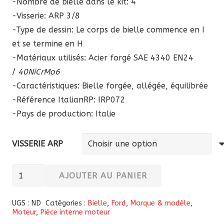
-Nombre de bielle dans le kit: 4
-Visserie: ARP 3/8
-Type de dessin: Le corps de bielle commence en I
et se termine en H
-Matériaux utilisés: Acier forgé SAE 4340 EN24
/
40NiCrMo6
-Caractéristiques: Bielle forgée, allégée, équilibrée
-Référence ItalianRP:
IRP072
-Pays de production: Italie
VISSERIE ARP
quantité
AJOUTER AU PANIER
de
Bielles
UGS :
ND
Catégories :
Bielle
,
Ford
,
Marque & modèle
,
Moteur
,
Pièce interne moteur
forgées