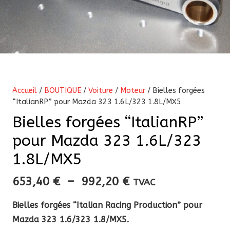
Accueil
/
BOUTIQUE
/
Voiture
/
Moteur
/ Bielles forgées
“ItalianRP” pour Mazda 323 1.6L/323 1.8L/MX5
Bielles forgées “ItalianRP”
pour Mazda 323 1.6L/323
1.8L/MX5
Plage
653,40
€
–
992,20
€
TVAC
de
Bielles forgées “Italian Racing Production” pour
prix :
Mazda 323 1.6/323 1.8/MX5.
653,40 €