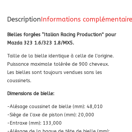
“ItalianRP”
pour
Mazda
Description
Informations complémentair
323
Bielles forgées “Italian Racing Production” pour
1.6L/323
Mazda 323 1.6/323 1.8/MX5.
1.8L/MX5
Taille de la bielle identique à celle de l’origine.
Puissance maximale tolérée de 900 cheveux.
Les bielles sont toujours vendues sans les
coussinets.
Dimensions de bielle:
-Alésage coussinet de bielle (mm): 48,010
-Siège de l’axe de piston (mm): 20,000
-Entraxe (mm): 133,000
-Alésage de la bague de tête de bielle (mm):