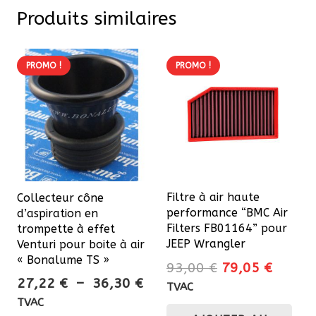
Produits similaires
PROMO !
PROMO !
Filtre à air haute
Collecteur cône
performance “BMC Air
d’aspiration en
Filters FB01164” pour
trompette à effet
JEEP Wrangler
Venturi pour boite à air
« Bonalume TS »
Le
Le
93,00
€
79,05
€
Plage
27,22
€
–
36,30
€
prix
prix
TVAC
de
initial
actuel
TVAC