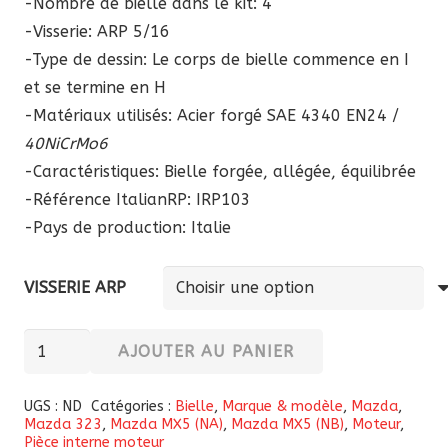
-Nombre de bielle dans le kit: 4
-Visserie: ARP 5/16
-Type de dessin: Le corps de bielle commence en I
et se termine en H
-Matériaux utilisés: Acier forgé SAE 4340 EN24 /
40NiCrMo6
-Caractéristiques: Bielle forgée, allégée, équilibrée
-Référence ItalianRP:
IRP103
-Pays de production: Italie
VISSERIE ARP
quantité
AJOUTER AU PANIER
de
Bielles
UGS :
ND
Catégories :
Bielle
,
Marque & modèle
,
Mazda
,
Mazda 323
,
Mazda MX5 (NA)
,
Mazda MX5 (NB)
,
Moteur
,
forgées
Pièce interne moteur