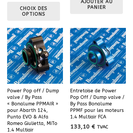
prix :
AJOUTER AU
Ce
était :
est :
PANIER
CHOIX DES
27,22 €
93,00 €.
79,05 
produit
OPTIONS
à
a
36,30 €
plusieurs
variations.
Les
options
peuvent
être
choisies
sur
Power Pop off / Dump
Entretoise de Power
la
valve / By Pass
Pop Off / Dump valve /
page
« Bonalume PPMAIR »
By Pass Bonalume
du
pour Abarth 124,
PPMF pour les moteurs
Punto EVO & Alfa
1.4 Multiair FCA
produit
Romeo Giulietta, MiTo
133,10
€
TVAC
1.4 Multiair