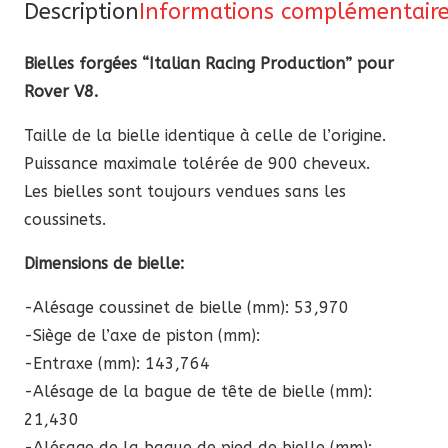
Description
Informations complémentair
Rover
V8
Bielles forgées “Italian Racing Production” pour
Rover V8.
Taille de la bielle identique à celle de l’origine.
Puissance maximale tolérée de 900 cheveux.
Les bielles sont toujours vendues sans les
coussinets.
Dimensions de bielle:
-Alésage coussinet de bielle (mm): 53,970
-Siège de l’axe de piston (mm):
-Entraxe (mm): 143,764
-Alésage de la bague de tête de bielle (mm):
21,430
-Alésage de la bague de pied de bielle (mm):