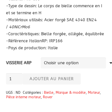
-Type de dessin: Le corps de bielle commence en I
et se termine en H
-Matériaux utilisés: Acier forgé SAE 4340 EN24
/
40NiCrMo6
-Caractéristiques: Bielle forgée, allégée, équilibrée
-Référence ItalianRP:
IRP166
-Pays de production: Italie
VISSERIE ARP
quantité
AJOUTER AU PANIER
de
Bielles
UGS :
ND
Catégories :
Bielle
,
Marque & modèle
,
Moteur
,
Pièce interne moteur
,
Rover
forgées
“ItalianRP”
pour