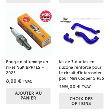
Bougie d’allumage en
Kit de 3 durites en
nikel NGK BPR7ES –
silicone renforcé pour
2023
le circuit d’intercooler
pour Mini Cooper S R56
8,00
€
TVAC
199,00
€
TVAC
Ce
AJOUTER AU
PANIER
CHOIX DES
pro
OPTIONS
a