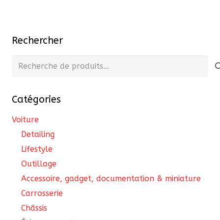
plu
var
Les
Rechercher
opt
pe
Recherche
êtr
pour :
cho
Catégories
sur
la
Voiture
pa
Detailing
du
Lifestyle
pro
Outillage
Accessoire, gadget, documentation & miniature
Carrosserie
Châssis