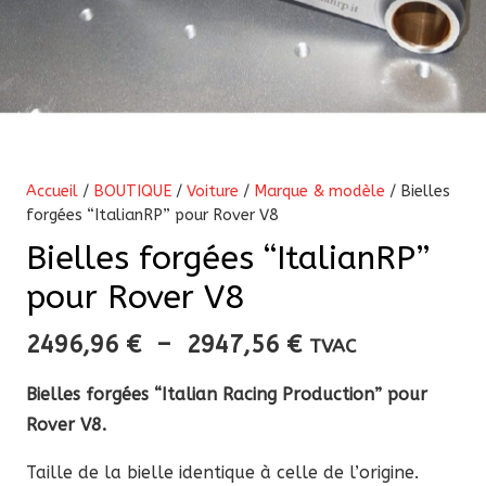
Accueil
/
BOUTIQUE
/
Voiture
/
Marque & modèle
/ Bielles
forgées “ItalianRP” pour Rover V8
Bielles forgées “ItalianRP”
pour Rover V8
Plage
2496,96
€
–
2947,56
€
TVAC
de
Bielles forgées “Italian Racing Production” pour
prix :
Rover V8.
2496,96 €
à
Taille de la bielle identique à celle de l’origine.