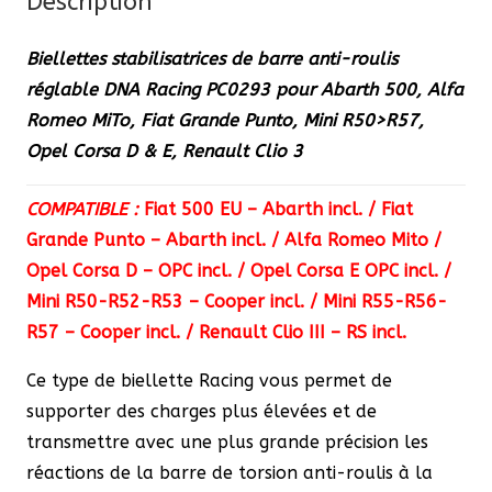
Description
GP,
Alfa
Biellettes stabilisatrices de barre anti-roulis
MiTo,
réglable DNA Racing
PC0293
pour Abarth 500, Alfa
Mini
Romeo MiTo, Fiat Grande Punto, Mini R50>R57,
R50>R57,
Opel Corsa D & E, Renault Clio 3
Opel
Corsa
COMPATIBLE :
Fiat 500 EU – Abarth incl. / Fiat
D
Grande Punto – Abarth incl. / Alfa Romeo Mito /
&
Opel Corsa D – OPC incl. / Opel Corsa E OPC incl. /
E,
Mini R50-R52-R53 – Cooper incl. / Mini R55-R56-
Renault
R57 – Cooper incl. / Renault Clio III – RS incl.
Clio
3
Ce type de biellette Racing vous permet de
supporter des charges plus élevées et de
transmettre avec une plus grande précision les
réactions de la barre de torsion anti-roulis à la