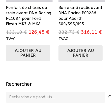
Renfort de châssis du
Barre anti roulis avant
train avant DNA Racing
DNA Racing PC0288
PC1087 pour Ford
pour Abarth
Fiesta MK7 & MK8
500/595/695
Le
Le
Le
Le
133,10
€
126,45
€
332,75
€
316,11
€
prix
prix
prix
prix
TVAC
TVAC
initial
actuel
initial
actu
AJOUTER AU
AJOUTER AU
était :
est :
était :
est 
PANIER
PANIER
133,10 €.
126,45 €.
332,75 €.
316
Rechercher
Recherche
pour :