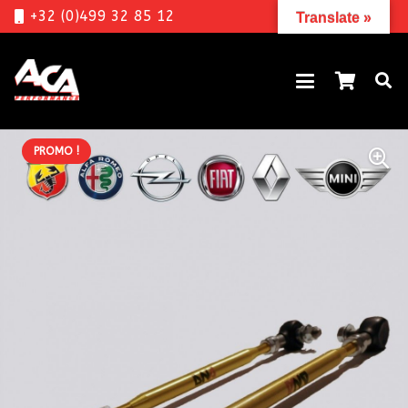
+32 (0)499 32 85 12
Translate »
PROMO !