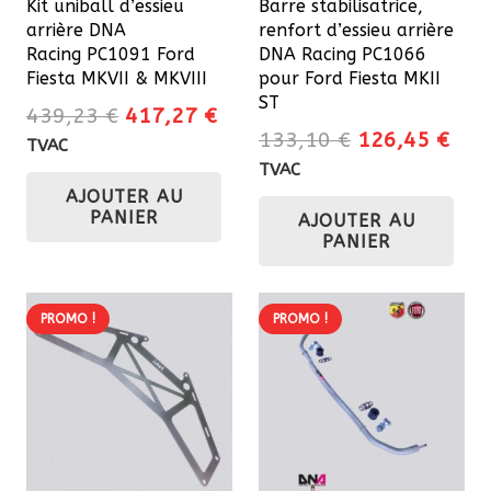
Kit uniball d’essieu
Barre stabilisatrice,
arrière DNA
renfort d’essieu arrière
Racing PC1091 Ford
DNA Racing PC1066
Fiesta MKVII & MKVIII
pour Ford Fiesta MKII
ST
Le
Le
439,23
€
417,27
€
Le
Le
133,10
€
126,45
€
prix
prix
TVAC
prix
prix
initial
actuel
TVAC
initial
actu
AJOUTER AU
était :
est :
PANIER
AJOUTER AU
était :
est 
439,23 €.
417,27 €.
PANIER
133,10 €.
126
PROMO !
PROMO !