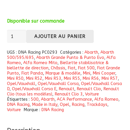
Disponible sur commande
quantité
AJOUTER AU PANIER
de
Biellettes
UGS :
DNA Racing PC0293
Catégories :
Abarth
,
Abarth
500/595/695
,
Abarth Grande Punto & Punto Evo
,
Alfa
stabilisatrices
Romeo
,
Alfa Romeo Mito
,
Biellette stabilisatrice &
réglable
biellette de direction
,
Châssis
,
Fiat
,
Fiat 500
,
Fiat Grande
Punto
,
Fiat Panda
,
Marque & modèle
,
Mini
,
Mini Cooper
,
DNA
Mini R50
,
Mini R52
,
Mini R53
,
Mini R55
,
Mini R56
,
Mini R57
,
Racing
Opel/Vauxhall
,
Opel/Vauxhall Corsa
,
Opel/Vauxhall Corsa
D
,
Opel/Vauxhall Corsa E
,
Renault
,
Renault Clio
,
Renault
PC0293
Clio (tous les modèles)
,
Renault Clio 3
,
Voiture
pour
Étiquettes :
500
,
Abarth
,
ACA Performance
,
Alfa Romeo
,
DNA Racing
,
Made in Italy
,
Opel
,
Racing
,
Trackdays
,
Abarth
Voiture
Marque :
DNA Racing
500
&