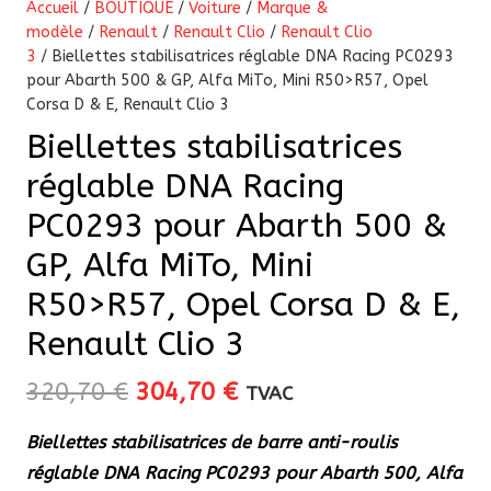
Accueil
/
BOUTIQUE
/
Voiture
/
Marque &
modèle
/
Renault
/
Renault Clio
/
Renault Clio
3
/ Biellettes stabilisatrices réglable DNA Racing PC0293
pour Abarth 500 & GP, Alfa MiTo, Mini R50>R57, Opel
Corsa D & E, Renault Clio 3
Biellettes stabilisatrices
réglable DNA Racing
PC0293 pour Abarth 500 &
GP, Alfa MiTo, Mini
R50>R57, Opel Corsa D & E,
Renault Clio 3
Le
Le
320,70
€
304,70
€
TVAC
prix
prix
Biellettes stabilisatrices de barre anti-roulis
initial
actuel
réglable DNA Racing
PC0293
pour Abarth 500, Alfa
était :
est :