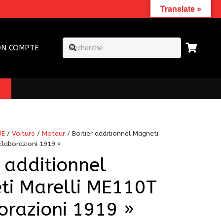
Translate »
N COMPTE
UE
/
Voiture
/
Moteur
/ Boitier additionnel Magneti
Elaborazioni 1919 »
r additionnel
ti Marelli ME110T
orazioni 1919 »