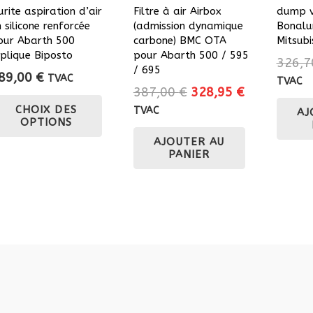
rite aspiration d’air
Filtre à air Airbox
dump v
 silicone renforcée
(admission dynamique
Bonalu
our Abarth 500
carbone) BMC OTA
Mitsubi
éplique Biposto
pour Abarth 500 / 595
326,
/ 695
89,00
€
TVAC
TVAC
Le
Le
387,00
€
328,95
€
Ce
prix
prix
CHOIX DES
TVAC
AJ
produit
OPTIONS
initial
actuel
a
AJOUTER AU
était :
est :
plusieurs
PANIER
387,00 €.
328,95 €.
variations.
Les
options
peuvent
être
choisies
sur
la
page