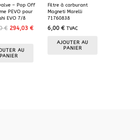
alve – Pop Off
Filtre à carburant
me PEVO pour
Magneti Marelli
shi EVO 7/8
71760838
Le
Le
70
€
294,03
€
6,00
€
TVAC
prix
prix
AJOUTER AU
initial
actuel
PANIER
OUTER AU
était :
est :
PANIER
326,70 €.
294,03 €.