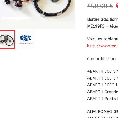
499,00
€
p
i
Boitier additio
é
ME199FG + tél
4
Voici les tablea
http://www.me
Compatible pour
ABARTH 500 1.4 
ABARTH 500 1.4
ABARTH 500C 1.
ABARTH Grande 
ABARTH Punto E
ALFA ROMEO GIU