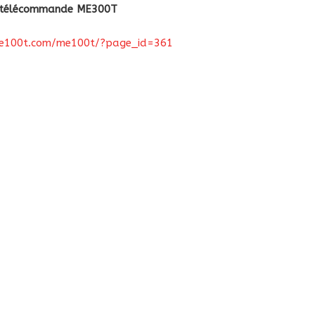
 + télécommande ME300T
e100t.com/me100t/?page_id=361