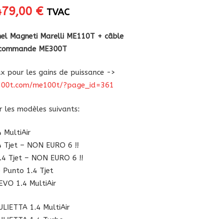
Le
Le
479,00
€
TVAC
rix
prix
nitial
actuel
nnel Magneti Marelli ME110T + câble
tait :
est :
écommande ME300T
99,00 €.
479,00 €.
ux pour les gains de puissance ->
100t.com/me100t/?page_id=361
 les modèles suivants:
MultiAir
 Tjet – NON EURO 6 !!
4 Tjet – NON EURO 6 !!
Punto 1.4 Tjet
VO 1.4 MultiAir
LIETTA 1.4 MultiAir