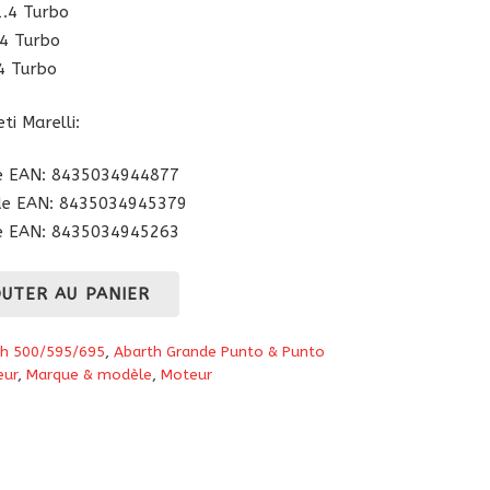
.4 Turbo
4 Turbo
4 Turbo
i Marelli:
e EAN: 8435034944877
de EAN: 8435034945379
e EAN: 8435034945263
OUTER AU PANIER
th 500/595/695
,
Abarth Grande Punto & Punto
eur
,
Marque & modèle
,
Moteur