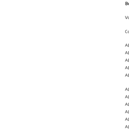
B
V
C
A
A
A
A
A
A
A
A
A
A
A