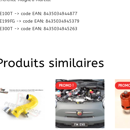
E100T -> code EAN: 8435034944877
E199FG -> code EAN: 8435034945379
E300T -> code EAN: 8435034945263
Produits similaires
PROMO !
PROMO