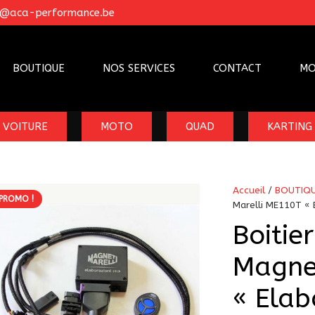
o@aca-performance.be
BOUTIQUE
NOS SERVICES
CONTACT
MO
VOITURE
MOTO
QUAD
KARTING
Accueil
/
BOUTIQ
PROMO !
Marelli ME110T « 
Boitie
Magne
« Elab