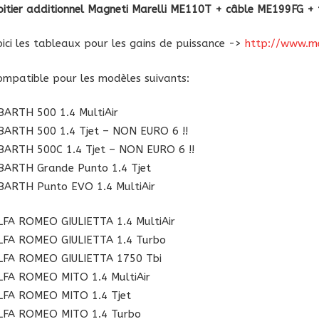
oitier additionnel Magneti Marelli ME110T + câble ME199FG
1919"
oici les tableaux pour les gains de puissance ->
http://www.m
ompatible pour les modèles suivants:
BARTH 500 1.4 MultiAir
BARTH 500 1.4 Tjet – NON EURO 6 !!
BARTH 500C 1.4 Tjet – NON EURO 6 !!
BARTH Grande Punto 1.4 Tjet
BARTH Punto EVO 1.4 MultiAir
LFA ROMEO GIULIETTA 1.4 MultiAir
LFA ROMEO GIULIETTA 1.4 Turbo
LFA ROMEO GIULIETTA 1750 Tbi
LFA ROMEO MITO 1.4 MultiAir
LFA ROMEO MITO 1.4 Tjet
LFA ROMEO MITO 1.4 Turbo