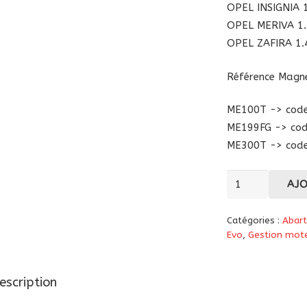
OPEL INSIGNIA 1
OPEL MERIVA 1.
OPEL ZAFIRA 1.
Référence Magnet
ME100T -> cod
ME199FG -> co
ME300T -> cod
quantité
AJ
de
Boitier
Catégories :
Abar
additionnel
Evo
,
Gestion mot
Magneti
Marelli
escription
ME110T
"Elaborazioni