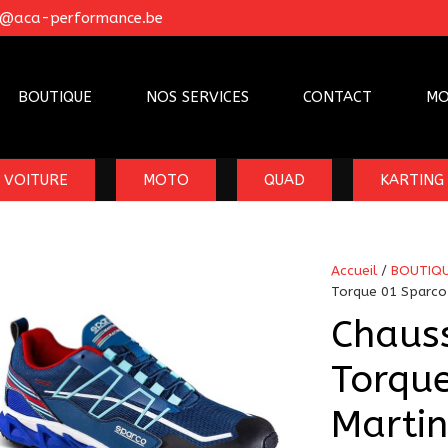
o@aca-performance.be
BOUTIQUE
NOS SERVICES
CONTACT
MO
VOITURE
MOTO
QUAD
KARTING
Accueil
/
BOUTIQ
Torque 01 Sparco
Chauss
Torqu
Martin