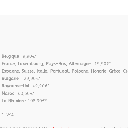
peuvent
être
choisies
sur
la
page
du
produit
Belgique
: 9,90€*
France, Luxembourg, Pays-Bas, Allemagne
: 19,90€*
Espagne, Suisse, Italie, Portugal, Pologne, Hongrie, Grèce, Cr
Bulgarie
: 29,90€*
Royaume-Uni
: 49,90€*
Maroc
: 60,50€*
La Réunion
: 108,90€*
*TVAC