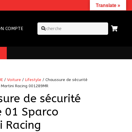
Translate »
N COMPTE
UE
/
Voiture
/
Lifestyle
/ Chaussure de sécurité
 Martini Racing 001289MR
ure de sécurité
e 01 Sparco
i Racing