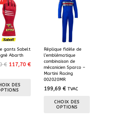
 !
de gants Sabelt
Réplique fidèle de
igné Abarth
l’emblématique
combinaison de
Le
Le
90
€
117,70
€
mécanicien Sparco –
prix
prix
Martini Racing
initial
actuel
Ce
002020MR
HOIX DES
était :
est :
produit
199,69
€
TVAC
OPTIONS
130,90 €.
117,70 €.
a
Ce
plusieurs
CHOIX DES
produit
OPTIONS
variations.
a
Les
plusieurs
options
variations.