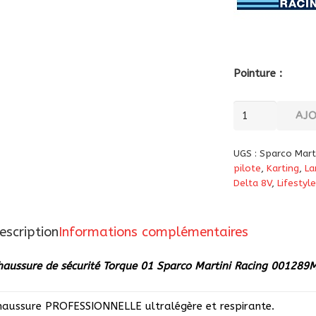
Pointure :
quantité
AJ
de
Chaussure
UGS :
Sparco Mart
de
pilote
,
Karting
,
La
sécurité
Delta 8V
,
Lifestyle
Torque
01
escription
Informations complémentaires
Sparco
Martini
haussure de sécurité Torque 01 Sparco Martini Racing 001289
Racing
001289MR
haussure PROFESSIONNELLE ultralégère et respirante.