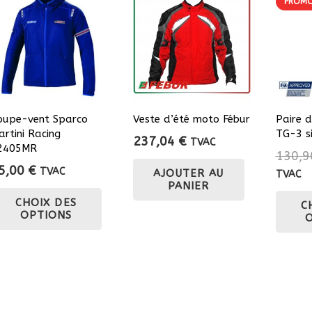
PROMO
oupe-vent Sparco
Veste d’été moto Fébur
Paire 
artini Racing
TG-3 s
237,04
€
TVAC
2405MR
130,
5,00
€
TVAC
AJOUTER AU
TVAC
PANIER
Ce
CHOIX DES
C
produit
OPTIONS
a
plusieurs
variations.
Les
options