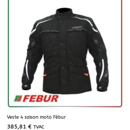
variations.
Les
options
peuvent
être
choisies
sur
la
page
du
produit
Veste 4 saison moto Fébur
385,81
€
TVAC