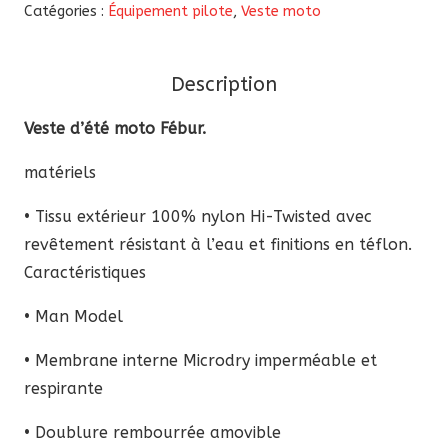
Veste
Catégories :
Équipement pilote
,
Veste moto
d'été
moto
Description
Fébur
Veste d’été moto Fébur.
matériels
• Tissu extérieur 100% nylon Hi-Twisted avec
revêtement résistant à l’eau et finitions en téflon.
Caractéristiques
• Man Model
• Membrane interne Microdry imperméable et
respirante
• Doublure rembourrée amovible