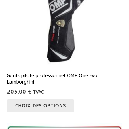
Gants pilote professionnel OMP One Evo
Lamborghini
205,00
€
TVAC
Ce
CHOIX DES OPTIONS
produit
a
plusieurs