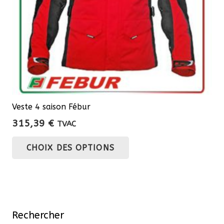
la
page
du
produit
Veste 4 saison Fébur
315,39
€
TVAC
Ce
CHOIX DES OPTIONS
produit
a
plusieurs
variations.
Les
Rechercher
options