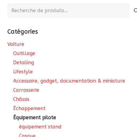
peuvent
Recherche
être
pour :
choisies
Catégories
sur
la
Voiture
page
Outillage
du
Detailing
produit
Lifestyle
Accessoire, gadget, documentation & miniature
Carrosserie
Châssis
Échappement
Équipement pilote
équipement stand
Casque