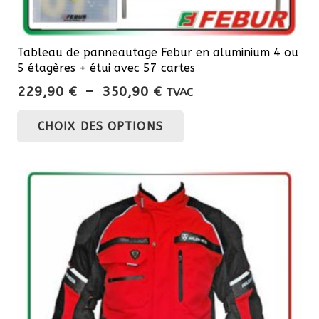
Tableau de panneautage Febur en aluminium 4 ou
5 étagères + étui avec 57 cartes
Plage
229,90
€
–
350,90
€
TVAC
de
Ce
CHOIX DES OPTIONS
prix :
produit
229,90 €
a
à
plusieurs
350,90 €
variations.
Les
options
peuvent
être
choisies
sur