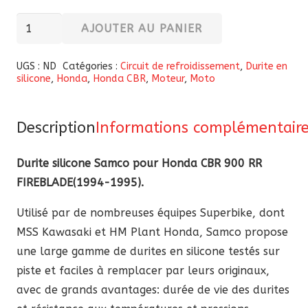
quantité
AJOUTER AU PANIER
de
Durite
UGS :
ND
Catégories :
Circuit de refroidissement
,
Durite en
silicone
,
Honda
,
Honda CBR
,
Moteur
,
Moto
silicone
Samco
pour
Description
Informations complémentair
Honda
CBR
Durite silicone Samco pour Honda CBR 900 RR
900
FIREBLADE(1994-1995).
RR
Utilisé par de nombreuses équipes Superbike, dont
Fireblade
MSS Kawasaki et HM Plant Honda, Samco propose
SC29
une large gamme de durites en silicone testés sur
RRR
piste et faciles à remplacer par leurs originaux,
RRS
avec de grands avantages: durée de vie des durites
1994-