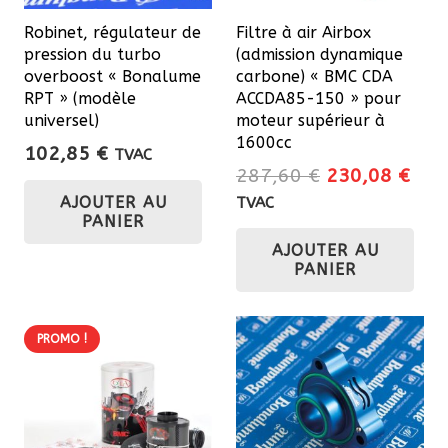
Robinet, régulateur de
Filtre à air Airbox
pression du turbo
(admission dynamique
overboost « Bonalume
carbone) « BMC CDA
RPT » (modèle
ACCDA85-150 » pour
universel)
moteur supérieur à
1600cc
102,85
€
TVAC
Le
Le
287,60
€
230,08
€
prix
prix
AJOUTER AU
TVAC
PANIER
initial
actu
AJOUTER AU
était :
est 
PANIER
287,60 €.
230
PROMO !