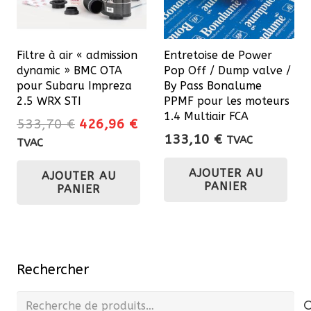
Filtre à air « admission
Entretoise de Power
dynamic » BMC OTA
Pop Off / Dump valve /
pour Subaru Impreza
By Pass Bonalume
2.5 WRX STI
PPMF pour les moteurs
1.4 Multiair FCA
Le
Le
533,70
€
426,96
€
133,10
€
prix
prix
TVAC
TVAC
initial
actuel
AJOUTER AU
AJOUTER AU
était :
est :
PANIER
PANIER
533,70 €.
426,96 €.
Rechercher
Recherche