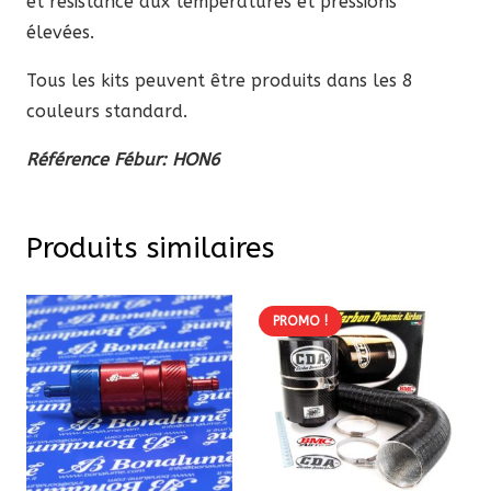
et résistance aux températures et pressions
1995
élevées.
Tous les kits peuvent être produits dans les 8
couleurs standard.
Référence Fébur: HON6
Produits similaires
PROMO !