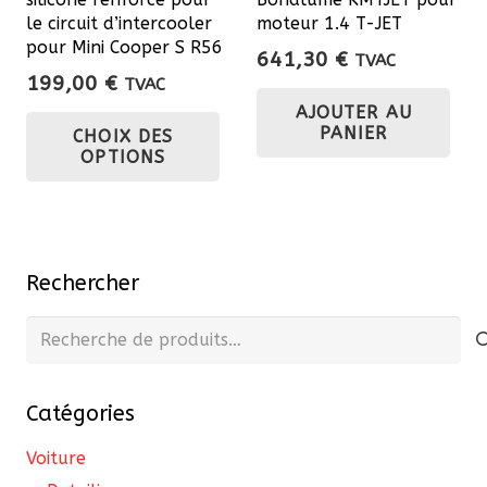
pa
le circuit d’intercooler
moteur 1.4 T-JET
du
pour Mini Cooper S R56
641,30
€
TVAC
pro
199,00
€
TVAC
Ce
AJOUTER AU
PANIER
CHOIX DES
produit
OPTIONS
a
plusieurs
variations.
Les
Rechercher
options
peuvent
Recherche
être
pour :
choisies
Catégories
sur
la
Voiture
page