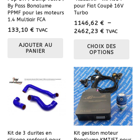
By Pass Bonalume
pour Fiat Coupè 16V
PPMF pour les moteurs
Turbo
1.4 Multiair FCA
1146,62
€
–
133,10
€
Plage
TVAC
2462,23
€
TVAC
de
Ce
AJOUTER AU
CHOIX DES
prix :
pro
PANIER
OPTIONS
1146,62 €
a
à
plu
2462,23 €
var
Les
opt
pe
êtr
cho
sur
Kit de 3 durites en
Kit gestion moteur
la
silicone renforcé pour
Bonalume KMTJET pour