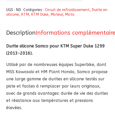
de
Durite
UGS :
ND
Catégories :
Circuit de refroidissement
,
Durite en
silicone
,
KTM
,
KTM Duke
,
Moteur
,
Moto
silicone
Samco
pour
Description
Informations complémentair
KTM
Super
Durite silicone Samco pour KTM Super Duke 1299
Duke
(2013-2016).
1299
Utilisé par de nombreuses équipes Superbike, dont
(2013-
MSS Kawasaki et HM Plant Honda, Samco propose
2016)
une large gamme de durites en silicone testés sur
piste et faciles à remplacer par leurs originaux,
avec de grands avantages: durée de vie des durites
et résistance aux températures et pressions
élevées.