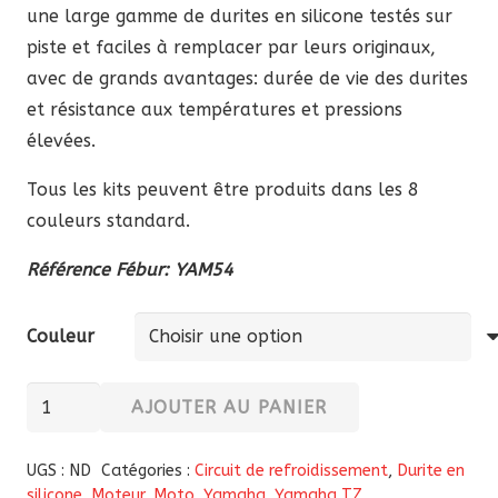
une large gamme de durites en silicone testés sur
piste et faciles à remplacer par leurs originaux,
avec de grands avantages: durée de vie des durites
et résistance aux températures et pressions
élevées.
Tous les kits peuvent être produits dans les 8
couleurs standard.
Référence Fébur: YAM54
Couleur
quantité
AJOUTER AU PANIER
de
Durite
UGS :
ND
Catégories :
Circuit de refroidissement
,
Durite en
silicone
silicone
,
Moteur
,
Moto
,
Yamaha
,
Yamaha TZ