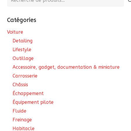
être
pour :
choisies
Catégories
sur
la
Voiture
page
Detailing
du
Lifestyle
produit
Outillage
Accessoire, gadget, documentation & miniature
Carrosserie
Châssis
Échappement
Équipement pilote
Fluide
Freinage
Habitacle