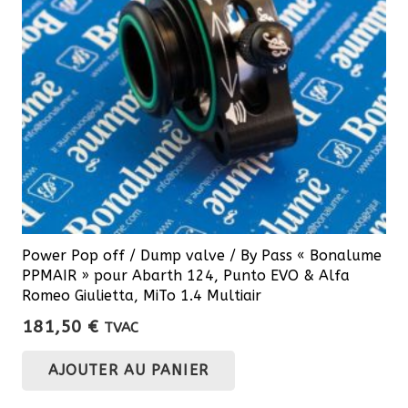
choisies
sur
la
page
du
produit
Power Pop off / Dump valve / By Pass « Bonalume
PPMAIR » pour Abarth 124, Punto EVO & Alfa
Romeo Giulietta, MiTo 1.4 Multiair
181,50
€
TVAC
AJOUTER AU PANIER