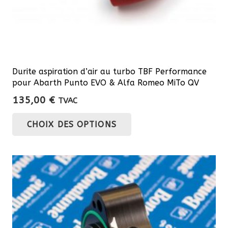
Durite aspiration d’air au turbo TBF Performance
pour Abarth Punto EVO & Alfa Romeo MiTo QV
135,00
€
TVAC
Ce
CHOIX DES OPTIONS
produit
a
plusieurs
variations.
Les
options
peuvent
être