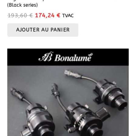
(Black series)
Le
Le
193,60
€
174,24
€
TVAC
prix
prix
AJOUTER AU PANIER
initial
actuel
était :
est :
193,60 €.
174,24 €.