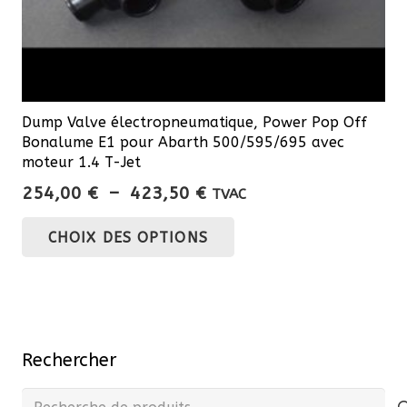
Dump Valve électropneumatique, Power Pop Off
Bonalume E1 pour Abarth 500/595/695 avec
moteur 1.4 T-Jet
Plage
254,00
€
–
423,50
€
TVAC
de
Ce
CHOIX DES OPTIONS
prix :
produit
254,00 €
a
à
plusieurs
423,50 €
variations.
Les
Rechercher
options
peuvent
Recherche