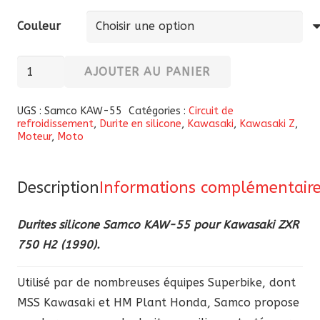
Couleur
quantité
AJOUTER AU PANIER
de
Durites
UGS :
Samco KAW-55
Catégories :
Circuit de
refroidissement
,
Durite en silicone
,
Kawasaki
,
Kawasaki Z
,
silicone
Moteur
,
Moto
Samco
KAW-
55
Description
Informations complémentair
pour
Durites silicone Samco KAW-55 pour Kawasaki ZXR
Kawasaki
750 H2 (1990).
ZXR
750
Utilisé par de nombreuses équipes Superbike, dont
H2
MSS Kawasaki et HM Plant Honda, Samco propose
1990