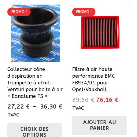
PROMO !
PROMO !
Collecteur cône
Filtre à air haute
d’aspiration en
performance BMC
trompette à effet
FB934/01 pour
Venturi pour boite à air
Opel/Vauxhall
« Bonalume TS »
Le
Le
89,60
€
76,16
€
Plage
27,22
€
–
36,30
€
prix
prix
TVAC
de
initial
actuel
TVAC
prix :
Ce
AJOUTER AU
était :
est :
PANIER
CHOIX DES
27,22 €
89,60 €.
76,16 
produit
OPTIONS