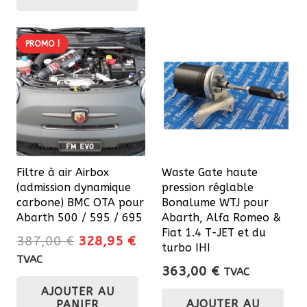
à
a
36,30 €
plusieurs
variations.
PROMO !
Les
options
peuvent
être
choisies
sur
Filtre à air Airbox
Waste Gate haute
la
(admission dynamique
pression réglable
page
carbone) BMC OTA pour
Bonalume WTJ pour
du
Abarth 500 / 595 / 695
Abarth, Alfa Romeo &
Fiat 1.4 T-JET et du
produit
Le
Le
387,00
€
328,95
€
turbo IHI
prix
prix
TVAC
363,00
€
TVAC
initial
actuel
AJOUTER AU
était :
est :
AJOUTER AU
PANIER