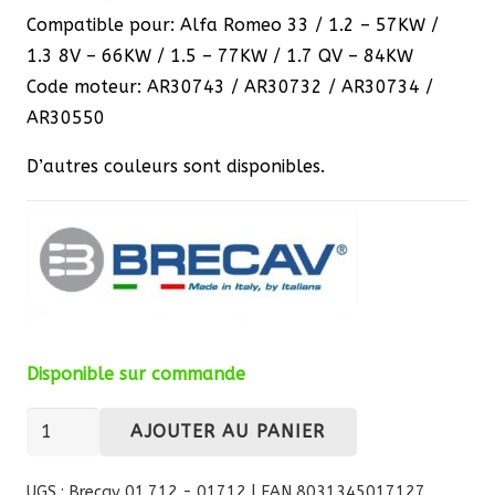
Compatible pour: Alfa Romeo 33 / 1.2 – 57KW /
1.3 8V – 66KW / 1.5 – 77KW / 1.7 QV – 84KW
Code moteur: AR30743 / AR30732 / AR30734 /
AR30550
D’autres couleurs sont disponibles.
Disponible sur commande
quantité
AJOUTER AU PANIER
de
Faisceau
UGS :
Brecav 01.712 - 01712 | EAN 8031345017127