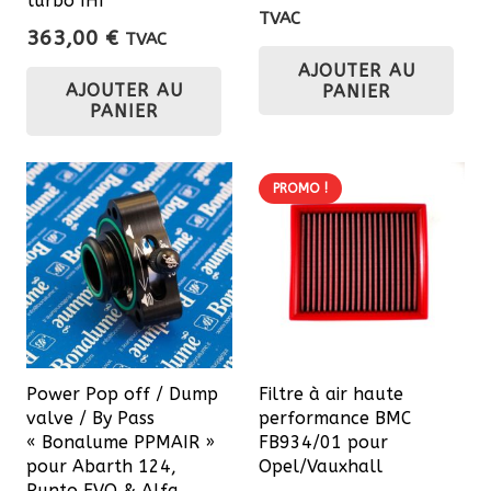
turbo IHI
prix
prix
TVAC
363,00
€
TVAC
initial
actuel
AJOUTER AU
était :
est :
AJOUTER AU
PANIER
93,00 €.
79,05 
PANIER
PROMO !
Power Pop off / Dump
Filtre à air haute
valve / By Pass
performance BMC
« Bonalume PPMAIR »
FB934/01 pour
pour Abarth 124,
Opel/Vauxhall
Punto EVO & Alfa