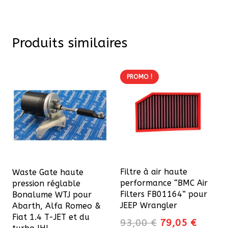
Produits similaires
PROMO !
Filtre à air haute
Waste Gate haute
performance “BMC Air
pression réglable
Filters FB01164” pour
Bonalume WTJ pour
JEEP Wrangler
Abarth, Alfa Romeo &
Fiat 1.4 T-JET et du
Le
Le
93,00
€
79,05
€