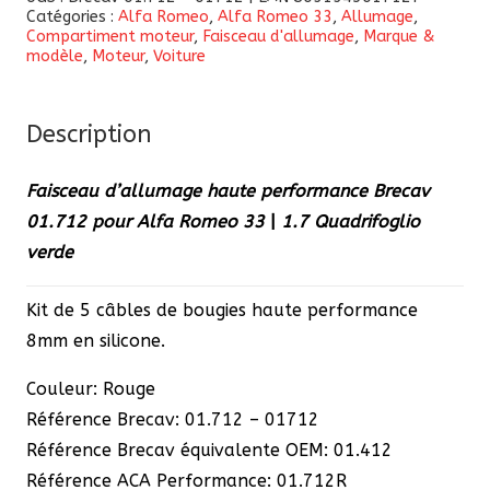
Catégories :
Alfa Romeo
,
Alfa Romeo 33
,
Allumage
,
d'allumage
Compartiment moteur
,
Faisceau d'allumage
,
Marque &
haute
modèle
,
Moteur
,
Voiture
performance
Brecav
Description
01.712
pour
Faisceau d’allumage haute performance Brecav
Alfa
01.712 pour Alfa Romeo 33
|
1.7 Quadrifoglio
Romeo
verde
33
|
Kit de 5 câbles de bougies haute performance
1.7
8mm en silicone.
QV
Couleur: Rouge
Référence Brecav: 01.712 – 01712
Référence Brecav équivalente OEM: 01.412
Référence ACA Performance: 01.712R