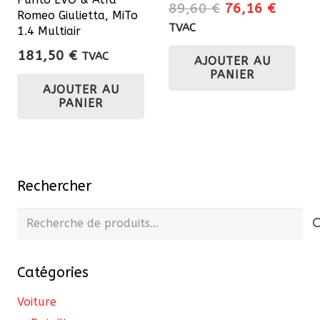
Le
Le
89,60
€
76,16
€
Romeo Giulietta, MiTo
prix
prix
TVAC
1.4 Multiair
initial
actuel
181,50
€
TVAC
AJOUTER AU
était :
est :
PANIER
89,60 €.
76,16 
AJOUTER AU
PANIER
Rechercher
Recherche
pour :
Catégories
Voiture