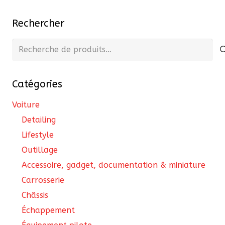
variations.
Les
Les
opt
Rechercher
options
pe
peuvent
Recherche
êtr
être
pour :
cho
choisies
sur
Catégories
sur
la
la
pa
Voiture
page
du
Detailing
du
pro
Lifestyle
produit
Outillage
Accessoire, gadget, documentation & miniature
Carrosserie
Châssis
Échappement