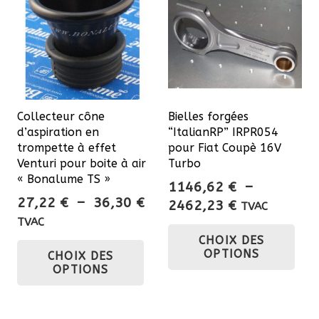
Collecteur cône
Bielles forgées
d’aspiration en
“ItalianRP” IRPR054
trompette à effet
pour Fiat Coupè 16V
Venturi pour boite à air
Turbo
« Bonalume TS »
1146,62
€
–
Plage
27,22
€
–
36,30
€
Plage
2462,23
€
TVAC
de
de
TVAC
Ce
prix :
Ce
CHOIX DES
prix :
pro
OPTIONS
CHOIX DES
27,22 €
1146,62 €
produit
a
OPTIONS
à
à
a
plu
36,30 €
2462,23 €
plusieurs
var