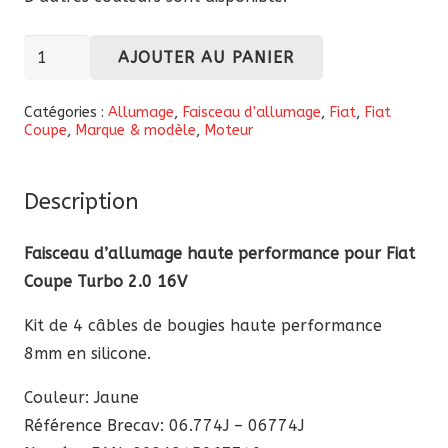
quantité
AJOUTER AU PANIER
de
Faisceau
Catégories :
Allumage
,
Faisceau d'allumage
,
Fiat
,
Fiat
Coupe
,
Marque & modèle
,
Moteur
d'allumage
haute
performance
Description
pour
Fiat
Faisceau d’allumage haute performance pour Fiat
Coupe
Coupe Turbo 2.0 16V
Turbo
Kit de 4 câbles de bougies haute performance
2.0
8mm en silicone.
16V
Couleur: Jaune
Référence Brecav: 06.774J – 06774J