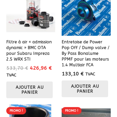
Filtre à air « admission
Entretoise de Power
dynamic » BMC OTA
Pop Off / Dump valve /
pour Subaru Impreza
By Pass Bonalume
2.5 WRX STI
PPMF pour les moteurs
1.4 Multiair FCA
Le
Le
533,70
€
426,96
€
133,10
€
prix
prix
TVAC
TVAC
initial
actuel
AJOUTER AU
AJOUTER AU
était :
est :
PANIER
PANIER
533,70 €.
426,96 €.
PROMO !
PROMO !