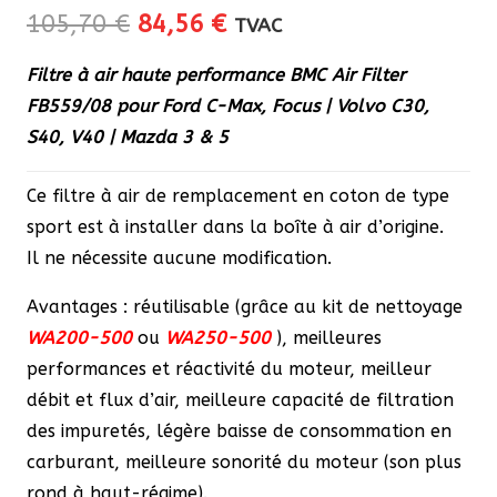
Le
Le
105,70
€
84,56
€
TVAC
prix
prix
Filtre à air haute performance BMC Air Filter
initial
actuel
FB559/08 pour Ford C-Max, Focus | Volvo C30,
était :
est :
S40, V40 | Mazda 3 & 5
105,70 €.
84,56 €.
Ce filtre à air de remplacement en coton de type
sport est à installer dans la boîte à air d’origine.
Il ne nécessite aucune modification.
Avantages : réutilisable (grâce au kit de nettoyage
WA200-500
ou
WA250-500
), meilleures
performances et réactivité du moteur, meilleur
débit et flux d’air, meilleure capacité de filtration
des impuretés, légère baisse de consommation en
carburant, meilleure sonorité du moteur (son plus
rond à haut-régime).