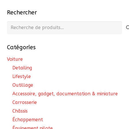
Les
options
Rechercher
peuvent
Recherche
être
pour :
choisies
sur
Catégories
la
page
Voiture
du
Detailing
produit
Lifestyle
Outillage
Accessoire, gadget, documentation & miniature
Carrosserie
Châssis
Échappement
Équipement pilote