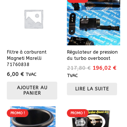
Filtre à carburant
Régulateur de pression
Magneti Marelli
du turbo overboost
71760838
Le
Le
217,80
€
196,02
€
6,00
€
prix
prix
TVAC
TVAC
initial
actu
AJOUTER AU
LIRE LA SUITE
était :
est 
PANIER
217,80 €.
196
PROMO !
PROMO !