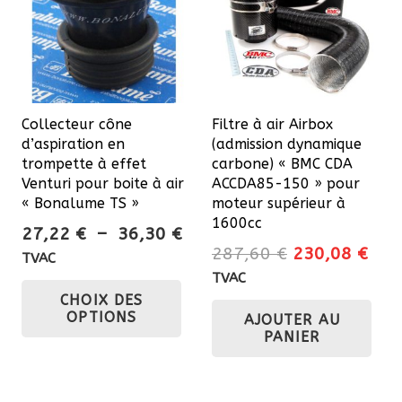
Collecteur cône
Filtre à air Airbox
d’aspiration en
(admission dynamique
trompette à effet
carbone) « BMC CDA
Venturi pour boite à air
ACCDA85-150 » pour
« Bonalume TS »
moteur supérieur à
1600cc
Plage
27,22
€
–
36,30
€
Le
Le
287,60
€
230,08
€
de
TVAC
prix
prix
prix :
TVAC
Ce
initial
actu
CHOIX DES
27,22 €
produit
OPTIONS
AJOUTER AU
était :
est 
à
a
PANIER
287,60 €.
230
36,30 €
plusieurs
variations.