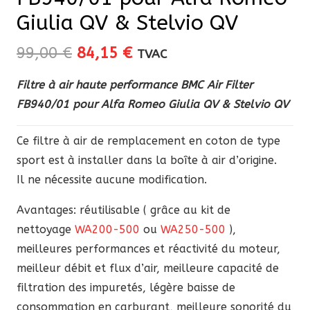
Giulia QV & Stelvio QV
Le
Le
99,00
€
84,15
€
TVAC
prix
prix
Filtre à air haute performance BMC Air Filter
initial
actuel
FB940/01 pour Alfa Romeo Giulia QV & Stelvio QV
était :
est :
99,00 €.
84,15 €.
Ce filtre à air de remplacement en coton de type
sport est à installer dans la boîte à air d’origine.
Il ne nécessite aucune modification.
Avantages: réutilisable ( grâce au kit de
nettoyage
WA200-500
ou
WA250-500
),
meilleures performances et réactivité du moteur,
meilleur débit et flux d’air, meilleure capacité de
filtration des impuretés, légère baisse de
consommation en carburant, meilleure sonorité du