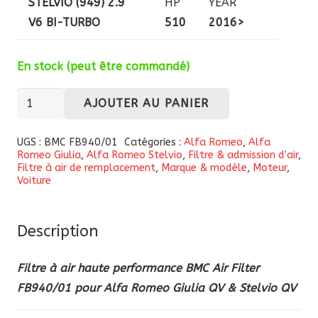
STELVIO (949) 2.9
HP
YEAR
V6 BI-TURBO
510
2016>
En stock (peut être commandé)
quantité
AJOUTER AU PANIER
de
Filtre
UGS :
BMC FB940/01
Catégories :
Alfa Romeo
,
Alfa
Romeo Giulia
,
Alfa Romeo Stelvio
,
Filtre & admission d'air
,
à
Filtre à air de remplacement
,
Marque & modèle
,
Moteur
,
air
Voiture
haute
performance
Description
BMC
Air
Filtre à air haute performance BMC Air Filter
Filter
FB940/01 pour Alfa Romeo Giulia QV & Stelvio QV
FB940/01
pour