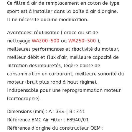
Ce filtre à air de remplacement en coton de type
Alfa
sport est à installer dans la boîte à air d’origine.
Romeo
Il ne nécessite aucune modification.
Giulia
QV
Avantages: réutilisable ( grâce au kit de
&
nettoyage
WA200-500
ou
WA250-500
),
Stelvio
meilleures performances et réactivité du moteur,
QV
meilleur débit et flux d’air, meilleure capacité de
filtration des impuretés, légère baisse de
consommation en carburant, meilleure sonorité du
moteur (bruit plus rond à haut régime).
Indispensable pour une reprogrammation moteur
(cartographie).
Dimensions (mm) : A : 344 | B : 241
Référence BMC Air Filter : FB940/01
Référence d’origine du constructeur OEM :