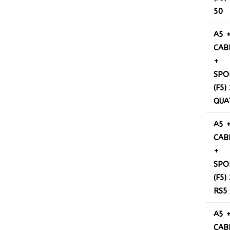
50
A5 
CAB
+
SPO
(F5)
QUA
A5 
CAB
+
SPO
(F5)
RS5
A5 
CAB