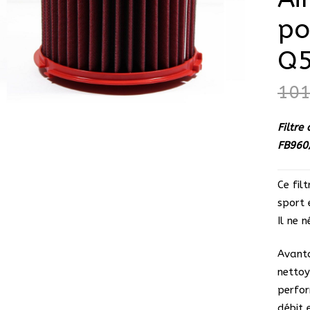
po
Q
10
Filtre
FB960
Ce fil
sport 
Il ne 
Avanta
netto
perfor
débit 