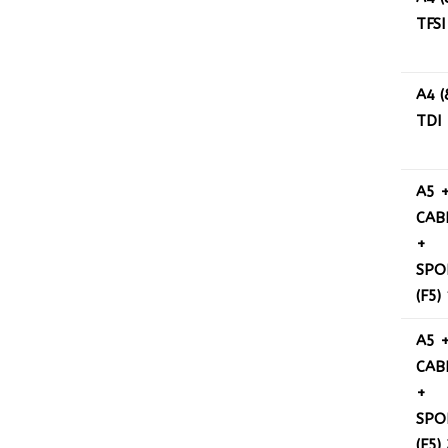
TFSI
A4 (
TDI
A5 
CAB
+
SPO
(F5)
A5 
CAB
+
SPO
(F5)