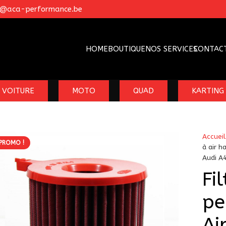
o@aca-performance.be
HOME
BOUTIQUE
NOS SERVICES
CONTAC
VOITURE
MOTO
QUAD
KARTING
Accueil
PROMO !
à air h
Audi A
Fi
pe
Ai