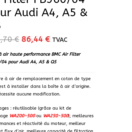
ur Audi A4, A5 &
5
Le
Le
1,70
€
86,44
€
TVAC
prix
prix
initial
actuel
 à air haute performance BMC Air Filter
était :
est :
/04 pour Audi A4, A5 & Q5
101,70 €.
86,44 €.
tre à air de remplacement en coton de type
est à installer dans la boîte à air d’origine.
nécessite aucune modification.
ges : réutilisable (grâce au kit de
yage
WA200-500
ou
WA250-500
), meilleures
mances et réactivité du moteur, meilleur
et flux d’air, meilleure capacité de filtration