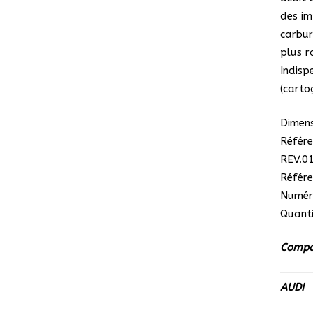
des im
carbur
plus r
Indis
(carto
Dimens
Référe
REV.0
Référe
Numér
Quanti
Compat
AUDI