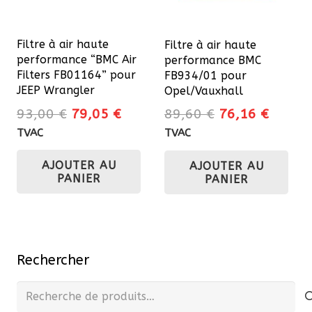
Filtre à air haute
Filtre à air haute
performance “BMC Air
performance BMC
Filters FB01164” pour
FB934/01 pour
JEEP Wrangler
Opel/Vauxhall
Le
Le
Le
Le
93,00
€
79,05
€
89,60
€
76,16
€
prix
prix
prix
prix
TVAC
TVAC
initial
actuel
initial
actuel
AJOUTER AU
était :
est :
AJOUTER AU
était :
est :
PANIER
PANIER
93,00 €.
79,05 €.
89,60 €.
76,16 
Rechercher
Recherche
pour :