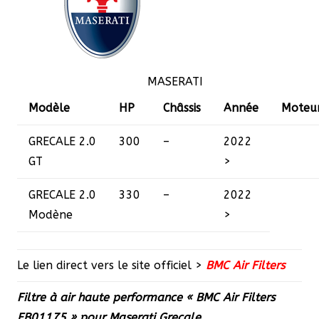
MASERATI
Modèle
HP
Châssis
Année
Moteu
GRECALE
2.0
300
–
2022
GT
>
GRECALE
2.0
330
–
2022
Modène
>
Le lien direct vers le site officiel >
BMC Air Filters
Filtre à air haute performance « BMC Air Filters
FB01175 » pour Maserati Grecale