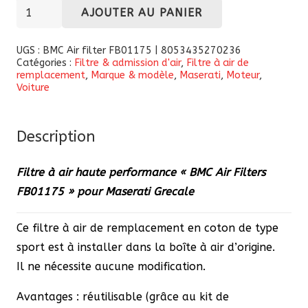
quantité
AJOUTER AU PANIER
de
Filtre
UGS :
BMC Air filter FB01175 | 8053435270236
Catégories :
Filtre & admission d'air
,
Filtre à air de
à
remplacement
,
Marque & modèle
,
Maserati
,
Moteur
,
air
Voiture
haute
performance
Description
«
BMC
Filtre à air haute performance « BMC Air Filters
Air
FB01175 » pour Maserati Grecale
Filters
FB01175
Ce filtre à air de remplacement en coton de type
»
sport est à installer dans la boîte à air d’origine.
pour
Il ne nécessite aucune modification.
Maserati
Grecale
Avantages : réutilisable (grâce au kit de