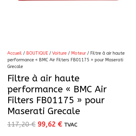
Accueil
/
BOUTIQUE
/
Voiture
/
Moteur
/ Filtre à air haute
performance « BMC Air Filters FB01175 » pour Maserati
Grecale
Filtre à air haute
performance « BMC Air
Filters FB01175 » pour
Maserati Grecale
Le
Le
117,20
€
99,62
€
TVAC
prix
prix