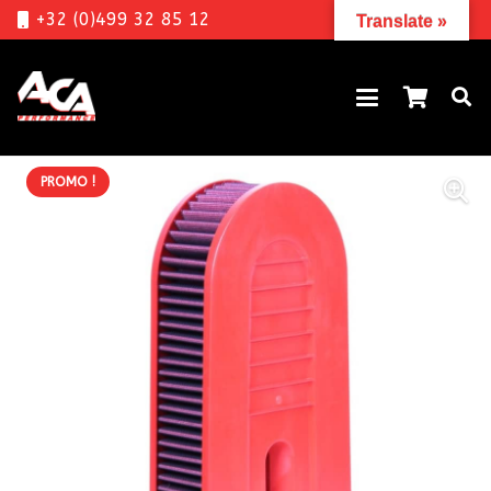
+32 (0)499 32 85 12
Translate »
PROMO !