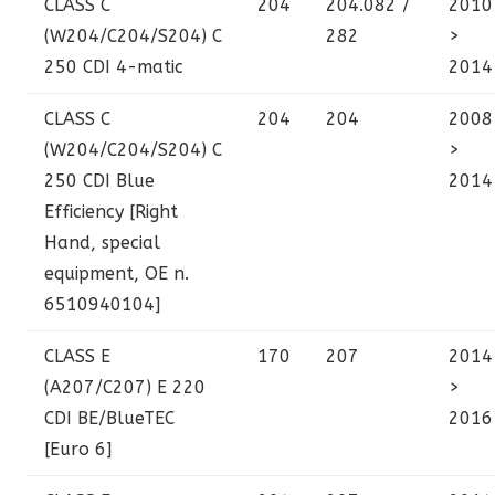
CLASS C
204
204.082 /
2010
(W204/C204/S204)
C
282
>
250 CDI 4-matic
2014
CLASS C
204
204
2008
(W204/C204/S204)
C
>
250 CDI Blue
2014
Efficiency [Right
Hand, special
equipment, OE n.
6510940104]
CLASS E
170
207
2014
(A207/C207)
E 220
>
CDI BE/BlueTEC
2016
[Euro 6]