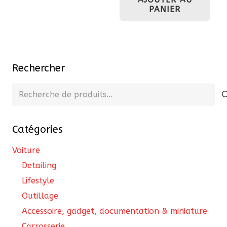
plusieurs
PANIER
variations.
Les
options
peuvent
Rechercher
être
Recherche
choisies
pour :
sur
la
Catégories
page
Voiture
du
produit
Detailing
Lifestyle
Outillage
Accessoire, gadget, documentation & miniature
Carrosserie