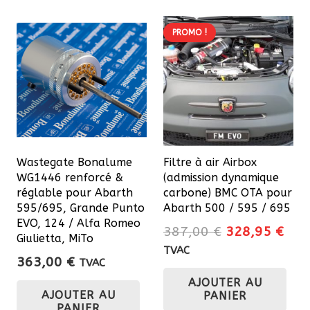
PROMO !
Wastegate Bonalume
Filtre à air Airbox
WG1446 renforcé &
(admission dynamique
réglable pour Abarth
carbone) BMC OTA pour
595/695, Grande Punto
Abarth 500 / 595 / 695
EVO, 124 / Alfa Romeo
Le
Le
387,00
€
328,95
€
Giulietta, MiTo
prix
prix
TVAC
363,00
€
TVAC
initial
actu
AJOUTER AU
était :
est 
AJOUTER AU
PANIER
387,00 €.
328
PANIER