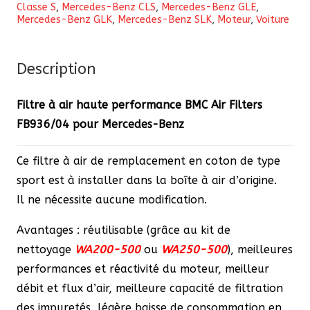
Classe S
,
Mercedes-Benz CLS
,
Mercedes-Benz GLE
,
haute
Mercedes-Benz GLK
,
Mercedes-Benz SLK
,
Moteur
,
Voiture
performance
BMC
Description
Air
Filters
Filtre à air haute performance BMC Air Filters
FB936/04
FB936/04 pour Mercedes-Benz
pour
Mercedes-
Ce filtre à air de remplacement en coton de type
Benz
sport est à installer dans la boîte à air d’origine.
Il ne nécessite aucune modification.
Avantages : réutilisable (grâce au kit de
nettoyage
WA200-500
ou
WA250-500
), meilleures
performances et réactivité du moteur, meilleur
débit et flux d’air, meilleure capacité de filtration
des impuretés, légère baisse de consommation en