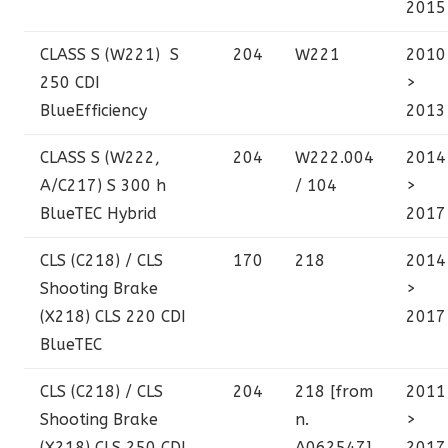
2015
CLASS S (W221)
S
204
W221
2010
250 CDI
>
BlueEfficiency
2013
CLASS S (W222,
204
W222.004
2014
A/C217)
S 300 h
/ 104
>
BlueTEC Hybrid
2017
CLS (C218) / CLS
170
218
2014
Shooting Brake
>
(X218)
CLS 220 CDI
2017
BlueTEC
CLS (C218) / CLS
204
218 [from
2011
Shooting Brake
n.
>
(X218)
CLS 250 CDI
A062547]
2017