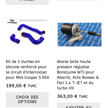
Kit de 3 durites en
Waste Gate haute
silicone renforcé pour
pression réglable
le circuit d’intercooler
Bonalume WTJ pour
pour Mini Cooper S R56
Abarth, Alfa Romeo &
Fiat 1.4 T-JET et du
199,00
€
TVAC
turbo IHI
Ce
363,00
€
TVAC
CHOIX DES
produit
OPTIONS
a
AJOUTER AU