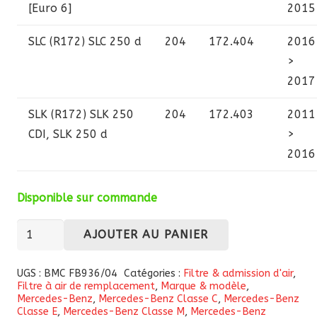
[Euro 6]
2015
SLC (R172)
SLC 250 d
204
172.404
2016
>
2017
SLK (R172)
SLK 250
204
172.403
2011
CDI, SLK 250 d
>
2016
Disponible sur commande
quantité
AJOUTER AU PANIER
de
Filtre
UGS :
BMC FB936/04
Catégories :
Filtre & admission d'air
,
Filtre à air de remplacement
,
Marque & modèle
,
à
Mercedes-Benz
,
Mercedes-Benz Classe C
,
Mercedes-Benz
air
Classe E
,
Mercedes-Benz Classe M
,
Mercedes-Benz