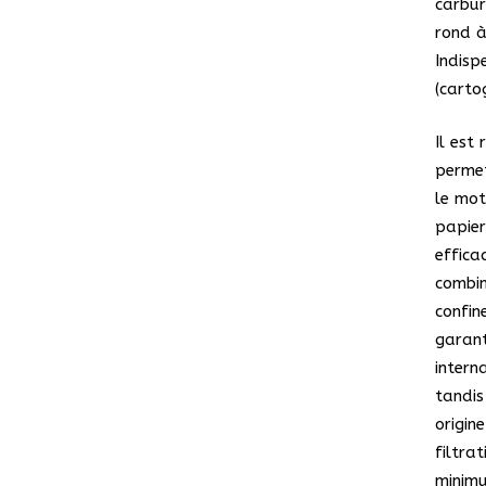
carbur
rond à
Indis
(carto
Il est
permet
le mot
papier
effica
combin
confin
garant
intern
tandis
origin
filtra
minimu