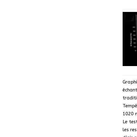
Graphi
échant
tradit
Tempér
1020 
Le tes
les re