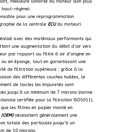
ant, meilleure sonorité du moteur (son plus
 haut-régime).
pensable pour une reprogrammation
graphie de la centrale
ECU
du moteur).
 réalisé avec des matériaux performants qui
tent une augmentation du débit d’air vers
eur par rapport au filtre à air d’origine en
 ou en éponge, tout en garantissant une
cité de filtration supérieure : grâce à la
aison des différentes couches huilées, le
ement de toutes les impuretés sont
ies jusqu’à un minimum de 7 microns (norme
ationale certifiée pour la filtration ISO5011),
 que les filtres en papier monté en
e
(OEM)
nécessitent généralement une
tion totale des particules jusqu’à un
m de 10 microns.