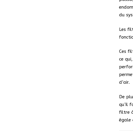
endom
du sys
Les fi
foncti
Ces fi
ce qui
perfor
permet
d’air.
De plu
qu’il 
filtre
égale 