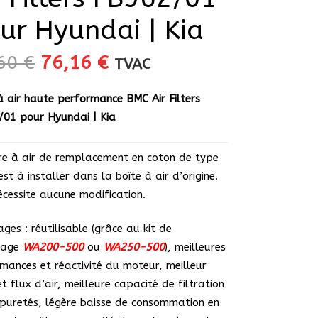
ur Hyundai | Kia
Le
Le
,60
€
76,16
€
TVAC
prix
prix
initial
actuel
 à air haute performance BMC Air Filters
était :
est :
01 pour Hyundai | Kia
89,60 €.
76,16 €.
tre à air de remplacement en coton de type
est à installer dans la boîte à air d’origine.
nécessite aucune modification.
ges : réutilisable (grâce au kit de
yage
WA200-500
ou
WA250-500
), meilleures
mances et réactivité du moteur, meilleur
et flux d’air, meilleure capacité de filtration
puretés, légère baisse de consommation en