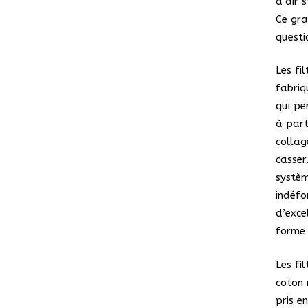
d’air 
Ce gra
questi
Les fi
fabriq
qui pe
à part
collag
casser
systèm
indéfo
d’exce
forme 
Les fi
coton 
pris e