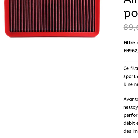
po
89
Filtre
FB962/
Ce fil
sport 
Il ne 
Avanta
netto
perfor
débit 
des im