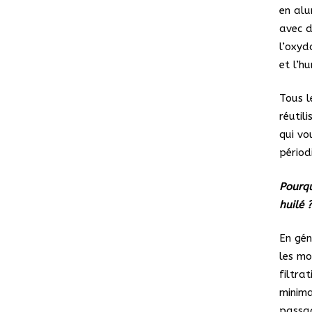
en alu
avec d
l’oxyd
et l’hu
Tous l
réutil
qui vo
périod
Pourqu
huilé 
En gén
les mo
filtra
minima
passag