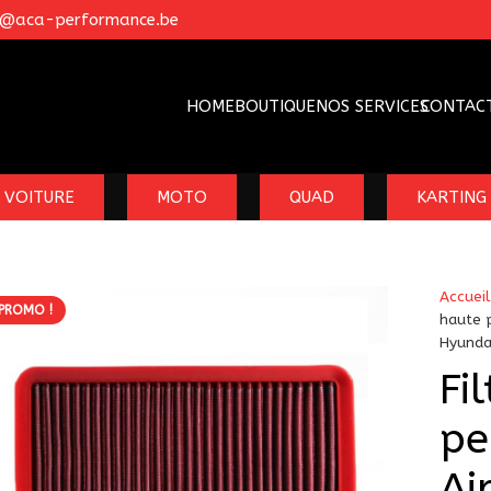
o@aca-performance.be
HOME
BOUTIQUE
NOS SERVICES
CONTAC
VOITURE
MOTO
QUAD
KARTING
Accueil
PROMO !
haute 
Hyundai
Fi
pe
Ai