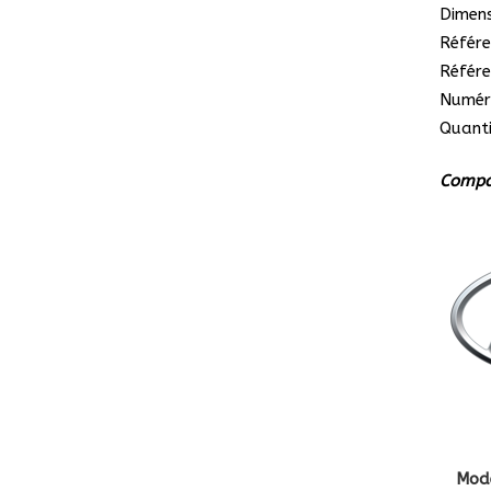
Dimens
Référe
Référe
Numér
Quanti
Compat
Mod