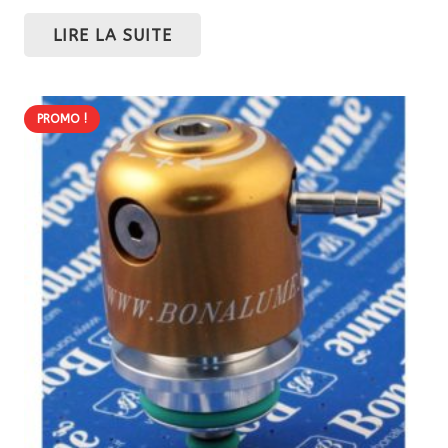
prix
prix
LIRE LA SUITE
initial
actuel
était :
est :
217,80 €.
196,02 €.
PROMO !