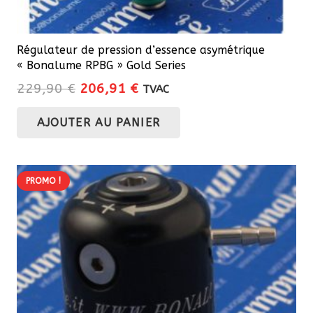
Régulateur de pression d’essence asymétrique
« Bonalume RPBG » Gold Series
Le
Le
229,90
€
206,91
€
TVAC
prix
prix
AJOUTER AU PANIER
initial
actuel
était :
est :
229,90 €.
206,91 €.
PROMO !