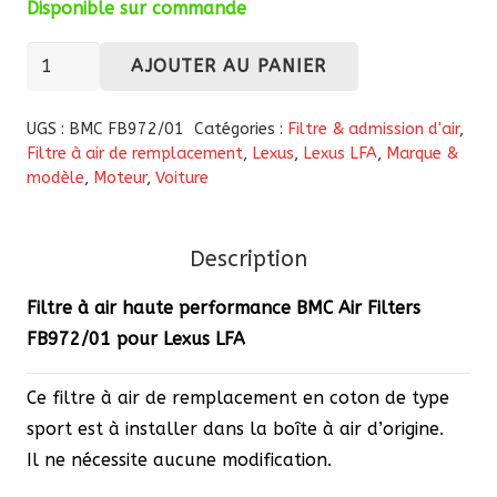
Disponible sur commande
quantité
AJOUTER AU PANIER
de
Filtre
UGS :
BMC FB972/01
Catégories :
Filtre & admission d'air
,
à
Filtre à air de remplacement
,
Lexus
,
Lexus LFA
,
Marque &
modèle
,
Moteur
,
Voiture
air
haute
performance
Description
BMC
Air
Filtre à air haute performance BMC Air Filters
Filters
FB972/01 pour Lexus LFA
FB972/01
pour
Ce filtre à air de remplacement en coton de type
Lexus
sport est à installer dans la boîte à air d’origine.
LFA
Il ne nécessite aucune modification.