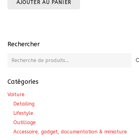
AJOUTER AU PANIER
initial
actuel
était :
est :
326,70 €.
294,03 €.
Rechercher
Recherche
pour :
Catégories
Voiture
Detailing
Lifestyle
Outillage
Accessoire, gadget, documentation & miniature