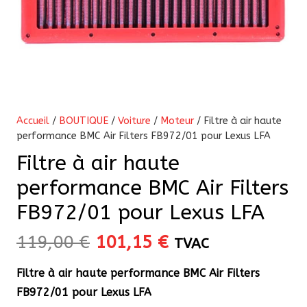
Accueil
/
BOUTIQUE
/
Voiture
/
Moteur
/ Filtre à air haute
performance BMC Air Filters FB972/01 pour Lexus LFA
Filtre à air haute
performance BMC Air Filters
FB972/01 pour Lexus LFA
Le
Le
119,00
€
101,15
€
TVAC
prix
prix
Filtre à air haute performance BMC Air Filters
initial
actuel
FB972/01 pour Lexus LFA
était :
est :