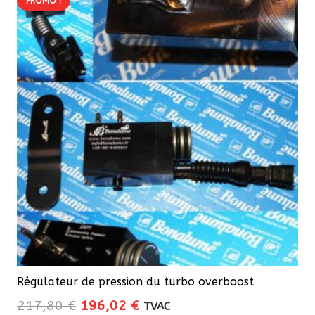
PROMO !
Régulateur de pression du turbo overboost
Le
Le
217,80
€
196,02
€
TVAC