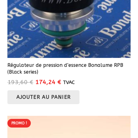
Régulateur de pression d’essence Bonalume RPB
(Black series)
Le
Le
193,60
€
174,24
€
TVAC
prix
prix
AJOUTER AU PANIER
initial
actuel
était :
est :
193,60 €.
174,24 €.
PROMO !