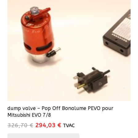
dump valve – Pop Off Bonalume PEVO pour
Mitsubishi EVO 7/8
Le
Le
326,70
€
294,03
€
TVAC
prix
prix