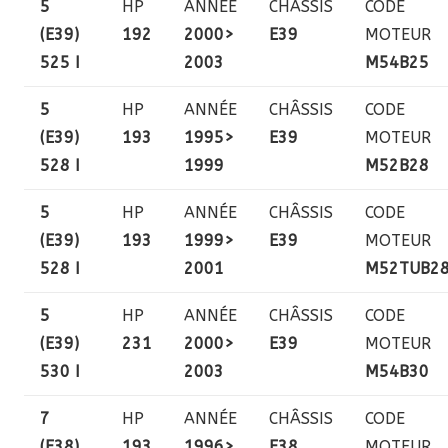
5
HP
ANNÉE
CHÂSSIS
CODE
(E39)
192
2000>
E39
MOTEUR
525 I
2003
M54B25
5
HP
ANNÉE
CHÂSSIS
CODE
(E39)
193
1995>
E39
MOTEUR
528 I
1999
M52B28
5
HP
ANNÉE
CHÂSSIS
CODE
(E39)
193
1999>
E39
MOTEUR
528 I
2001
M52TUB2
5
HP
ANNÉE
CHÂSSIS
CODE
(E39)
231
2000>
E39
MOTEUR
530 I
2003
M54B30
7
HP
ANNÉE
CHÂSSIS
CODE
(E38)
193
1996>
E38
MOTEUR