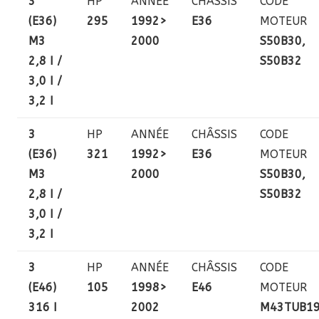
3
HP
ANNÉE
CHÂSSIS
CODE
(E36)
295
1992>
E36
MOTEUR
M3
2000
S50B30,
2,8 I /
S50B32
3,0 I /
3,2 I
3
HP
ANNÉE
CHÂSSIS
CODE
(E36)
321
1992>
E36
MOTEUR
M3
2000
S50B30,
2,8 I /
S50B32
3,0 I /
3,2 I
3
HP
ANNÉE
CHÂSSIS
CODE
(E46)
105
1998>
E46
MOTEUR
316 I
2002
M43TUB1