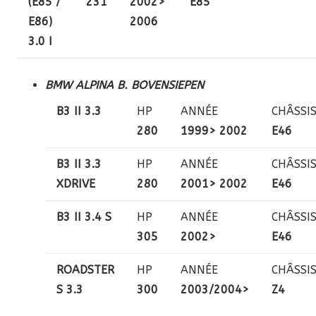
(E85 /
231
2002>
E85
E86)
2006
3.0 I
BMW ALPINA B. BOVENSIEPEN
B3 II 3.3
HP
ANNÉE
CHÂSSI
280
1999> 2002
E46
B3 II 3.3
HP
ANNÉE
CHÂSSI
XDRIVE
280
2001> 2002
E46
B3 II 3.4 S
HP
ANNÉE
CHÂSSI
305
20
02>
E46
ROADSTER
HP
ANNÉE
CHÂSSI
S 3.3
300
2003/2004>
Z4