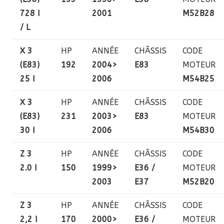
728 I
2001
M52B28
/ L
X 3
HP
ANNÉE
CHÂSSIS
CODE
(E83)
192
2004>
E83
MOTEUR
25 I
2006
M54B25
X 3
HP
ANNÉE
CHÂSSIS
CODE
(E83)
231
2003>
E83
MOTEUR
30 I
2006
M54B30
Z 3
HP
ANNÉE
CHÂSSIS
CODE
2.0 I
150
1999>
E36 /
MOTEUR
2003
E37
M52B20
Z 3
HP
ANNÉE
CHÂSSIS
CODE
2,2 I
170
2000>
E36 /
MOTEUR