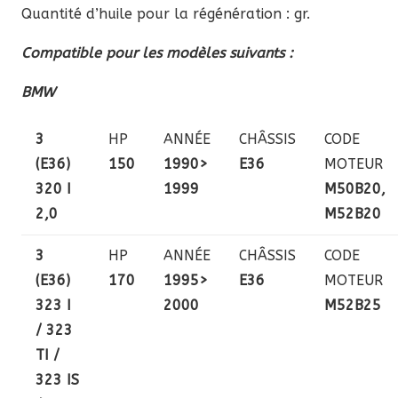
Quantité d’huile pour la régénération : gr.
Compatible pour les modèles suivants :
BMW
3
HP
ANNÉE
CHÂSSIS
CODE
(E36)
150
1990>
E36
MOTEUR
320 I
1999
M50B20,
2,0
M52B20
3
HP
ANNÉE
CHÂSSIS
CODE
(E36)
170
1995>
E36
MOTEUR
323 I
2000
M52B25
/ 323
TI /
323 IS