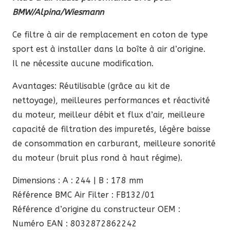
initial
actuel
BMW/Alpina/Wiesmann
était :
est :
85,60 €.
72,76 €.
Ce filtre à air de remplacement en coton de type
sport est à installer dans la boîte à air d’origine.
Il ne nécessite aucune modification.
Avantages: Réutilisable (grâce au kit de
nettoyage), meilleures performances et réactivité
du moteur, meilleur débit et flux d’air, meilleure
capacité de filtration des impuretés, légère baisse
de consommation en carburant, meilleure sonorité
du moteur (bruit plus rond à haut régime).
Dimensions : A : 244 | B : 178 mm
Référence BMC Air Filter : FB132/01
Référence d’origine du constructeur OEM :
Numéro EAN : 8032872862242