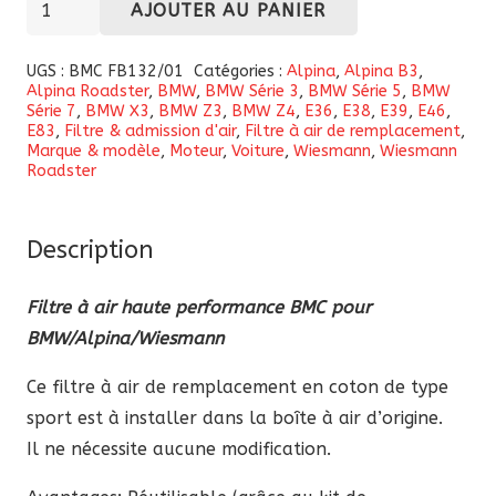
AJOUTER AU PANIER
de
Filtre
UGS :
BMC FB132/01
Catégories :
Alpina
,
Alpina B3
,
Alpina Roadster
,
BMW
,
BMW Série 3
,
BMW Série 5
,
BMW
à
Série 7
,
BMW X3
,
BMW Z3
,
BMW Z4
,
E36
,
E38
,
E39
,
E46
,
air
E83
,
Filtre & admission d'air
,
Filtre à air de remplacement
,
Marque & modèle
,
Moteur
,
Voiture
,
Wiesmann
,
Wiesmann
haute
Roadster
performance
BMC
Description
(FB132/01)
pour
Filtre à air haute performance BMC pour
BMW/Alpina/Wiesmann
BMW/Alpina/Wiesmann
Ce filtre à air de remplacement en coton de type
sport est à installer dans la boîte à air d’origine.
Il ne nécessite aucune modification.