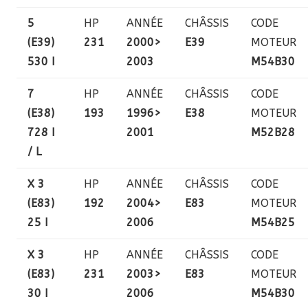
5
HP
ANNÉE
CHÂSSIS
CODE
(E39)
231
2000>
E39
MOTEUR
530 I
2003
M54B30
7
HP
ANNÉE
CHÂSSIS
CODE
(E38)
193
1996>
E38
MOTEUR
728 I
2001
M52B28
/ L
X 3
HP
ANNÉE
CHÂSSIS
CODE
(E83)
192
2004>
E83
MOTEUR
25 I
2006
M54B25
X 3
HP
ANNÉE
CHÂSSIS
CODE
(E83)
231
2003>
E83
MOTEUR
30 I
2006
M54B30