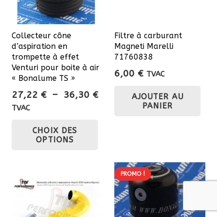
Collecteur cône
Filtre à carburant
d’aspiration en
Magneti Marelli
trompette à effet
71760838
Venturi pour boite à air
6,00
€
TVAC
« Bonalume TS »
Plage
27,22
€
–
36,30
€
AJOUTER AU
de
PANIER
TVAC
prix :
Ce
CHOIX DES
27,22 €
produit
OPTIONS
à
a
36,30 €
plusieurs
variations.
PROMO !
Les
options
peuvent