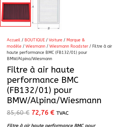
Accueil
/
BOUTIQUE
/
Voiture
/
Marque &
modèle
/
Wiesmann
/
Wiesmann Roadster
/ Filtre à air
haute performance BMC (FB132/01) pour
BMW/Alpina/Wiesmann
Filtre à air haute
performance BMC
(FB132/01) pour
BMW/Alpina/Wiesmann
Le
Le
85,60
€
72,76
€
TVAC
prix
prix
Filtre à air haute performance BMC pour