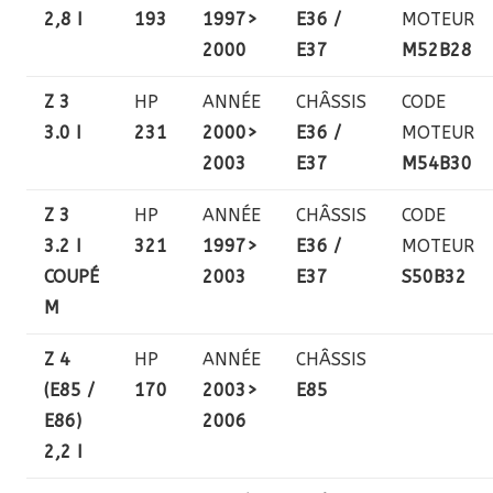
2,8 I
193
1997>
E36 /
MOTEUR
2000
E37
M52B28
Z 3
HP
ANNÉE
CHÂSSIS
CODE
3.0 I
231
2000>
E36 /
MOTEUR
2003
E37
M54B30
Z 3
HP
ANNÉE
CHÂSSIS
CODE
3.2 I
321
1997>
E36 /
MOTEUR
COUPÉ
2003
E37
S50B32
M
Z 4
HP
ANNÉE
CHÂSSIS
(E85 /
170
2003>
E85
E86)
2006
2,2 I