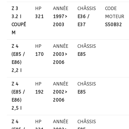
Z 3
HP
ANNÉE
CHÂSSIS
CODE
3.2 I
321
1997>
E36 /
MOTEUR
COUPÉ
2003
E37
S50B32
M
Z 4
HP
ANNÉE
CHÂSSIS
(E85 /
170
2003>
E85
E86)
2006
2,2 I
Z 4
HP
ANNÉE
CHÂSSIS
(E85 /
192
2002>
E85
E86)
2006
2,5 I
Z 4
HP
ANNÉE
CHÂSSIS