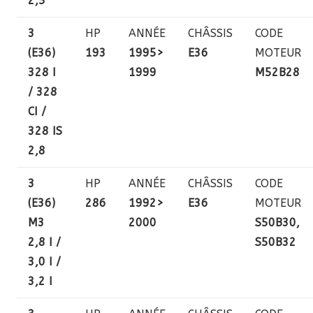
2,5
3
HP
ANNÉE
CHÂSSIS
CODE
(E36)
193
1995>
E36
MOTEUR
328 I
1999
M52B28
/ 328
CI /
328 IS
2,8
3
HP
ANNÉE
CHÂSSIS
CODE
(E36)
286
1992>
E36
MOTEUR
M3
2000
S50B30,
2,8 I /
S50B32
3,0 I /
3,2 I