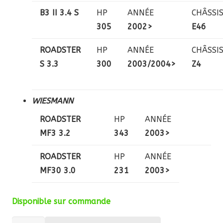
B3 II 3.4 S
HP
ANNÉE
CHÂSSI
305
20
02>
E46
ROADSTER
HP
ANNÉE
CHÂSSI
S 3.3
300
2003/2004>
Z4
WIESMANN
ROADSTER
HP
ANNÉE
MF3 3.2
343
2003>
ROADSTER
HP
ANNÉE
MF30 3.0
231
2003>
Disponible sur commande
quantité