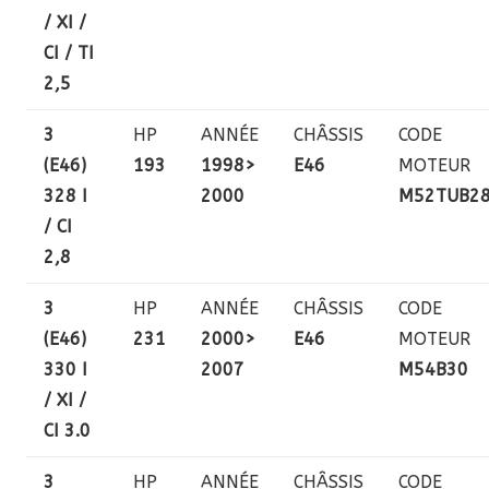
/ XI /
CI / TI
2,5
3
HP
ANNÉE
CHÂSSIS
CODE
(E46)
193
1998>
E46
MOTEUR
328 I
2000
M52TUB2
/ CI
2,8
3
HP
ANNÉE
CHÂSSIS
CODE
(E46)
231
2000>
E46
MOTEUR
330 I
2007
M54B30
/ XI /
CI 3.0
3
HP
ANNÉE
CHÂSSIS
CODE