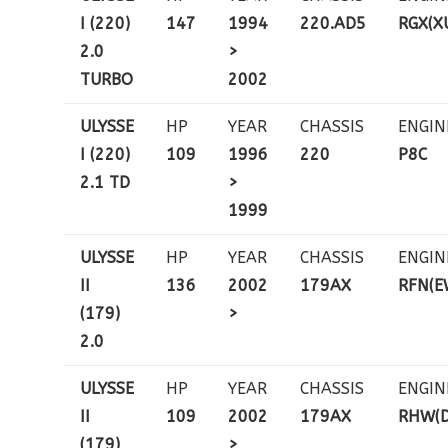
I (220)
147
1994
220.AD5
RGX(X
2.0
>
TURBO
2002
ULYSSE
HP
YEAR
CHASSIS
ENGIN
I (220)
109
1996
220
P8C
2.1 TD
>
1999
ULYSSE
HP
YEAR
CHASSIS
ENGIN
II
136
2002
179AX
RFN(E
(179)
>
2.0
ULYSSE
HP
YEAR
CHASSIS
ENGIN
II
109
2002
179AX
RHW(
(179)
>