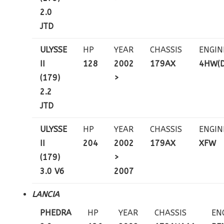
2.0
JTD
ULYSSE
HP
YEAR
CHASSIS
ENGIN
II
128
2002
179AX
4HW(
(179)
>
2.2
JTD
ULYSSE
HP
YEAR
CHASSIS
ENGIN
II
204
2002
179AX
XFW
(179)
>
3.0 V6
2007
LANCIA
PHEDRA
HP
YEAR
CHASSIS
EN