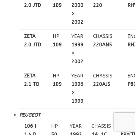
2.0 JTD
109
2000
220
RH
>
2002
ZETA
HP
YEAR
CHASSIS
EN
2.0 JTD
109
1999
220AN5
RH
>
2002
ZETA
HP
YEAR
CHASSIS
EN
2.1 TD
109
1996
220AJ5
P8
>
1999
PEUGEOT
106 I
HP
YEAR
CHASSIS
ENGIN
1.4 D
50
1992
1A, 1C
K9Y(T