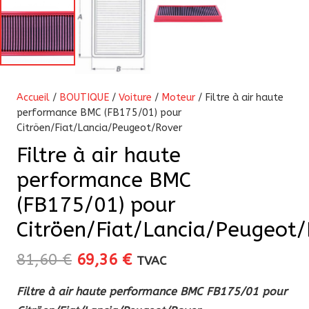
Accueil
/
BOUTIQUE
/
Voiture
/
Moteur
/ Filtre à air haute
performance BMC (FB175/01) pour
Citröen/Fiat/Lancia/Peugeot/Rover
Filtre à air haute
performance BMC
(FB175/01) pour
Citröen/Fiat/Lancia/Peugeot
Le
Le
81,60
€
69,36
€
TVAC
prix
prix
Filtre à air haute performance BMC FB175/01 pour
initial
actuel