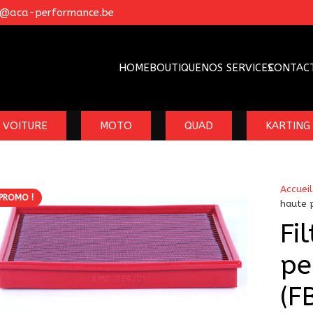
o@aca-performance.be
HOME
BOUTIQUE
NOS SERVICES
CONTAC
VOITURE
MOTO
QUAD
KARTING
Accueil
PROMO !
haute 
Fi
pe
(F