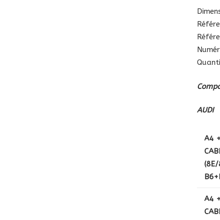
Dimens
Référe
Référe
Numér
Quanti
Compat
AUDI
A4 
CAB
(8E/
B6+B
A4 
CAB