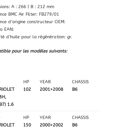
ions: A : 266 | B : 212 mm
nce BMC Air Filter: FB279/01
nce d’origine constructeur OEM:
o EAN:
té d’huile pour la régénération: gr.
ible pour les modèles suivants:
+
HP
YEAR
CHASSIS
RIOLET
102
2001>2008
B6
8H,
7) 1.6
+
HP
YEAR
CHASSIS
RIOLET
150
2000>2002
B6