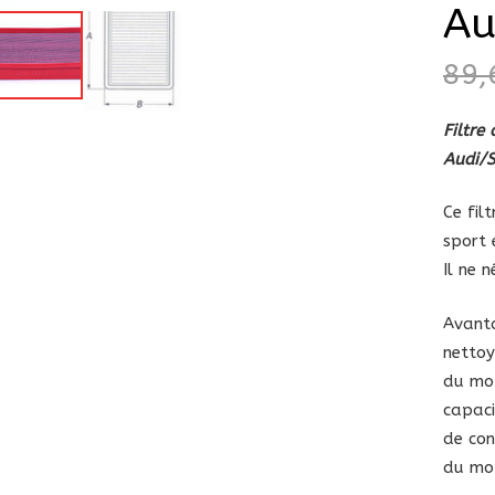
Au
89
Filtre
Audi/
Ce fil
sport 
Il ne 
Avanta
nettoy
du mot
capaci
de con
du mot