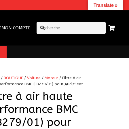
Translate »
T
MON COMPTE
/
BOUTIQUE
/
Voiture
/
Moteur
/ Filtre à air
performance BMC (FB279/01) pour Audi/Seat
ltre à air haute
rformance BMC
B279/01) pour