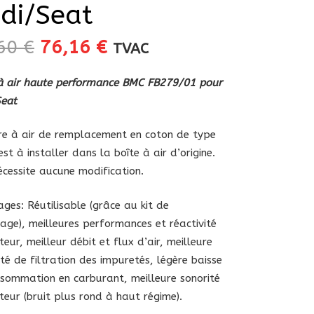
di/Seat
Le
Le
,60
€
76,16
€
TVAC
prix
prix
initial
actuel
 à air haute performance BMC FB279/01 pour
était :
est :
Seat
89,60 €.
76,16 €.
tre à air de remplacement en coton de type
est à installer dans la boîte à air d’origine.
nécessite aucune modification.
ges: Réutilisable (grâce au kit de
age), meilleures performances et réactivité
eur, meilleur débit et flux d’air, meilleure
té de filtration des impuretés, légère baisse
sommation en carburant, meilleure sonorité
eur (bruit plus rond à haut régime).