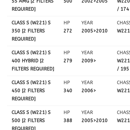
55 AMG [2 FILTERS
500
2002>2005
W220
REQUIRED]
/ 174
CLASS S (W221) S
HP
YEAR
CHAS
350 [2 FILTERS
272
2005>2010
W221
REQUIRED]
CLASS S (W221) S
HP
YEAR
CHAS
400 HYBRID [2
279
2009>
W221
FILTERS REQUIRED]
/ 195
CLASS S (W221) S
HP
YEAR
CHAS
450 [2 FILTERS
340
2006>
W221
REQUIRED]
CLASS S (W221) S
HP
YEAR
CHAS
500 [2 FILTERS
388
2005>2010
W221
REQUIRED]