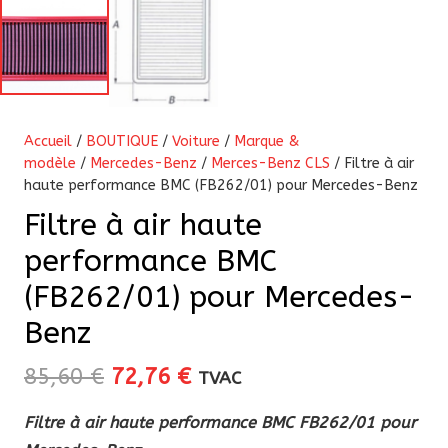
Accueil
/
BOUTIQUE
/
Voiture
/
Marque &
modèle
/
Mercedes-Benz
/
Merces-Benz CLS
/ Filtre à air
haute performance BMC (FB262/01) pour Mercedes-Benz
Filtre à air haute
performance BMC
(FB262/01) pour Mercedes-
Benz
Le
Le
85,60
€
72,76
€
TVAC
prix
prix
Filtre à air haute performance BMC FB262/01 pour
initial
actuel