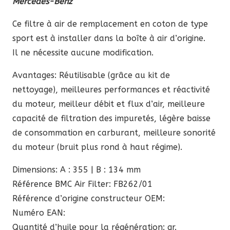
Mercedes-Benz
était :
est :
85,60 €.
72,76 €.
Ce filtre à air de remplacement en coton de type
sport est à installer dans la boîte à air d’origine.
Il ne nécessite aucune modification.
Avantages: Réutilisable (grâce au kit de
nettoyage), meilleures performances et réactivité
du moteur, meilleur débit et flux d’air, meilleure
capacité de filtration des impuretés, légère baisse
de consommation en carburant, meilleure sonorité
du moteur (bruit plus rond à haut régime).
Dimensions: A : 355 | B : 134 mm
Référence BMC Air Filter: FB262/01
Référence d’origine constructeur OEM:
Numéro EAN:
Quantité d’huile pour la régénération: gr.