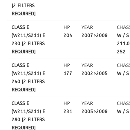
[2 FILTERS
REQUIRED]
CLASS E
HP
YEAR
CHAS
(W211/S211) E
204
2007>2009
W / S
230 [2 FILTERS
211.0
REQUIRED]
252
CLASS E
HP
YEAR
CHAS
(W211/S211) E
177
2002>2005
W / S
240 [2 FILTERS
REQUIRED]
CLASS E
HP
YEAR
CHAS
(W211/S211) E
231
2005>2009
W / S
280 [2 FILTERS
REQUIRED]