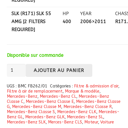
REQUIRED]
SLK (R171) SLK 55
HP
YEAR
CHAS
AMG [2 FILTERS
400
2006>2011
R171
REQUIRED]
Disponible sur commande
quantité
AJOUTER AU PANIER
de
Filtre
UGS :
BMC FB262/01
Catégories :
Filtre & admission d'air
,
Filtre à air de remplacement
,
Marque & modèle
,
à
Mercedes-Benz
,
Mercedes-Benz CL
,
Mercedes-Benz
air
Classe C
,
Mercedes-Benz Classe E
,
Mercedes-Benz Classe
G
,
Mercedes-Benz Classe M
,
Mercedes-Benz Classe R
,
haute
Mercedes-Benz Classe S
,
Mercedes-Benz CLK
,
Mercedes-
performance
Benz GL
,
Mercedes-Benz GLK
,
Mercedes-Benz SL
,
Mercedes-Benz SLK
,
Merces-Benz CLS
,
Moteur
,
Voiture
BMC