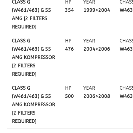
CLASS G
HP
YEAR
CHAS
(W461/463) G 55
354
1999>2004
W463
AMG [2 FILTERS
REQUIRED]
CLASS G
HP
YEAR
CHAS
(W461/463) G 55
476
2004>2006
W463
AMG KOMPRESSOR
[2 FILTERS
REQUIRED]
CLASS G
HP
YEAR
CHAS
(W461/463) G 55
500
2006>2008
W463
AMG KOMPRESSOR
[2 FILTERS
REQUIRED]