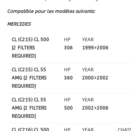
Compatible pour les modèles suivants:
MERCEDES
CL (C215) CL 500
HP
YEAR
[2 FILTERS
306
1999>2006
REQUIRED]
CL (C215) CL 55
HP
YEAR
AMG [2 FILTERS
360
2000>2002
REQUIRED]
CL (C215) CL 55
HP
YEAR
AMG [2 FILTERS
500
2002>2006
REQUIRED]
CL (C216) CL 500
HP
YEAR
CHAS