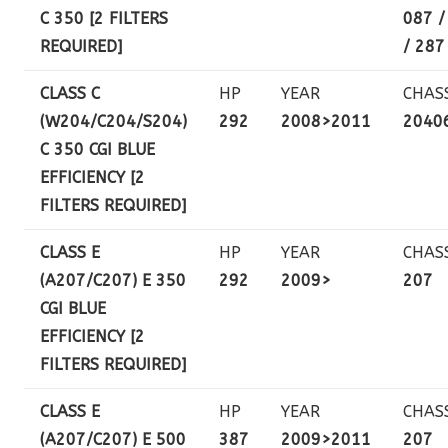
C 350 [2 FILTERS
087 /
REQUIRED]
/ 287
CLASS C
HP
YEAR
CHAS
(W204/C204/S204)
292
2008>2011
2040
C 350 CGI BLUE
EFFICIENCY [2
FILTERS REQUIRED]
CLASS E
HP
YEAR
CHAS
(A207/C207) E 350
292
2009>
207
CGI BLUE
EFFICIENCY [2
FILTERS REQUIRED]
CLASS E
HP
YEAR
CHAS
(A207/C207) E 500
387
2009>2011
207