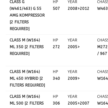
CLASS G
HP
YEAR
CHAS
(W461/463) G 55
507
2008>2012
W463
AMG KOMPRESSOR
[2 FILTERS
REQUIRED]
CLASS M (W164)
HP
YEAR
CHAS
ML 350 [2 FILTERS
272
2005>
M272
REQUIRED]
/ 967
CLASS M (W164)
HP
YEAR
CHAS
ML 450 HYBRID [2
340
2009>
W164
FILTERS REQUIRED]
CLASS M (W164)
HP
YEAR
CHAS
ML 500 [2 FILTERS
306
2005>2007
W164