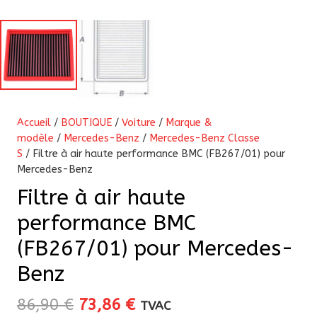
Accueil
/
BOUTIQUE
/
Voiture
/
Marque &
modèle
/
Mercedes-Benz
/
Mercedes-Benz Classe
S
/ Filtre à air haute performance BMC (FB267/01) pour
Mercedes-Benz
Filtre à air haute
performance BMC
(FB267/01) pour Mercedes-
Benz
Le
Le
86,90
€
73,86
€
TVAC