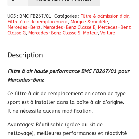
de
Filtre
UGS :
BMC FB267/01
Catégories :
Filtre & admission d'air
,
Filtre à air de remplacement
,
Marque & modèle
,
à
Mercedes-Benz
,
Mercedes-Benz Classe E
,
Mercedes-Benz
air
Classe G
,
Mercedes-Benz Classe S
,
Moteur
,
Voiture
haute
performance
Description
BMC
(FB267/01)
Filtre à air haute performance BMC FB267/01 pour
pour
Mercedes-Benz
Mercedes-
Benz
Ce filtre à air de remplacement en coton de type
sport est à installer dans la boîte à air d’origine.
Il ne nécessite aucune modification.
Avantages: Réutilisable (grâce au kit de
nettoyage), meilleures performances et réactivité