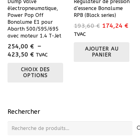
Dump Valve
Régulateur de pression
la
électropneumatique,
d’essence Bonalume
pa
Power Pop Off
RPB (Black series)
du
Bonalume E1 pour
Le
Le
193,60
€
174,24
€
Abarth 500/595/695
pro
prix
prix
TVAC
avec moteur 1.4 T-Jet
initial
actu
254,00
€
–
AJOUTER AU
était :
est 
Plage
423,50
€
PANIER
TVAC
193,60 €.
174
de
Ce
CHOIX DES
prix :
produit
OPTIONS
254,00 €
a
à
plusieurs
423,50 €
variations.
Les
Rechercher
options
peuvent
Recherche
être
pour :