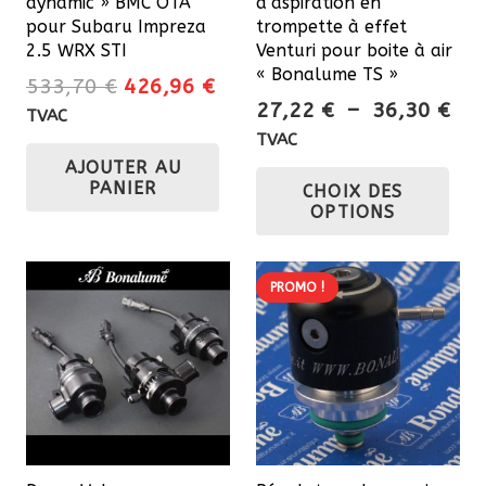
dynamic » BMC OTA
d’aspiration en
pour Subaru Impreza
trompette à effet
2.5 WRX STI
Venturi pour boite à air
« Bonalume TS »
Le
Le
533,70
€
426,96
€
Pla
27,22
€
–
36,30
€
prix
prix
TVAC
de
initial
actuel
TVAC
prix
Ce
AJOUTER AU
était :
est :
PANIER
CHOIX DES
27,
533,70 €.
426,96 €.
pro
OPTIONS
à
a
36,
plu
var
PROMO !
Les
opt
pe
êtr
cho
sur