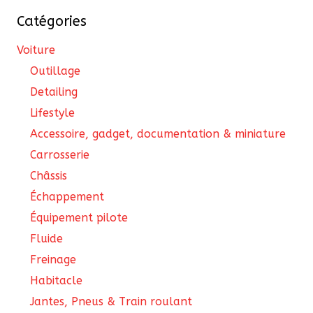
choisies
Catégories
sur
la
Voiture
page
Outillage
du
Detailing
produit
Lifestyle
Accessoire, gadget, documentation & miniature
Carrosserie
Châssis
Échappement
Équipement pilote
Fluide
Freinage
Habitacle
Jantes, Pneus & Train roulant