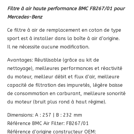
prix
prix
Filtre à air haute performance BMC FB267/01 pour
initial
actuel
Mercedes-Benz
était :
est :
86,90 €.
73,86 €.
Ce filtre à air de remplacement en coton de type
sport est à installer dans la boîte à air d’origine.
Il ne nécessite aucune modification.
Avantages: Réutilisable (grâce au kit de
nettoyage), meilleures performances et réactivité
du moteur, meilleur débit et flux d’air, meilleure
capacité de filtration des impuretés, légère baisse
de consommation en carburant, meilleure sonorité
du moteur (bruit plus rond à haut régime).
Dimensions: A : 257 | B : 232 mm
Référence BMC Air Filter: FB267/01
Référence d’origine constructeur OEM: